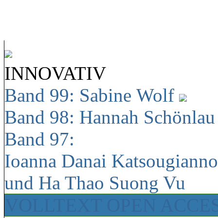
INNOVATIV
Band 99: Sabine Wolf
Band 98: Hannah Schönla
Band 97:
Ioanna Danai Katsougiann
und Ha Thao Suong Vu
VOLLTEXT OPEN ACCE