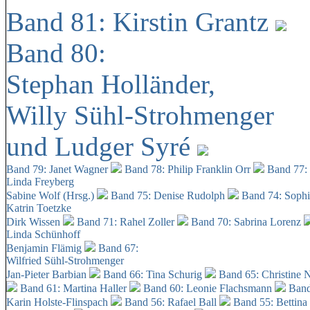
Band 81: Kirstin Grantz
Band 80:
Stephan Holländer,
Willy Sühl-Strohmenger
und Ludger Syré
Band 79: Janet Wagner
Band 78: Philip Franklin Orr
Band 77:
Linda Freyberg
Sabine Wolf (Hrsg.)
Band 75: Denise Rudolph
Band 74: Soph
Katrin Toetzke
Dirk Wissen
Band 71: Rahel Zoller
Band 70: Sabrina Lorenz
Linda Schünhoff
Benjamin Flämig
Band 67:
Wilfried Sühl-Strohmenger
Jan-Pieter Barbian
Band 66: Tina Schurig
Band 65: Christine 
Band 61: Martina Haller
Band 60:
Leonie Flachsmann
Band
Karin Holste-Flinspach
Band 56: Rafael Ball
Band 55: Bettina