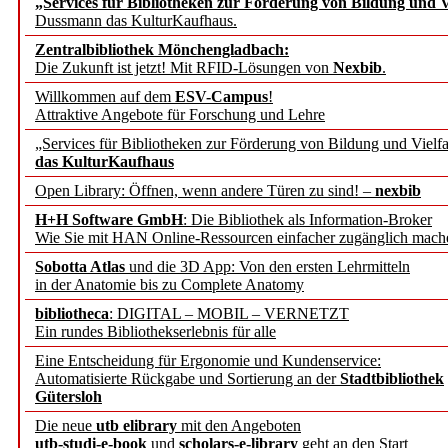
„Services für Bibliotheken zur Förderung von Bildung und Vi
angepasst
Dussmann das KulturKaufhaus.
Zentralbibliothek Mönchengladbach:
Wissenschaftskommunikati
Die Zukunft ist jetzt! Mit RFID-Lösungen von
Nexbib
.
Willkommen auf dem
ESV-Campus
!
konstruktiv!
Attraktive Angebote für Forschung und Lehre
„Services für Bibliotheken zur Förderung von Bildung und Vielfa
Mohr Siebeck übernimmt
das KulturKaufhaus
Open Library: Öffnen, wenn andere Türen zu sind! –
nexbib
und die Zeitschrift für 
H+H Software GmbH
: Die Bibliothek als Information-Broker
Wie Sie mit HAN Online-Ressourcen einfacher zugänglich mach
Francke Attempto
Sobotta Atlas
und die 3D App: Von den ersten Lehrmitteln
in der Anatomie bis zu Complete Anatomy
EBSCO Information Servic
bibliotheca
: DIGITAL – MOBIL – VERNETZT
Recherchefunktionen in
Ein rundes Bibliothekserlebnis für alle
Eine Entscheidung für Ergonomie und Kundenservice:
Automatisierte Rückgabe und Sortierung an der
Stadtbibliothek
Sorbisches Institut neu 
Gütersloh
Geschichte und kulturell
Die neue
utb elibrary
mit den Angeboten
utb-studi-e-book
und
scholars-e-library
geht an den Start