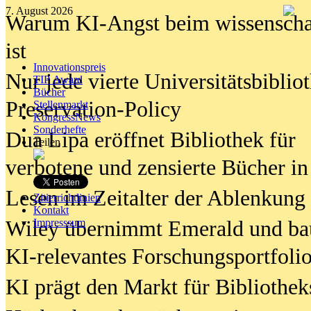
7. August 2026
Warum KI-Angst beim wissenschaft
ist
Innovationspreis
Nur jede vierte Universitätsbibliot
TIP Award
Bücher
Preservation-Policy
Stellenmarkt
KongressNews
Sonderhefte
Dua Lipa eröffnet Bibliothek für
Teilen
verbotene und zensierte Bücher in
Lesen im Zeitalter der Ablenkung
Zitierrichtlinien
Kontakt
Wiley übernimmt Emerald und ba
Impresssum
KI-relevantes Forschungsportfolio
KI prägt den Markt für Bibliothe