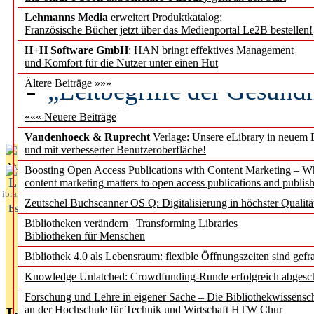
Lehmanns Media
erweitert Produktkatalog:
Künstliche Intelligenz a
Französische Bücher jetzt über das Medienportal Le2B bestellen!
besser zu verstehen
H+H Software GmbH
: HAN bringt effektives Management
und Komfort für die Nutzer unter einen Hut
„Leitbegriffe der Gesund
Ältere Beiträge »»»
des BIÖG erscheinen Ope
««« Neuere Beiträge
Vandenhoeck & Ruprecht
Verlage: Unsere eLibrary in neuem 
und mit verbesserter Benutzeroberfläche!
Aktuelles aus
Boosting Open Access Publications with Content Marketing – 
L
content marketing matters to open access publications and publish
ibrary
Zeutschel Buchscanner OS Q: Digitalisierung in höchster Qualitä
Essentials
Bibliotheken verändern | Transforming Libraries
Bibliotheken für Menschen
Bibliothek 4.0 als Lebensraum: flexible Öffnungszeiten sind gefra
Knowledge Unlatched: Crowdfunding-Runde erfolgreich abgesc
Forschung und Lehre in eigener Sache – Die Bibliothekwissensc
an der Hochschule für Technik und Wirtschaft HTW Chur