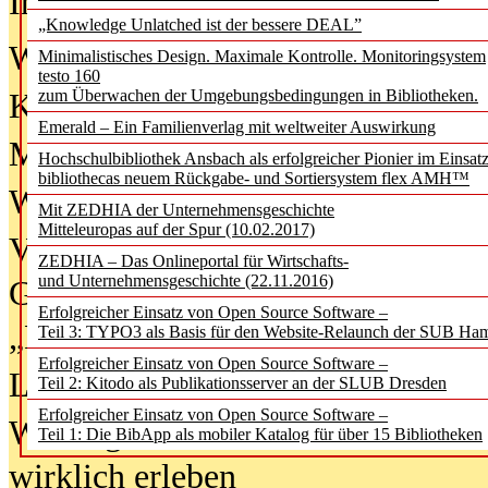
In der Ausgabe
06/2026
(August 20
„Knowledge Unlatched ist der bessere DEAL”
Was Hochschul­bibliotheken von i
Minimalistisches Design. Maximale Kontrolle. Monitoringsystem
testo 160
zum Überwachen der Umgebungsbedingungen in Bibliotheken.
Kinder in der digitalen Welt
Emerald – Ein Familienverlag mit weltweiter Auswirkung
Metadaten als Infrastruktur
Hochschulbibliothek Ansbach als erfolgreicher Pionier im Einsat
bibliothecas neuem Rückgabe- und Sortiersystem flex AMH™
Wenn Bots katalogisieren
Mit ZEDHIA der Unternehmensgeschichte
Mitteleuropas auf der Spur (10.02.2017)
Von Abschlusskleidern bis
ZEDHIA – Das Onlineportal für Wirtschafts-
und Unternehmensgeschichte (22.11.2016)
Geisterjagd-Ausrüstung in der
Erfolgreicher Einsatz von Open Source Software –
„Library of Things“ unterwegs
Teil 3: TYPO3 als Basis für den Website-Relaunch der SUB Ha
Erfolgreicher Einsatz von Open Source Software –
Lesen als Infrastrukturaufgabe
Teil 2: Kitodo als Publikationsserver an der SLUB Dresden
Erfolgreicher Einsatz von Open Source Software –
Wie Jugendliche Social Media
Teil 1: Die BibApp als mobiler Katalog für über 15 Bibliotheken
wirklich erleben