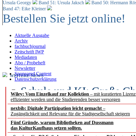
Ursula Georgy
Band 51: Ursula Jaksch
Band 50:
Hermann Rös
Band 47: Eike Kleiner
Bestellen Sie jetzt online!
Aktuelle Ausgabe
Archiv
fachbuchjournal
Zeitschrift IWP
Mediadaten
Abo / Probeheft
Newsletter
Sponsored Content
WEITERE NEWS
Datenschutzerklärung
Schule und KI: Große Ch
Wiley: Vom Einzelkauf zur Kollektion
– mit kuratierten Lizen
effizienter werden und die Studierenden besser versorgen
Voraussetzungen
nexbib: Digitale Partizipation leicht gemacht
–
Zugänglichkeit und Relevanz für die Stadtgesellschaft steigern
Erfolgreiches erstes Hal
Fünf Gründe, warum Bibliotheken auf Dussmann
Segment Research – Ausb
das KulturKaufhaus setzen sollten.