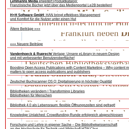
Lehmanns Media
erweitert Produktkatalog:
Helga Bergman
Französische Bücher jetzt über das Medienportal Le2B bestellen!
Moderiert von
Mirko Smilja
H+H Software GmbH
: HAN bringt effektives Management
und Komfort für die Nutzer unter einen Hut
öffentlich-rechtliche Hö
Ältere Beiträge »»»
Frankfurt neben
Dr
Geschäftsstellenleiterin,
««« Neuere Beiträge
Deutschen Nationalbibliothe
Vandenhoeck & Ruprecht
Verlage: Unsere eLibrary in neuem Design
und mit verbesserter Benutzeroberfläche!
Deutschen Bibliotheksverba
Boosting Open Access Publications with Content Marketing – Why content m
Frank Simon-Ritz
, Direkto
matters to open access publications and publishers
Bauhaus-Universität Weima
Zeutschel Buchscanner OS Q: Digitalisierung in höchster Qualität
ImageWare Components Gm
Bibliotheken verändern | Transforming Libraries
Bibliotheken für Menschen
Berater Wissenschaftsverlag
Bibliothek 4.0 als Lebensraum: flexible Öffnungszeiten sind gefragt!
Dr. Jörn Sieglerschmidt
, d
Knowledge Unlatched: Crowdfunding-Runde erfolgreich abgeschlossen
FIZ Karlsruhe die fachliche
Forschung und Lehre in eigener Sache – Die Bibliothekwissenschaft
an der Hochschule für Technik und Wirtschaft HTW Chur