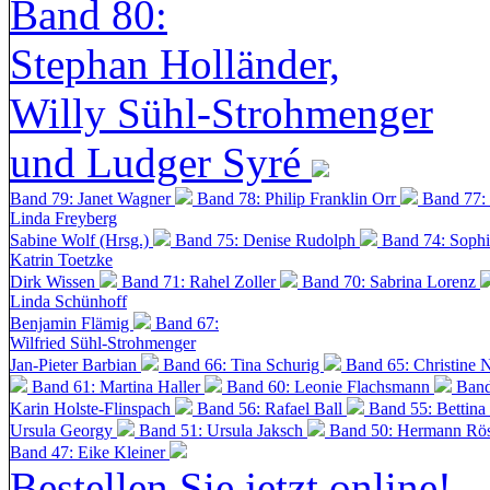
Band 80:
Stephan Holländer,
Willy Sühl-Strohmenger
und Ludger Syré
Band 79: Janet Wagner
Band 78: Philip Franklin Orr
Band 77:
Linda Freyberg
Sabine Wolf (Hrsg.)
Band 75: Denise Rudolph
Band 74: Soph
Katrin Toetzke
Dirk Wissen
Band 71: Rahel Zoller
Band 70: Sabrina Lorenz
Linda Schünhoff
Benjamin Flämig
Band 67:
Wilfried Sühl-Strohmenger
Jan-Pieter Barbian
Band 66: Tina Schurig
Band 65: Christine 
Band 61: Martina Haller
Band 60:
Leonie Flachsmann
Band
Karin Holste-Flinspach
Band 56: Rafael Ball
Band 55: Bettina
Ursula Georgy
Band 51: Ursula Jaksch
Band 50:
Hermann Rös
Band 47: Eike Kleiner
Bestellen Sie jetzt online!