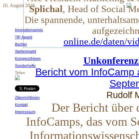
10. August 2026
Splichal
, Head of Social M
Die spannende, unterhaltsam
aufgezeich
Innovationspreis
TIP Award
online.de/daten/v
Bücher
Stellenmarkt
Unkonferen
KongressNews
Sonderhefte
Bericht vom InfoCamp 
Teilen
Septe
Rudolf 
Zitierrichtlinien
Der Bericht über 
Kontakt
Impresssum
InfoCamps, das vom Sch
Informationswissensch