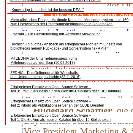
der DD
„Knowledge Unlatched ist der bessere DEAL”
Die Beta-Version der 
Minimalistisches Design. Maximale Kontrolle. Monitoringsystem testo 160
zum Überwachen der Umgebungsbedingungen in Bibliotheken.
Der Preis des Wissens – Gerangel
Emerald – Ein Familienverlag mit weltweiter Auswirkung
Hochschulbibliothek Ansbach als erfolgreicher Pionier im Einsatz von
Helga Bergman
bibliothecas neuem Rückgabe- und Sortiersystem flex AMH™
Es diskutierten
Anne Bein
,
Mit ZEDHIA der Unternehmensgeschichte
Mitteleuropas auf der Spur (10.02.2017)
Swets Informations Servic
ZEDHIA – Das Onlineportal für Wirtschafts-
Institut für Buchwissens
und Unternehmensgeschichte (22.11.2016)
Universität Mainz,
Dr. 
Erfolgreicher Einsatz von Open Source Software –
Teil 3: TYPO3 als Basis für den Website-Relaunch der SUB Hamburg
Geschäftsführender Gesells
Erfolgreicher Einsatz von Open Source Software –
Teil 2: Kitodo als Publikationsserver an der SLUB Dresden
Hildegard Schäffler
, die
Erfolgreicher Einsatz von Open Source Software –
Bayerischen Staatsbibliothe
Teil 1: Die BibApp als mobiler Katalog für über 15 Bibliotheken
Vice President Marketing & 