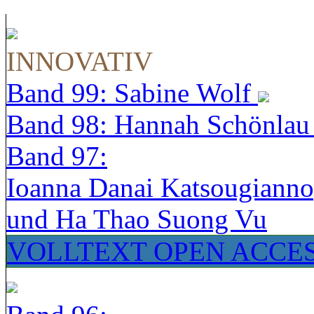
INNOVATIV
Band 99: Sabine Wolf
Band 98: Hannah Schönla
Band 97:
Ioanna Danai Katsougiann
und Ha Thao Suong Vu
VOLLTEXT OPEN ACCE