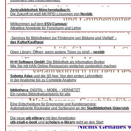
Dussmann das KulturKaufhaus.
aufteilt, diskutierten
Margo 
Zentralbibliothek Mönchengladbach:
Die Zukunft ist jetzt! Mit RFID-Lösungen von
Nexbib
.
und Gruppenleiter
Willkommen auf dem
ESV-Campus
!
Universitätsbibliothek
Attraktive Angebote für Forschung und Lehre
Bredemeier
, Chefredakteur
„Services für Bibliotheken zur Förderung von Bildung und Vielfalt“ –
das KulturKaufhaus
Geschäftsführer des de Gr
Open Library: Öffnen, wenn andere Türen zu sind! –
nexbib
European Sales Manager von
H+H Software GmbH
: Die Bibliothek als Information-Broker
Wie Sie mit HAN Online-Ressourcen einfacher zugänglich machen
verantwortlich für den Ge
Sobotta Atlas
und die 3D App: Von den ersten Lehrmitteln
Publizieren bei der
in der Anatomie bis zu Complete Anatomy
Wirtschaftswissenschaften 
bibliotheca
: DIGITAL – MOBIL – VERNETZT
Ein rundes Bibliothekserlebnis für alle
Weinberger
, Geschäftsfüh
Eine Entscheidung für Ergonomie und Kundenservice:
Automatisierte Rückgabe und Sortierung an der
Stadtbibliothek Gütersloh
Deutsche Digitale Bibliothek
Die neue
utb elibrary
mit den Angeboten
utb-studi-e-book
und
scholars-e-library
geht an den Start
Nichts Genaues 