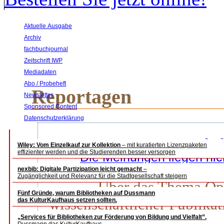
Aktuelle Ausgabe
Archiv
fachbuchjournal
Zeitschrift IWP
Mediadaten
Abo / Probeheft
Reportagen
Newsletter
Sponsored Content
Datenschutzerklärung
Open Access – Bedr
Wiley: Vom Einzelkauf zur Kollektion
– mit kuratierten Lizenzpaketen
effizienter werden und die Studierenden besser versorgen
Die Meinungen liegen nic
Helga Bergman
nexbib: Digitale Partizipation leicht gemacht
–
Zugänglichkeit und Relevanz für die Stadtgesellschaft steigern
Über das Thema Ope
Fünf Gründe, warum Bibliotheken auf Dussmann
wissenschaftlicher Publika
das KulturKaufhaus setzen sollten.
„Services für Bibliotheken zur Förderung von Bildung und Vielfalt”.
Akteure in, so der äußer