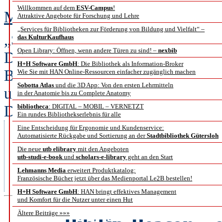
Willkommen auf dem
ESV-Campus
!
Matthias Töwe
Attraktive Angebote für Forschung und Lehre
„Services für Bibliotheken zur Förderung von Bildung und Vielfalt“ –
„Sind Forschungsdaten ein Thema 
das KulturKaufhaus
Open Library: Öffnen, wenn andere Türen zu sind! –
nexbib
Diese oder ähnlich formulierte Fr
H+H Software GmbH
: Die Bibliothek als Information-Broker
Bibliotheken in den vergangenen J
Wie Sie mit HAN Online-Ressourcen einfacher zugänglich machen
Sobotta Atlas
und die 3D App: Von den ersten Lehrmitteln
und Forschung haben diese Frage f
in der Anatomie bis zu Complete Anatomy
Dienstleistungen zum
bibliotheca
: DIGITAL – MOBIL – VERNETZT
Ein rundes Bibliothekserlebnis für alle
Forschungsdatenmanagement aufg
Eine Entscheidung für Ergonomie und Kundenservice:
Automatisierte Rückgabe und Sortierung an der
Stadtbibliothek Gütersloh
zu finden. Welche Aspekte adres
Die neue
utb elibrary
mit den Angeboten
utb-studi-e-book
und
scholars-e-library
geht an den Start
Voraussetzungen ab, so dass sich
Lehmanns Media
erweitert Produktkatalog:
verbundenen Herausforderungen 
Französische Bücher jetzt über das Medienportal Le2B bestellen!
H+H Software GmbH
: HAN bringt effektives Management
und Komfort für die Nutzer unter einen Hut
Ältere Beiträge »»»