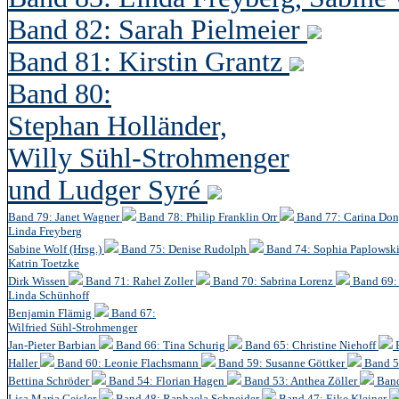
Band 82: Sarah Pielmeier
Band 81: Kirstin Grantz
Band 80:
Stephan Holländer,
Willy Sühl-Strohmenger
und Ludger Syré
Band 79: Janet Wagner
Band 78: Philip Franklin Orr
Band 77: Carina Do
Linda Freyberg
Sabine Wolf (Hrsg.)
Band 75: Denise Rudolph
Band 74: Sophia Paplowsk
Katrin Toetzke
Dirk Wissen
Band 71: Rahel Zoller
Band 70: Sabrina Lorenz
Band 69: 
Linda Schünhoff
Benjamin Flämig
Band 67:
Wilfried Sühl-Strohmenger
Jan-Pieter Barbian
Band 66: Tina Schurig
Band 65: Christine Niehoff
Haller
Band 60:
Leonie Flachsmann
Band 59: Susanne Göttker
Band 5
Bettina Schröder
Band 54: Florian Hagen
Band 53: Anthea Zöller
Band
Lisa Maria Geisler
Band 48:
Raphaela Schneider
Band 47: Eike Kleiner