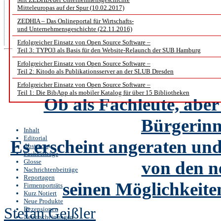
die sozialen Medien (Facebook, T
Mitteleuropas auf der Spur (10.02.2017)
praktizierten Vorgehensweisen h
ZEDHIA – Das Onlineportal für Wirtschafts-
und Unternehmensgeschichte (22.11.2016)
erreicht die Nutzer nur global.
Erfolgreicher Einsatz von Open Source Software –
Teil 3: TYPO3 als Basis für den Website-Relaunch der SUB Hamburg
Erfolgreicher Einsatz von Open Source Software –
Deep Lea
Teil 2: Kitodo als Publikationsserver an der SLUB Dresden
Erfolgreicher Einsatz von Open Source Software –
Teil 1: Die BibApp als mobiler Katalog für über 15 Bibliotheken
Ob als Fachleute, abe
Bürgerinn
Inhalt
Editorial
Es erscheint angeraten und
Abstracts
Fachbeiträge
Glosse
von den n
Nachrichtenbeiträge
Reportagen
seinen Möglichkeit
Firmenporträts
Kurz Notiert
Neue Produkte
Stefan Geißler
Rezensionen
Neuerscheinungen