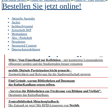
Bestellen Sie jetzt online!
Aktuelle Ausgabe
Archiv
fachbuchjournal
Zeitschrift IWP
Mediadaten
Abo / Probeheft
Newsletter
Sponsored Content
Datenschutzerklärung
b.i.t.
online
5 /
Wiley: Vom Einzelkauf zur Kollektion
– mit kuratierten Lizenzpaketen
effizienter werden und die Studierenden besser versorgen
Fachbeiträ
nexbib: Digitale Partizipation leicht gemacht
–
Zugänglichkeit und Relevanz für die Stadtgesellschaft steigern
Fünf Gründe, warum Bibliotheken auf Dussmann
Wie Forschungsdaten
das KulturKaufhaus setzen sollten.
„Services für Bibliotheken zur Förderung von Bildung und Vielfalt”.
Dussmann das KulturKaufhaus.
Erfahrungen aus
Zentralbibliothek Mönchengladbach:
Die Zukunft ist jetzt! Mit RFID-Lösungen von
Nexbib
.