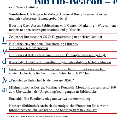
BibTip-Beacon – e
««« Neuere Beiträge
Inform
Vandenhoeck & Ruprecht
Verlage: Unsere eLibrary in neuem Design
und mit verbesserter Benutzeroberfläche!
an der K
Boosting Open Access Publications with Content Marketing – Why content
matters to open access publications and publishers
Zeutschel Buchscanner OS Q: Digitalisierung in höchster Qualität
Uwe Dierolf, Marcus Spiering
Bibliotheken verändern | Transforming Libraries
Bibliotheken für Menschen
Wie viele andere wissenschaftlich
Bibliothek 4.0 als Lebensraum: flexible Öffnungszeiten sind gefragt!
die KIT-Bibliothek als die zentrale
Knowledge Unlatched: Crowdfunding-Runde erfolgreich abgeschlossen
Technologie (KIT) verschiedene I
Forschung und Lehre in eigener Sache – Die Bibliothekwissenschaft
an der Hochschule für Technik und Wirtschaft HTW Chur
Meldungen, Hinweise auf Veransta
„Knowledge Unlatched ist der bessere DEAL”
andere Schulungen, die im Rahme
Minimalistisches Design. Maximale Kontrolle. Monitoringsystem testo 160
zum Überwachen der Umgebungsbedingungen in Bibliotheken.
Informationskompetenzkonzeptes
Emerald – Ein Familienverlag mit weltweiter Auswirkung
zeitnah zu übermitteln. Gerade 
Hochschulbibliothek Ansbach als erfolgreicher Pionier im Einsatz von
bibliothecas neuem Rückgabe- und Sortiersystem flex AMH™
Mit ZEDHIA der Unternehmensgeschichte