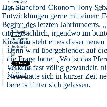
Letzte Seite
Der Standford-Ökonom Tony Seba b
7. August 2026
Entwicklungen gerne mit einem F
Beginn des letzten Jahrhunderts. „
Innovationspreis
und tatsächlich, irgendwo im bunt
TIP Award
Bücher
Stellenmarkt
Kutschen steht eines dieser neuen
KongressNews
Sonderhefte
Dann wird übergeblendet auf dies
Teilen
die Frage lautet „Wo ist das Pfer
Verkehr fast völlig gewandelt, n
Zitierrichtlinien
Kontakt
Neue hatte sich in kurzer Zeit n
Impresssum
bereits hinter sich gelassen.