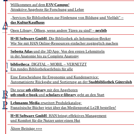
Willkommen auf dem
ESV-Campus
!
Attraktive Angebote für Forschung und Lehre
„Services für Bibliotheken zur Förderung von Bildung und Vielfalt“ –
Annette von Boetticher und Georg
das KulturKaufhaus
Open Library: Öffnen, wenn andere Türen zu sind! –
nexbib
H+H Software GmbH
: Die Bibliothek als Information-Broker
Wie Sie mit HAN Online-Ressourcen einfacher zugänglich machen
Nichts ist sichtbar, wa
Sobotta Atlas
und die 3D App: Von den ersten Lehrmitteln
in der Anatomie bis zu Complete Anatomy
Über OpenD, eine neue Sch
bibliotheca
: DIGITAL – MOBIL – VERNETZT
Ein rundes Bibliothekserlebnis für alle
für Pr
Eine Entscheidung für Ergonomie und Kundenservice:
Automatisierte Rückgabe und Sortierung an der
Stadtbibliothek Gütersloh
Die neue
utb elibrary
mit den Angeboten
Russell Alt-Haaker, Alicia Heim,
utb-studi-e-book
und
scholars-e-library
geht an den Start
Pöhlmann
Lehmanns Media
erweitert Produktkatalog:
Französische Bücher jetzt über das Medienportal Le2B bestellen!
H+H Software GmbH
: HAN bringt effektives Management
und Komfort für die Nutzer unter einen Hut
Ältere Beiträge »»»