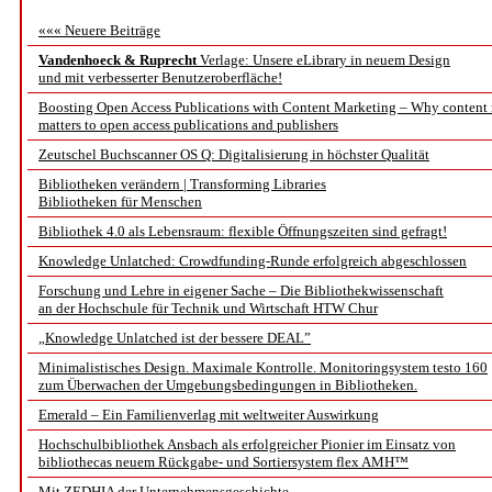
««« Neuere Beiträge
Vandenhoeck & Ruprecht
Verlage: Unsere eLibrary in neuem Design
und mit verbesserter Benutzeroberfläche!
Boosting Open Access Publications with Content Marketing – Why content
matters to open access publications and publishers
Zeutschel Buchscanner OS Q: Digitalisierung in höchster Qualität
Bibliotheken verändern | Transforming Libraries
Bibliotheken für Menschen
Bibliothek 4.0 als Lebensraum: flexible Öffnungszeiten sind gefragt!
Knowledge Unlatched: Crowdfunding-Runde erfolgreich abgeschlossen
Forschung und Lehre in eigener Sache – Die Bibliothekwissenschaft
an der Hochschule für Technik und Wirtschaft HTW Chur
„Knowledge Unlatched ist der bessere DEAL”
Minimalistisches Design. Maximale Kontrolle. Monitoringsystem testo 160
zum Überwachen der Umgebungsbedingungen in Bibliotheken.
Emerald – Ein Familienverlag mit weltweiter Auswirkung
Hochschulbibliothek Ansbach als erfolgreicher Pionier im Einsatz von
bibliothecas neuem Rückgabe- und Sortiersystem flex AMH™
Mit ZEDHIA der Unternehmensgeschichte