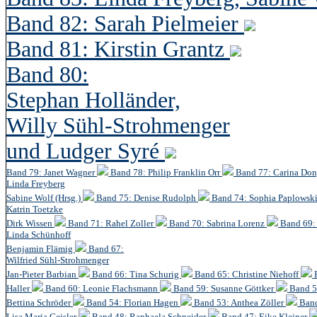
Band 82: Sarah Pielmeier
Band 81: Kirstin Grantz
Band 80:
Stephan Holländer,
Willy Sühl-Strohmenger
und Ludger Syré
Band 79: Janet Wagner
Band 78: Philip Franklin Orr
Band 77: Carina Do
Linda Freyberg
Sabine Wolf (Hrsg.)
Band 75: Denise Rudolph
Band 74: Sophia Paplowsk
Katrin Toetzke
Dirk Wissen
Band 71: Rahel Zoller
Band 70: Sabrina Lorenz
Band 69: 
Linda Schünhoff
Benjamin Flämig
Band 67:
Wilfried Sühl-Strohmenger
Jan-Pieter Barbian
Band 66: Tina Schurig
Band 65: Christine Niehoff
Haller
Band 60:
Leonie Flachsmann
Band 59: Susanne Göttker
Band 5
Bettina Schröder
Band 54: Florian Hagen
Band 53: Anthea Zöller
Band
Lisa Maria Geisler
Band 48:
Raphaela Schneider
Band 47: Eike Kleiner