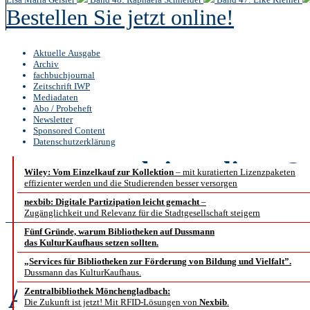
Bestellen Sie jetzt online!
Aktuelle Ausgabe
Archiv
fachbuchjournal
Zeitschrift IWP
Mediadaten
Abo / Probeheft
Newsletter
Sponsored Content
Datenschutzerklärung
b.i.t.
online
2 /
Wiley: Vom Einzelkauf zur Kollektion
– mit kuratierten Lizenzpaketen
effizienter werden und die Studierenden besser versorgen
Nachrichtenbe
nexbib: Digitale Partizipation leicht gemacht
–
Zugänglichkeit und Relevanz für die Stadtgesellschaft steigern
Fünf Gründe, warum Bibliotheken auf Dussmann
Leibniz
das KulturKaufhaus setzen sollten.
„Services für Bibliotheken zur Förderung von Bildung und Vielfalt”.
Dussmann das KulturKaufhaus.
Auf den Spuren des Bibl
Zentralbibliothek Mönchengladbach:
Die Zukunft ist jetzt! Mit RFID-Lösungen von
Nexbib
.