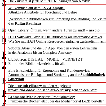
Sie soll unsere Muse se
Die Zukunft ist jetzt! Mit RFID-Lösungen von
Nexbib
.
Willkommen auf dem
ESV-Campus
!
Attraktive Angebote für Forschung und Lehre
„Services für Bibliotheken zur Förderung von Bildung und Vielfa
das KulturKaufhaus
Gelegenheit zu Informati
Open Library: Öffnen, wenn andere Türen zu sind! –
nexbib
bot die begleitende Firmena
H+H Software GmbH
: Die Bibliothek als Information-Broker
Wie Sie mit HAN Online-Ressourcen einfacher zugänglich mach
Sobotta Atlas
und die 3D App: Von den ersten Lehrmitteln
Bericht von der AGMB-Ja
in der Anatomie bis zu Complete Anatomy
bibliotheca
: DIGITAL – MOBIL – VERNETZT
22. bis 24. September 202
Ein rundes Bibliothekserlebnis für alle
Eine Entscheidung für Ergonomie und Kundenservice:
Automatisierte Rückgabe und Sortierung an der
Stadtbibliothek
Helga Bergmann
Gütersloh
Die neue
utb elibrary
mit den Angeboten
Künstliche Intelligenz (KI)
utb-studi-e-book
und
scholars-e-library
geht an den Start
Lehmanns Media
erweitert Produktkatalog:
Arbeits­gemein­schaft für m
Französische Bücher jetzt über das Medienportal Le2B bestellen!