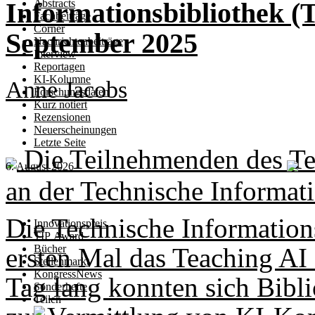
Abstracts
Informationsbibliothek (T
Fachbeiträge
Corner
September 2025
Nachrichtenbeiträge
Interview
Reportagen
KI-Kolumne
Anne Jacobs
Forschungsdaten
Kurz notiert
Rezensionen
Neuerscheinungen
Letzte Seite
Die Teilnehmenden des T
6. August 2026
an der Technische Informat
Die Technische Information
Innovationspreis
TIP Award
ersten Mal das Teaching AI
Bücher
Stellenmarkt
KongressNews
Tag lang konnten sich Bibl
Sonderhefte
Teilen