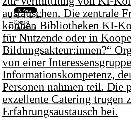
zur Vermittlung von KI-Ko
austauschen. Die zentrale F
Zitierrichtlinien
können Bibliotheken KI-Kom
Kontakt
Impresssum
für Nutzende oder in Koope
Bildungsakteur:innen?“ Org
von einer Interessensgrupp
Informationskompetenz, de
Personen nahmen teil. Die 
exzellente Catering trugen 
Erfahrungsaustausch bei.