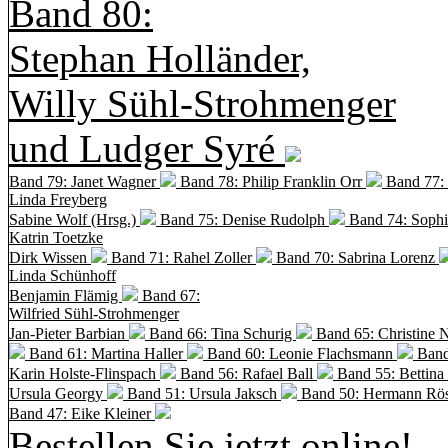
Band 80:
Stephan Holländer,
Willy Sühl-Strohmenger
und Ludger Syré
Band 79: Janet Wagner
Band 78: Philip Franklin Orr
Band 77:
Linda Freyberg
Sabine Wolf (Hrsg.)
Band 75: Denise Rudolph
Band 74: Soph
Katrin Toetzke
Dirk Wissen
Band 71: Rahel Zoller
Band 70: Sabrina Lorenz
Linda Schünhoff
Benjamin Flämig
Band 67:
Wilfried Sühl-Strohmenger
Jan-Pieter Barbian
Band 66: Tina Schurig
Band 65: Christine 
Band 61: Martina Haller
Band 60:
Leonie Flachsmann
Band
Karin Holste-Flinspach
Band 56: Rafael Ball
Band 55: Bettina
Ursula Georgy
Band 51: Ursula Jaksch
Band 50:
Hermann Rös
Band 47: Eike Kleiner
Bestellen Sie jetzt online!