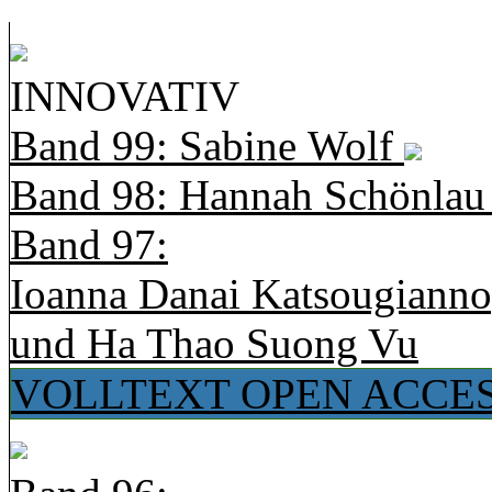
INNOVATIV
Band 99: Sabine Wolf
Band 98: Hannah Schönla
Band 97:
Ioanna Danai Katsougiann
und Ha Thao Suong Vu
VOLLTEXT OPEN ACCE