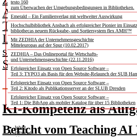
testo 160
zum Überwachen der Umgebungsbedingungen in Bibliotheken.
Ausbildung und – was tradit
Emerald – Ein Familienverlag mit weltweiter Auswirkung
Tagungen fehlt – die humori
Hochschulbibliothek Ansbach als erfolgreicher Pionier im Einsat
bibliothecas neuem Rückgabe- und Sortiersystem flex AMH™
Lösungswege. Das Fazit: M
Mit ZEDHIA der Unternehmensgeschichte
Mitteleuropas auf der Spur (10.02.2017)
sind fröhlich, kreativ und i
ZEDHIA – Das Onlineportal für Wirtschafts-
und Unternehmensgeschichte (22.11.2016)
Serviceangebote an die rea
Erfolgreicher Einsatz von Open Source Software –
Teil 3: TYPO3 als Basis für den Website-Relaunch der SUB Ha
Erfolgreicher Einsatz von Open Source Software –
Teil 2: Kitodo als Publikationsserver an der SLUB Dresden
Erfolgreicher Einsatz von Open Source Software –
Teil 1: Die BibApp als mobiler Katalog für über 15 Bibliotheken
KI-Kompetenz als Aufg
Bericht vom Teaching AI
Inhalt
Editorial