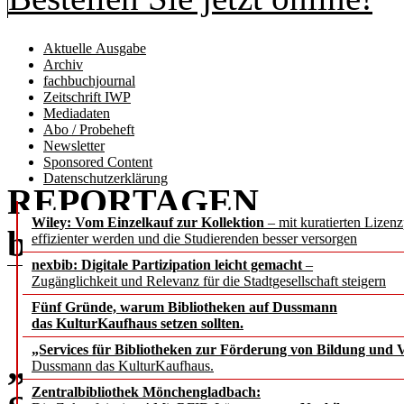
Aktuelle Ausgabe
Archiv
fachbuchjournal
Zeitschrift IWP
Mediadaten
Abo / Probeheft
Newsletter
Sponsored Content
Datenschutzerklärung
REPORTAGEN
Wiley: Vom Einzelkauf zur Kollektion
– mit kuratierten Lizen
b.i.t.
online
6 / 2025
effizienter werden und die Studierenden besser versorgen
nexbib: Digitale Partizipation leicht gemacht
–
Zugänglichkeit und Relevanz für die Stadtgesellschaft steigern
Fünf Gründe, warum Bibliotheken auf Dussmann
das KulturKaufhaus setzen sollten.
„Services für Bibliotheken zur Förderung von Bildung und Vi
„KI nicht als brain vers
Dussmann das KulturKaufhaus.
Zentralbibliothek Mönchengladbach: