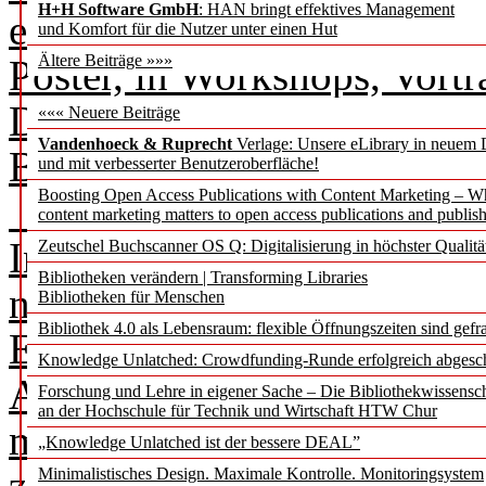
H+H Software GmbH
: HAN bringt effektives Management
e.V. (AGMB) im September i
und Komfort für die Nutzer unter einen Hut
Ältere Beiträge »»»
Poster, in Workshops, Vort
Dennoch blieb genügend Ra
««« Neuere Beiträge
Vandenhoeck & Ruprecht
Verlage: Unsere eLibrary in neuem 
Bibliotheksthemen.
und mit verbesserter Benutzeroberfläche!
Boosting Open Access Publications with Content Marketing – 
Unter dem Motto „Synergi
content marketing matters to open access publications and publish
Informationswissenschaften
Zeutschel Buchscanner OS Q: Digitalisierung in höchster Qualitä
Bibliotheken verändern | Transforming Libraries
neben einem vernünftigen, w
Bibliotheken für Menschen
Bibliothek 4.0 als Lebensraum: flexible Öffnungszeiten sind gefra
Einsatz von KI um neue Au
Knowledge Unlatched: Crowdfunding-Runde erfolgreich abgesc
Akademisierung der Pflege,
Forschung und Lehre in eigener Sache – Die Bibliothekwissensc
an der Hochschule für Technik und Wirtschaft HTW Chur
mögliche Absicherung der
„Knowledge Unlatched ist der bessere DEAL”
zeitgemäße Angebote für m
Minimalistisches Design. Maximale Kontrolle. Monitoringsystem