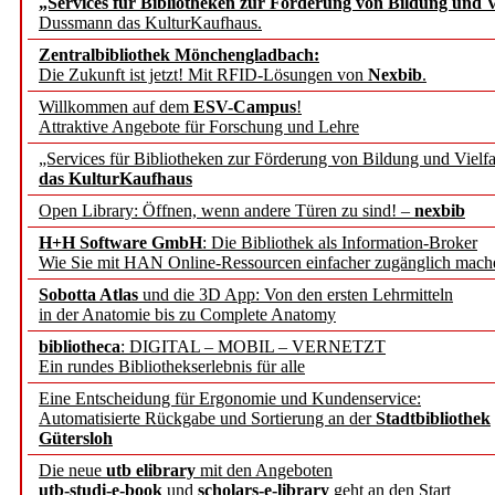
„Services für Bibliotheken zur Förderung von Bildung und Vi
angepasst
Dussmann das KulturKaufhaus.
Zentralbibliothek Mönchengladbach:
Wissenschaftskommunikati
Die Zukunft ist jetzt! Mit RFID-Lösungen von
Nexbib
.
Willkommen auf dem
ESV-Campus
!
konstruktiv!
Attraktive Angebote für Forschung und Lehre
„Services für Bibliotheken zur Förderung von Bildung und Vielfa
Mohr Siebeck übernimmt
das KulturKaufhaus
Open Library: Öffnen, wenn andere Türen zu sind! –
nexbib
und die Zeitschrift für 
H+H Software GmbH
: Die Bibliothek als Information-Broker
Wie Sie mit HAN Online-Ressourcen einfacher zugänglich mach
Francke Attempto
Sobotta Atlas
und die 3D App: Von den ersten Lehrmitteln
in der Anatomie bis zu Complete Anatomy
EBSCO Information Servic
bibliotheca
: DIGITAL – MOBIL – VERNETZT
Recherchefunktionen in
Ein rundes Bibliothekserlebnis für alle
Eine Entscheidung für Ergonomie und Kundenservice:
Automatisierte Rückgabe und Sortierung an der
Stadtbibliothek
Sorbisches Institut neu 
Gütersloh
Geschichte und kulturell
Die neue
utb elibrary
mit den Angeboten
utb-studi-e-book
und
scholars-e-library
geht an den Start