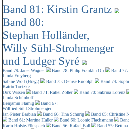
Band 81: Kirstin Grantz
Band 80:
Stephan Holländer,
Willy Sühl-Strohmenger
und Ludger Syré
Band 79: Janet Wagner
Band 78: Philip Franklin Orr
Band 77:
Linda Freyberg
Sabine Wolf (Hrsg.)
Band 75: Denise Rudolph
Band 74: Soph
Katrin Toetzke
Dirk Wissen
Band 71: Rahel Zoller
Band 70: Sabrina Lorenz
Linda Schünhoff
Benjamin Flämig
Band 67:
Wilfried Sühl-Strohmenger
Jan-Pieter Barbian
Band 66: Tina Schurig
Band 65: Christine 
Band 61: Martina Haller
Band 60:
Leonie Flachsmann
Band
Karin Holste-Flinspach
Band 56: Rafael Ball
Band 55: Bettina