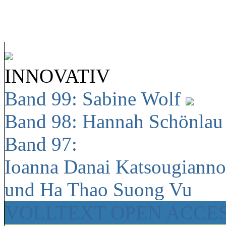
INNOVATIV
Band 99: Sabine Wolf
Band 98: Hannah Schönla
Band 97:
Ioanna Danai Katsougiann
und Ha Thao Suong Vu
VOLLTEXT OPEN ACCE