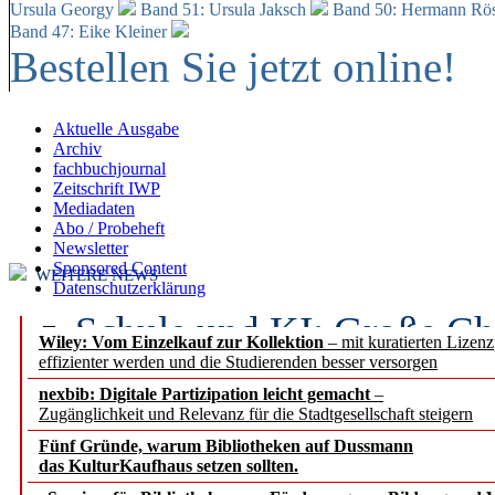
Ursula Georgy
Band 51: Ursula Jaksch
Band 50:
Hermann Rös
Band 47: Eike Kleiner
Bestellen Sie jetzt online!
Aktuelle Ausgabe
Archiv
fachbuchjournal
Zeitschrift IWP
Mediadaten
Abo / Probeheft
Newsletter
Sponsored Content
WEITERE NEWS
Datenschutzerklärung
Schule und KI: Große Ch
Wiley: Vom Einzelkauf zur Kollektion
– mit kuratierten Lizen
effizienter werden und die Studierenden besser versorgen
Voraussetzungen
nexbib: Digitale Partizipation leicht gemacht
–
Zugänglichkeit und Relevanz für die Stadtgesellschaft steigern
Erfolgreiches erstes Hal
Fünf Gründe, warum Bibliotheken auf Dussmann
Segment Research – Ausb
das KulturKaufhaus setzen sollten.