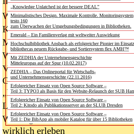
In der Ausgabe
06/2026
(August 20
„Knowledge Unlatched ist der bessere DEAL”
Was Hochschul­bibliotheken von i
Minimalistisches Design. Maximale Kontrolle. Monitoringsystem
testo 160
zum Überwachen der Umgebungsbedingungen in Bibliotheken.
Kinder in der digitalen Welt
Emerald – Ein Familienverlag mit weltweiter Auswirkung
Metadaten als Infrastruktur
Hochschulbibliothek Ansbach als erfolgreicher Pionier im Einsat
bibliothecas neuem Rückgabe- und Sortiersystem flex AMH™
Wenn Bots katalogisieren
Mit ZEDHIA der Unternehmensgeschichte
Mitteleuropas auf der Spur (10.02.2017)
Von Abschlusskleidern bis
ZEDHIA – Das Onlineportal für Wirtschafts-
und Unternehmensgeschichte (22.11.2016)
Geisterjagd-Ausrüstung in der
Erfolgreicher Einsatz von Open Source Software –
„Library of Things“ unterwegs
Teil 3: TYPO3 als Basis für den Website-Relaunch der SUB Ha
Erfolgreicher Einsatz von Open Source Software –
Lesen als Infrastrukturaufgabe
Teil 2: Kitodo als Publikationsserver an der SLUB Dresden
Erfolgreicher Einsatz von Open Source Software –
Wie Jugendliche Social Media
Teil 1: Die BibApp als mobiler Katalog für über 15 Bibliotheken
wirklich erleben