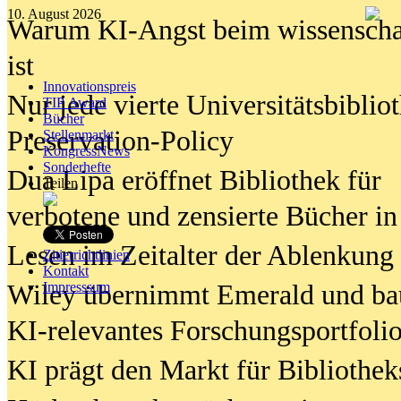
10. August 2026
Warum KI-Angst beim wissenschaft
ist
Innovationspreis
Nur jede vierte Universitätsbibliot
TIP Award
Bücher
Preservation-Policy
Stellenmarkt
KongressNews
Sonderhefte
Dua Lipa eröffnet Bibliothek für
Teilen
verbotene und zensierte Bücher in
Lesen im Zeitalter der Ablenkung
Zitierrichtlinien
Kontakt
Wiley übernimmt Emerald und ba
Impresssum
KI-relevantes Forschungsportfolio
KI prägt den Markt für Bibliothe