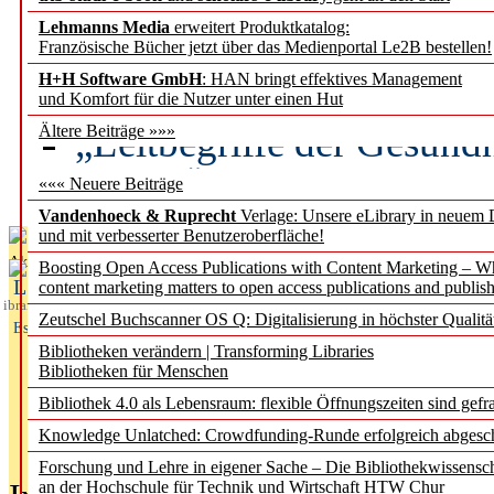
Lehmanns Media
erweitert Produktkatalog:
Künstliche Intelligenz a
Französische Bücher jetzt über das Medienportal Le2B bestellen!
besser zu verstehen
H+H Software GmbH
: HAN bringt effektives Management
und Komfort für die Nutzer unter einen Hut
„Leitbegriffe der Gesund
Ältere Beiträge »»»
des BIÖG erscheinen Ope
««« Neuere Beiträge
Vandenhoeck & Ruprecht
Verlage: Unsere eLibrary in neuem 
und mit verbesserter Benutzeroberfläche!
Aktuelles aus
Boosting Open Access Publications with Content Marketing – 
L
content marketing matters to open access publications and publish
ibrary
Zeutschel Buchscanner OS Q: Digitalisierung in höchster Qualitä
Essentials
Bibliotheken verändern | Transforming Libraries
Bibliotheken für Menschen
Bibliothek 4.0 als Lebensraum: flexible Öffnungszeiten sind gefra
Knowledge Unlatched: Crowdfunding-Runde erfolgreich abgesc
Forschung und Lehre in eigener Sache – Die Bibliothekwissensc
an der Hochschule für Technik und Wirtschaft HTW Chur