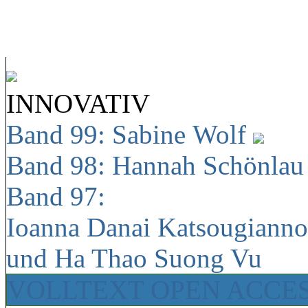
INNOVATIV
Band 99: Sabine Wolf
Band 98: Hannah Schönla
Band 97:
Ioanna Danai Katsougiann
und Ha Thao Suong Vu
VOLLTEXT OPEN ACCE