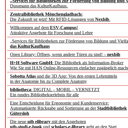
„Services für Bibliotheken zur Förderung von Bildung und Vi
angepasst
Dussmann das KulturKaufhaus.
Zentralbibliothek Mönchengladbach:
Wissenschaftskommunikati
Die Zukunft ist jetzt! Mit RFID-Lösungen von
Nexbib
.
Willkommen auf dem
ESV-Campus
!
konstruktiv!
Attraktive Angebote für Forschung und Lehre
„Services für Bibliotheken zur Förderung von Bildung und Vielfa
Mohr Siebeck übernimmt
das KulturKaufhaus
Open Library: Öffnen, wenn andere Türen zu sind! –
nexbib
und die Zeitschrift für 
H+H Software GmbH
: Die Bibliothek als Information-Broker
Wie Sie mit HAN Online-Ressourcen einfacher zugänglich mach
Francke Attempto
Sobotta Atlas
und die 3D App: Von den ersten Lehrmitteln
in der Anatomie bis zu Complete Anatomy
EBSCO Information Servic
bibliotheca
: DIGITAL – MOBIL – VERNETZT
Recherchefunktionen in
Ein rundes Bibliothekserlebnis für alle
Eine Entscheidung für Ergonomie und Kundenservice:
Automatisierte Rückgabe und Sortierung an der
Stadtbibliothek
Sorbisches Institut neu 
Gütersloh
Geschichte und kulturell
Die neue
utb elibrary
mit den Angeboten
utb-studi-e-book
und
scholars-e-library
geht an den Start