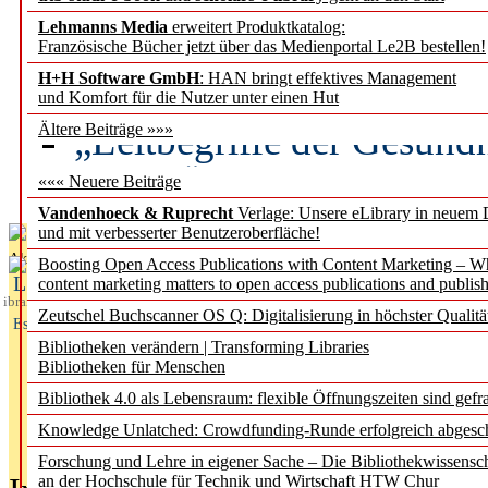
Lehmanns Media
erweitert Produktkatalog:
Künstliche Intelligenz a
Französische Bücher jetzt über das Medienportal Le2B bestellen!
besser zu verstehen
H+H Software GmbH
: HAN bringt effektives Management
und Komfort für die Nutzer unter einen Hut
„Leitbegriffe der Gesund
Ältere Beiträge »»»
des BIÖG erscheinen Ope
««« Neuere Beiträge
Vandenhoeck & Ruprecht
Verlage: Unsere eLibrary in neuem 
und mit verbesserter Benutzeroberfläche!
Aktuelles aus
Boosting Open Access Publications with Content Marketing – 
L
content marketing matters to open access publications and publish
ibrary
Zeutschel Buchscanner OS Q: Digitalisierung in höchster Qualitä
Essentials
Bibliotheken verändern | Transforming Libraries
Bibliotheken für Menschen
Bibliothek 4.0 als Lebensraum: flexible Öffnungszeiten sind gefra
Knowledge Unlatched: Crowdfunding-Runde erfolgreich abgesc
Forschung und Lehre in eigener Sache – Die Bibliothekwissensc
an der Hochschule für Technik und Wirtschaft HTW Chur