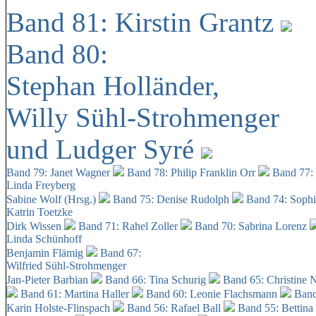
Band 81: Kirstin Grantz
Band 80:
Stephan Holländer,
Willy Sühl-Strohmenger
und Ludger Syré
Band 79: Janet Wagner
Band 78: Philip Franklin Orr
Band 77:
Linda Freyberg
Sabine Wolf (Hrsg.)
Band 75: Denise Rudolph
Band 74: Soph
Katrin Toetzke
Dirk Wissen
Band 71: Rahel Zoller
Band 70: Sabrina Lorenz
Linda Schünhoff
Benjamin Flämig
Band 67:
Wilfried Sühl-Strohmenger
Jan-Pieter Barbian
Band 66: Tina Schurig
Band 65: Christine 
Band 61: Martina Haller
Band 60:
Leonie Flachsmann
Band
Karin Holste-Flinspach
Band 56: Rafael Ball
Band 55: Bettina