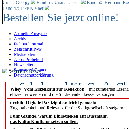
Ursula Georgy
Band 51: Ursula Jaksch
Band 50:
Hermann Rös
Band 47: Eike Kleiner
Bestellen Sie jetzt online!
Aktuelle Ausgabe
Archiv
fachbuchjournal
Zeitschrift IWP
Mediadaten
Abo / Probeheft
Newsletter
Sponsored Content
WEITERE NEWS
Datenschutzerklärung
Schule und KI: Große Ch
Wiley: Vom Einzelkauf zur Kollektion
– mit kuratierten Lizen
effizienter werden und die Studierenden besser versorgen
Voraussetzungen
nexbib: Digitale Partizipation leicht gemacht
–
Zugänglichkeit und Relevanz für die Stadtgesellschaft steigern
Erfolgreiches erstes Hal
Fünf Gründe, warum Bibliotheken auf Dussmann
Segment Research – Ausb
das KulturKaufhaus setzen sollten.