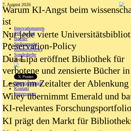
7. August 2026
Warum KI-Angst beim wissenschaft
ist
Innovationspreis
Nur jede vierte Universitätsbibliot
TIP Award
Bücher
Preservation-Policy
Stellenmarkt
KongressNews
Sonderhefte
Dua Lipa eröffnet Bibliothek für
Teilen
verbotene und zensierte Bücher in
Lesen im Zeitalter der Ablenkung
Zitierrichtlinien
Kontakt
Wiley übernimmt Emerald und ba
Impresssum
KI-relevantes Forschungsportfolio
KI prägt den Markt für Bibliothe