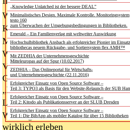
In der Ausgabe
06/2026
(August 20
„Knowledge Unlatched ist der bessere DEAL”
Was Hochschul­bibliotheken von i
Minimalistisches Design. Maximale Kontrolle. Monitoringsystem
testo 160
zum Überwachen der Umgebungsbedingungen in Bibliotheken.
Kinder in der digitalen Welt
Emerald – Ein Familienverlag mit weltweiter Auswirkung
Metadaten als Infrastruktur
Hochschulbibliothek Ansbach als erfolgreicher Pionier im Einsat
bibliothecas neuem Rückgabe- und Sortiersystem flex AMH™
Wenn Bots katalogisieren
Mit ZEDHIA der Unternehmensgeschichte
Mitteleuropas auf der Spur (10.02.2017)
Von Abschlusskleidern bis
ZEDHIA – Das Onlineportal für Wirtschafts-
und Unternehmensgeschichte (22.11.2016)
Geisterjagd-Ausrüstung in der
Erfolgreicher Einsatz von Open Source Software –
„Library of Things“ unterwegs
Teil 3: TYPO3 als Basis für den Website-Relaunch der SUB Ha
Erfolgreicher Einsatz von Open Source Software –
Lesen als Infrastrukturaufgabe
Teil 2: Kitodo als Publikationsserver an der SLUB Dresden
Erfolgreicher Einsatz von Open Source Software –
Wie Jugendliche Social Media
Teil 1: Die BibApp als mobiler Katalog für über 15 Bibliotheken
wirklich erleben