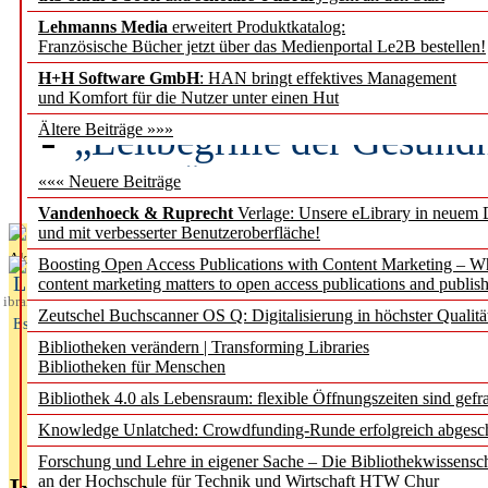
Lehmanns Media
erweitert Produktkatalog:
Künstliche Intelligenz a
Französische Bücher jetzt über das Medienportal Le2B bestellen!
besser zu verstehen
H+H Software GmbH
: HAN bringt effektives Management
und Komfort für die Nutzer unter einen Hut
„Leitbegriffe der Gesund
Ältere Beiträge »»»
des BIÖG erscheinen Ope
««« Neuere Beiträge
Vandenhoeck & Ruprecht
Verlage: Unsere eLibrary in neuem 
und mit verbesserter Benutzeroberfläche!
Aktuelles aus
Boosting Open Access Publications with Content Marketing – 
L
content marketing matters to open access publications and publish
ibrary
Zeutschel Buchscanner OS Q: Digitalisierung in höchster Qualitä
Essentials
Bibliotheken verändern | Transforming Libraries
Bibliotheken für Menschen
Bibliothek 4.0 als Lebensraum: flexible Öffnungszeiten sind gefra
Knowledge Unlatched: Crowdfunding-Runde erfolgreich abgesc
Forschung und Lehre in eigener Sache – Die Bibliothekwissensc
an der Hochschule für Technik und Wirtschaft HTW Chur