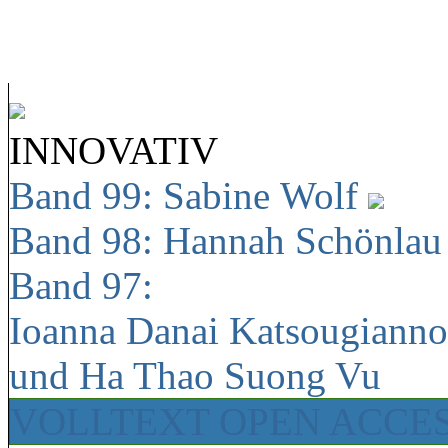
INNOVATIV
Band 99: Sabine Wolf
Band 98: Hannah Schönla
Band 97:
Ioanna Danai Katsougiann
und Ha Thao Suong Vu
VOLLTEXT OPEN ACCE