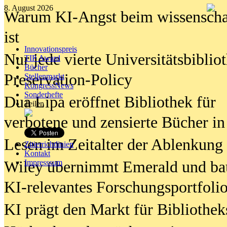
8. August 2026
Warum KI-Angst beim wissenschaft
ist
Innovationspreis
Nur jede vierte Universitätsbibliot
TIP Award
Bücher
Preservation-Policy
Stellenmarkt
KongressNews
Sonderhefte
Dua Lipa eröffnet Bibliothek für
Teilen
verbotene und zensierte Bücher in
Lesen im Zeitalter der Ablenkung
Zitierrichtlinien
Kontakt
Wiley übernimmt Emerald und ba
Impresssum
KI-relevantes Forschungsportfolio
KI prägt den Markt für Bibliothe