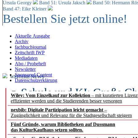
Ursula Georgy
Band 51: Ursula Jaksch
Band 50:
Hermann Rös
Band 47: Eike Kleiner
Bestellen Sie jetzt online!
Aktuelle Ausgabe
Archiv
fachbuchjournal
Zeitschrift IWP
Mediadaten
Abo / Probeheft
Newsletter
Sponsored Content
WEITERE NEWS
Datenschutzerklärung
Schule und KI: Große Ch
Wiley: Vom Einzelkauf zur Kollektion
– mit kuratierten Lizen
effizienter werden und die Studierenden besser versorgen
Voraussetzungen
nexbib: Digitale Partizipation leicht gemacht
–
Zugänglichkeit und Relevanz für die Stadtgesellschaft steigern
Erfolgreiches erstes Hal
Fünf Gründe, warum Bibliotheken auf Dussmann
Segment Research – Ausb
das KulturKaufhaus setzen sollten.