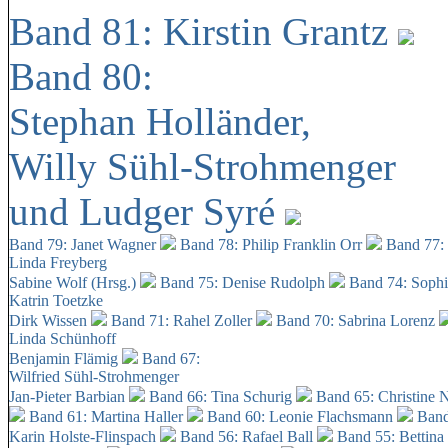
Band 81: Kirstin Grantz
Band 80:
Stephan Holländer,
Willy Sühl-Strohmenger
und Ludger Syré
Band 79: Janet Wagner
Band 78: Philip Franklin Orr
Band 77:
Linda Freyberg
Sabine Wolf (Hrsg.)
Band 75: Denise Rudolph
Band 74: Soph
Katrin Toetzke
Dirk Wissen
Band 71: Rahel Zoller
Band 70: Sabrina Lorenz
Linda Schünhoff
Benjamin Flämig
Band 67:
Wilfried Sühl-Strohmenger
Jan-Pieter Barbian
Band 66: Tina Schurig
Band 65: Christine 
Band 61: Martina Haller
Band 60:
Leonie Flachsmann
Band
Karin Holste-Flinspach
Band 56: Rafael Ball
Band 55: Bettina