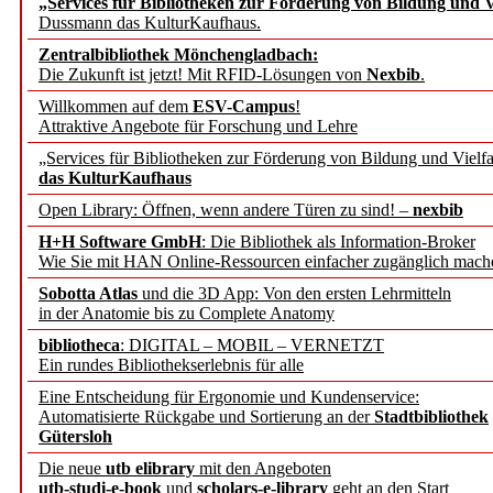
„Services für Bibliotheken zur Förderung von Bildung und Vi
angepasst
Dussmann das KulturKaufhaus.
Zentralbibliothek Mönchengladbach:
Wissenschaftskommunikati
Die Zukunft ist jetzt! Mit RFID-Lösungen von
Nexbib
.
Willkommen auf dem
ESV-Campus
!
konstruktiv!
Attraktive Angebote für Forschung und Lehre
„Services für Bibliotheken zur Förderung von Bildung und Vielfa
Mohr Siebeck übernimmt
das KulturKaufhaus
Open Library: Öffnen, wenn andere Türen zu sind! –
nexbib
und die Zeitschrift für 
H+H Software GmbH
: Die Bibliothek als Information-Broker
Wie Sie mit HAN Online-Ressourcen einfacher zugänglich mach
Francke Attempto
Sobotta Atlas
und die 3D App: Von den ersten Lehrmitteln
in der Anatomie bis zu Complete Anatomy
EBSCO Information Servic
bibliotheca
: DIGITAL – MOBIL – VERNETZT
Recherchefunktionen in
Ein rundes Bibliothekserlebnis für alle
Eine Entscheidung für Ergonomie und Kundenservice:
Automatisierte Rückgabe und Sortierung an der
Stadtbibliothek
Sorbisches Institut neu 
Gütersloh
Geschichte und kulturell
Die neue
utb elibrary
mit den Angeboten
utb-studi-e-book
und
scholars-e-library
geht an den Start