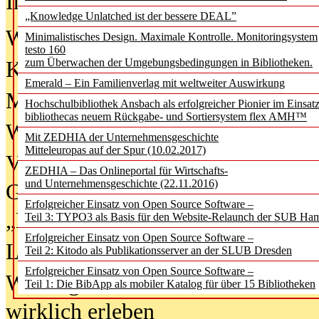
In der Ausgabe
06/2026
(August 20
„Knowledge Unlatched ist der bessere DEAL”
Was Hochschul­bibliotheken von i
Minimalistisches Design. Maximale Kontrolle. Monitoringsystem
testo 160
zum Überwachen der Umgebungsbedingungen in Bibliotheken.
Kinder in der digitalen Welt
Emerald – Ein Familienverlag mit weltweiter Auswirkung
Metadaten als Infrastruktur
Hochschulbibliothek Ansbach als erfolgreicher Pionier im Einsat
bibliothecas neuem Rückgabe- und Sortiersystem flex AMH™
Wenn Bots katalogisieren
Mit ZEDHIA der Unternehmensgeschichte
Mitteleuropas auf der Spur (10.02.2017)
Von Abschlusskleidern bis
ZEDHIA – Das Onlineportal für Wirtschafts-
und Unternehmensgeschichte (22.11.2016)
Geisterjagd-Ausrüstung in der
Erfolgreicher Einsatz von Open Source Software –
„Library of Things“ unterwegs
Teil 3: TYPO3 als Basis für den Website-Relaunch der SUB Ha
Erfolgreicher Einsatz von Open Source Software –
Lesen als Infrastrukturaufgabe
Teil 2: Kitodo als Publikationsserver an der SLUB Dresden
Erfolgreicher Einsatz von Open Source Software –
Wie Jugendliche Social Media
Teil 1: Die BibApp als mobiler Katalog für über 15 Bibliotheken
wirklich erleben