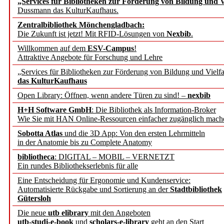
„Services für Bibliotheken zur Förderung von Bildung und Vi
angepasst
Dussmann das KulturKaufhaus.
Zentralbibliothek Mönchengladbach:
Wissenschaftskommunikati
Die Zukunft ist jetzt! Mit RFID-Lösungen von
Nexbib
.
Willkommen auf dem
ESV-Campus
!
konstruktiv!
Attraktive Angebote für Forschung und Lehre
„Services für Bibliotheken zur Förderung von Bildung und Vielfa
Mohr Siebeck übernimmt
das KulturKaufhaus
Open Library: Öffnen, wenn andere Türen zu sind! –
nexbib
und die Zeitschrift für 
H+H Software GmbH
: Die Bibliothek als Information-Broker
Wie Sie mit HAN Online-Ressourcen einfacher zugänglich mach
Francke Attempto
Sobotta Atlas
und die 3D App: Von den ersten Lehrmitteln
in der Anatomie bis zu Complete Anatomy
EBSCO Information Servic
bibliotheca
: DIGITAL – MOBIL – VERNETZT
Recherchefunktionen in
Ein rundes Bibliothekserlebnis für alle
Eine Entscheidung für Ergonomie und Kundenservice:
Automatisierte Rückgabe und Sortierung an der
Stadtbibliothek
Sorbisches Institut neu 
Gütersloh
Geschichte und kulturell
Die neue
utb elibrary
mit den Angeboten
utb-studi-e-book
und
scholars-e-library
geht an den Start