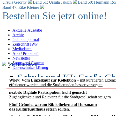
Ursula Georgy
Band 51: Ursula Jaksch
Band 50:
Hermann Rös
Band 47: Eike Kleiner
Bestellen Sie jetzt online!
Aktuelle Ausgabe
Archiv
fachbuchjournal
Zeitschrift IWP
Mediadaten
Abo / Probeheft
Newsletter
Sponsored Content
WEITERE NEWS
Datenschutzerklärung
Schule und KI: Große Ch
Wiley: Vom Einzelkauf zur Kollektion
– mit kuratierten Lizen
effizienter werden und die Studierenden besser versorgen
Voraussetzungen
nexbib: Digitale Partizipation leicht gemacht
–
Zugänglichkeit und Relevanz für die Stadtgesellschaft steigern
Erfolgreiches erstes Hal
Fünf Gründe, warum Bibliotheken auf Dussmann
Segment Research – Ausb
das KulturKaufhaus setzen sollten.