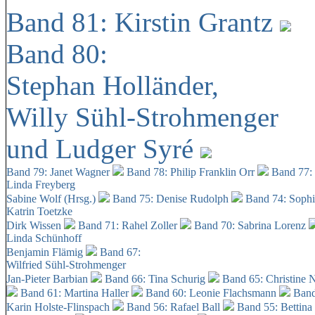
Band 81: Kirstin Grantz
Band 80:
Stephan Holländer,
Willy Sühl-Strohmenger
und Ludger Syré
Band 79: Janet Wagner
Band 78: Philip Franklin Orr
Band 77:
Linda Freyberg
Sabine Wolf (Hrsg.)
Band 75: Denise Rudolph
Band 74: Soph
Katrin Toetzke
Dirk Wissen
Band 71: Rahel Zoller
Band 70: Sabrina Lorenz
Linda Schünhoff
Benjamin Flämig
Band 67:
Wilfried Sühl-Strohmenger
Jan-Pieter Barbian
Band 66: Tina Schurig
Band 65: Christine 
Band 61: Martina Haller
Band 60:
Leonie Flachsmann
Band
Karin Holste-Flinspach
Band 56: Rafael Ball
Band 55: Bettina