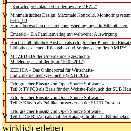
In der Ausgabe
06/2026
(August 20
„Knowledge Unlatched ist der bessere DEAL”
Was Hochschul­bibliotheken von i
Minimalistisches Design. Maximale Kontrolle. Monitoringsystem
testo 160
zum Überwachen der Umgebungsbedingungen in Bibliotheken.
Kinder in der digitalen Welt
Emerald – Ein Familienverlag mit weltweiter Auswirkung
Metadaten als Infrastruktur
Hochschulbibliothek Ansbach als erfolgreicher Pionier im Einsat
bibliothecas neuem Rückgabe- und Sortiersystem flex AMH™
Wenn Bots katalogisieren
Mit ZEDHIA der Unternehmensgeschichte
Mitteleuropas auf der Spur (10.02.2017)
Von Abschlusskleidern bis
ZEDHIA – Das Onlineportal für Wirtschafts-
und Unternehmensgeschichte (22.11.2016)
Geisterjagd-Ausrüstung in der
Erfolgreicher Einsatz von Open Source Software –
„Library of Things“ unterwegs
Teil 3: TYPO3 als Basis für den Website-Relaunch der SUB Ha
Erfolgreicher Einsatz von Open Source Software –
Lesen als Infrastrukturaufgabe
Teil 2: Kitodo als Publikationsserver an der SLUB Dresden
Erfolgreicher Einsatz von Open Source Software –
Wie Jugendliche Social Media
Teil 1: Die BibApp als mobiler Katalog für über 15 Bibliotheken
wirklich erleben