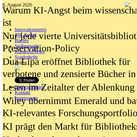
8. August 2026
Warum KI-Angst beim wissenschaft
ist
Innovationspreis
Nur jede vierte Universitätsbibliot
TIP Award
Bücher
Preservation-Policy
Stellenmarkt
KongressNews
Sonderhefte
Dua Lipa eröffnet Bibliothek für
Teilen
verbotene und zensierte Bücher in
Lesen im Zeitalter der Ablenkung
Zitierrichtlinien
Kontakt
Wiley übernimmt Emerald und ba
Impresssum
KI-relevantes Forschungsportfolio
KI prägt den Markt für Bibliothe