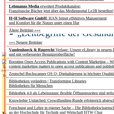
Lehmanns Media
erweitert Produktkatalog:
Künstliche Intelligenz a
Französische Bücher jetzt über das Medienportal Le2B bestellen!
besser zu verstehen
H+H Software GmbH
: HAN bringt effektives Management
und Komfort für die Nutzer unter einen Hut
„Leitbegriffe der Gesund
Ältere Beiträge »»»
des BIÖG erscheinen Ope
««« Neuere Beiträge
Vandenhoeck & Ruprecht
Verlage: Unsere eLibrary in neuem 
und mit verbesserter Benutzeroberfläche!
Aktuelles aus
Boosting Open Access Publications with Content Marketing – 
L
content marketing matters to open access publications and publish
ibrary
Zeutschel Buchscanner OS Q: Digitalisierung in höchster Qualitä
Essentials
Bibliotheken verändern | Transforming Libraries
Bibliotheken für Menschen
Bibliothek 4.0 als Lebensraum: flexible Öffnungszeiten sind gefra
Knowledge Unlatched: Crowdfunding-Runde erfolgreich abgesc
Forschung und Lehre in eigener Sache – Die Bibliothekwissensc
an der Hochschule für Technik und Wirtschaft HTW Chur