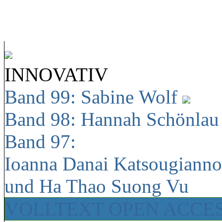
INNOVATIV
Band 99: Sabine Wolf
Band 98: Hannah Schönla
Band 97:
Ioanna Danai Katsougiann
und Ha Thao Suong Vu
VOLLTEXT OPEN ACCE