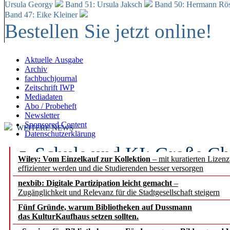
Ursula Georgy
Band 51: Ursula Jaksch
Band 50:
Hermann Rös
Band 47: Eike Kleiner
Bestellen Sie jetzt online!
Aktuelle Ausgabe
Archiv
fachbuchjournal
Zeitschrift IWP
Mediadaten
Abo / Probeheft
Newsletter
Sponsored Content
WEITERE NEWS
Datenschutzerklärung
Schule und KI: Große Ch
Wiley: Vom Einzelkauf zur Kollektion
– mit kuratierten Lizen
effizienter werden und die Studierenden besser versorgen
Voraussetzungen
nexbib: Digitale Partizipation leicht gemacht
–
Zugänglichkeit und Relevanz für die Stadtgesellschaft steigern
Erfolgreiches erstes Hal
Fünf Gründe, warum Bibliotheken auf Dussmann
Segment Research – Ausb
das KulturKaufhaus setzen sollten.