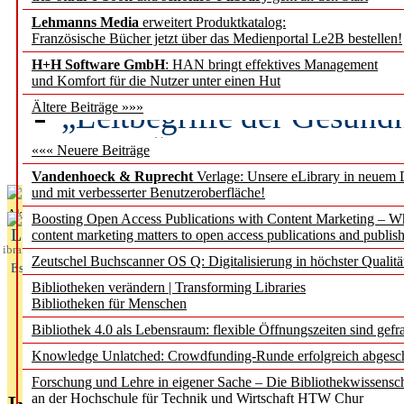
Lehmanns Media
erweitert Produktkatalog:
Künstliche Intelligenz a
Französische Bücher jetzt über das Medienportal Le2B bestellen!
besser zu verstehen
H+H Software GmbH
: HAN bringt effektives Management
und Komfort für die Nutzer unter einen Hut
„Leitbegriffe der Gesund
Ältere Beiträge »»»
des BIÖG erscheinen Ope
««« Neuere Beiträge
Vandenhoeck & Ruprecht
Verlage: Unsere eLibrary in neuem 
und mit verbesserter Benutzeroberfläche!
Aktuelles aus
Boosting Open Access Publications with Content Marketing – 
L
content marketing matters to open access publications and publish
ibrary
Zeutschel Buchscanner OS Q: Digitalisierung in höchster Qualitä
Essentials
Bibliotheken verändern | Transforming Libraries
Bibliotheken für Menschen
Bibliothek 4.0 als Lebensraum: flexible Öffnungszeiten sind gefra
Knowledge Unlatched: Crowdfunding-Runde erfolgreich abgesc
Forschung und Lehre in eigener Sache – Die Bibliothekwissensc
an der Hochschule für Technik und Wirtschaft HTW Chur