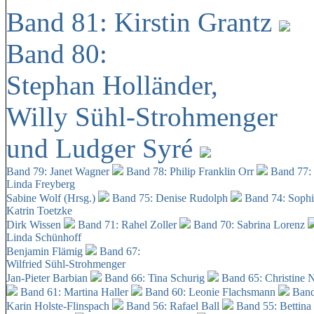
Band 81: Kirstin Grantz
Band 80:
Stephan Holländer,
Willy Sühl-Strohmenger
und Ludger Syré
Band 79: Janet Wagner
Band 78: Philip Franklin Orr
Band 77:
Linda Freyberg
Sabine Wolf (Hrsg.)
Band 75: Denise Rudolph
Band 74: Soph
Katrin Toetzke
Dirk Wissen
Band 71: Rahel Zoller
Band 70: Sabrina Lorenz
Linda Schünhoff
Benjamin Flämig
Band 67:
Wilfried Sühl-Strohmenger
Jan-Pieter Barbian
Band 66: Tina Schurig
Band 65: Christine 
Band 61: Martina Haller
Band 60:
Leonie Flachsmann
Band
Karin Holste-Flinspach
Band 56: Rafael Ball
Band 55: Bettina