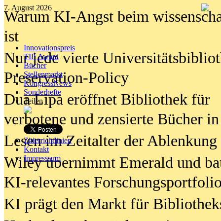
7. August 2026
Warum KI-Angst beim wissenschaft
ist
Innovationspreis
Nur jede vierte Universitätsbibliot
TIP Award
Bücher
Preservation-Policy
Stellenmarkt
KongressNews
Sonderhefte
Dua Lipa eröffnet Bibliothek für
Teilen
verbotene und zensierte Bücher in
Lesen im Zeitalter der Ablenkung
Zitierrichtlinien
Kontakt
Wiley übernimmt Emerald und ba
Impresssum
KI-relevantes Forschungsportfolio
KI prägt den Markt für Bibliothe