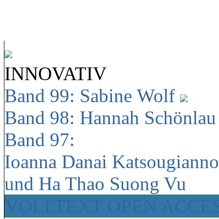
INNOVATIV
Band 99: Sabine Wolf
Band 98: Hannah Schönla
Band 97:
Ioanna Danai Katsougiann
und Ha Thao Suong Vu
VOLLTEXT OPEN ACCE