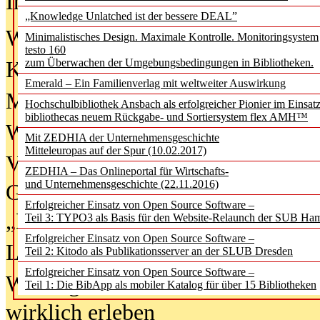
In der Ausgabe
06/2026
(August 20
„Knowledge Unlatched ist der bessere DEAL”
Was Hochschul­bibliotheken von i
Minimalistisches Design. Maximale Kontrolle. Monitoringsystem
testo 160
zum Überwachen der Umgebungsbedingungen in Bibliotheken.
Kinder in der digitalen Welt
Emerald – Ein Familienverlag mit weltweiter Auswirkung
Metadaten als Infrastruktur
Hochschulbibliothek Ansbach als erfolgreicher Pionier im Einsat
bibliothecas neuem Rückgabe- und Sortiersystem flex AMH™
Wenn Bots katalogisieren
Mit ZEDHIA der Unternehmensgeschichte
Mitteleuropas auf der Spur (10.02.2017)
Von Abschlusskleidern bis
ZEDHIA – Das Onlineportal für Wirtschafts-
und Unternehmensgeschichte (22.11.2016)
Geisterjagd-Ausrüstung in der
Erfolgreicher Einsatz von Open Source Software –
„Library of Things“ unterwegs
Teil 3: TYPO3 als Basis für den Website-Relaunch der SUB Ha
Erfolgreicher Einsatz von Open Source Software –
Lesen als Infrastrukturaufgabe
Teil 2: Kitodo als Publikationsserver an der SLUB Dresden
Erfolgreicher Einsatz von Open Source Software –
Wie Jugendliche Social Media
Teil 1: Die BibApp als mobiler Katalog für über 15 Bibliotheken
wirklich erleben