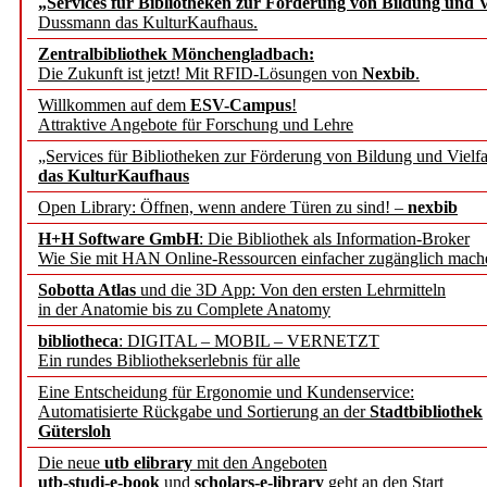
„Services für Bibliotheken zur Förderung von Bildung und Vi
angepasst
Dussmann das KulturKaufhaus.
Zentralbibliothek Mönchengladbach:
Wissenschaftskommunikati
Die Zukunft ist jetzt! Mit RFID-Lösungen von
Nexbib
.
Willkommen auf dem
ESV-Campus
!
konstruktiv!
Attraktive Angebote für Forschung und Lehre
„Services für Bibliotheken zur Förderung von Bildung und Vielfa
Mohr Siebeck übernimmt
das KulturKaufhaus
Open Library: Öffnen, wenn andere Türen zu sind! –
nexbib
und die Zeitschrift für 
H+H Software GmbH
: Die Bibliothek als Information-Broker
Wie Sie mit HAN Online-Ressourcen einfacher zugänglich mach
Francke Attempto
Sobotta Atlas
und die 3D App: Von den ersten Lehrmitteln
in der Anatomie bis zu Complete Anatomy
EBSCO Information Servic
bibliotheca
: DIGITAL – MOBIL – VERNETZT
Recherchefunktionen in
Ein rundes Bibliothekserlebnis für alle
Eine Entscheidung für Ergonomie und Kundenservice:
Automatisierte Rückgabe und Sortierung an der
Stadtbibliothek
Sorbisches Institut neu 
Gütersloh
Geschichte und kulturell
Die neue
utb elibrary
mit den Angeboten
utb-studi-e-book
und
scholars-e-library
geht an den Start