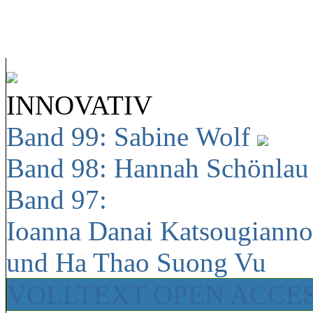
INNOVATIV
Band 99: Sabine Wolf
Band 98: Hannah Schönla
Band 97:
Ioanna Danai Katsougiann
und Ha Thao Suong Vu
VOLLTEXT OPEN ACCE