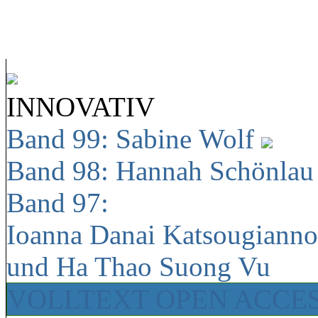
INNOVATIV
Band 99: Sabine Wolf
Band 98: Hannah Schönla
Band 97:
Ioanna Danai Katsougiann
und Ha Thao Suong Vu
VOLLTEXT OPEN ACCE