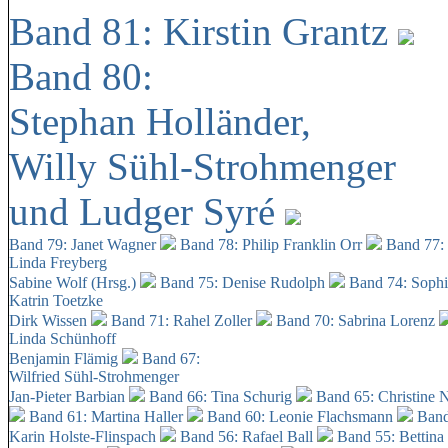
Band 81: Kirstin Grantz
Band 80:
Stephan Holländer,
Willy Sühl-Strohmenger
und Ludger Syré
Band 79: Janet Wagner
Band 78: Philip Franklin Orr
Band 77:
Linda Freyberg
Sabine Wolf (Hrsg.)
Band 75: Denise Rudolph
Band 74: Soph
Katrin Toetzke
Dirk Wissen
Band 71: Rahel Zoller
Band 70: Sabrina Lorenz
Linda Schünhoff
Benjamin Flämig
Band 67:
Wilfried Sühl-Strohmenger
Jan-Pieter Barbian
Band 66: Tina Schurig
Band 65: Christine 
Band 61: Martina Haller
Band 60:
Leonie Flachsmann
Band
Karin Holste-Flinspach
Band 56: Rafael Ball
Band 55: Bettina