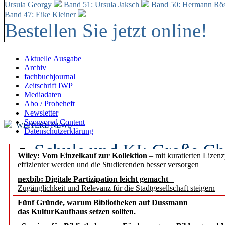
Ursula Georgy
Band 51: Ursula Jaksch
Band 50:
Hermann Rös
Band 47: Eike Kleiner
Bestellen Sie jetzt online!
Aktuelle Ausgabe
Archiv
fachbuchjournal
Zeitschrift IWP
Mediadaten
Abo / Probeheft
Newsletter
Sponsored Content
WEITERE NEWS
Datenschutzerklärung
Schule und KI: Große Ch
Wiley: Vom Einzelkauf zur Kollektion
– mit kuratierten Lizen
effizienter werden und die Studierenden besser versorgen
Voraussetzungen
nexbib: Digitale Partizipation leicht gemacht
–
Zugänglichkeit und Relevanz für die Stadtgesellschaft steigern
Erfolgreiches erstes Hal
Fünf Gründe, warum Bibliotheken auf Dussmann
Segment Research – Ausb
das KulturKaufhaus setzen sollten.