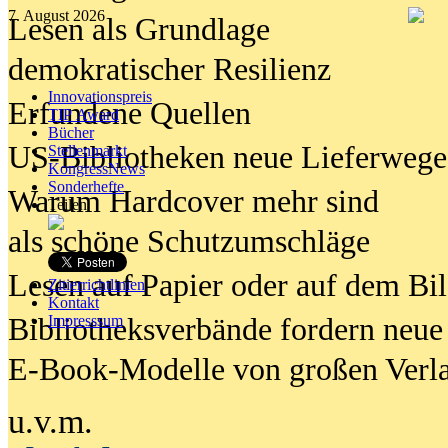
7. August 2026
Lesen als Grundlage
demokratischer Resilienz
Innovationspreis
Erfundene Quellen
TIP Award
Bücher
US-Bibliotheken neue Lieferwege
Stellenmarkt
KongressNews
Sonderhefte
Warum Hardcover mehr sind
Teilen
als schöne Schutzumschläge
Lesen auf Papier oder auf dem Bi
Zitierrichtlinien
Kontakt
Bibliotheksverbände fordern neue
Impresssum
E-Book-Modelle von großen Verl
u.v.m.