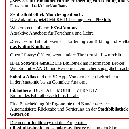
„Services für Bibliotheken zur Förderung von Bildung und Vi
angepasst
Dussmann das KulturKaufhaus.
Zentralbibliothek Mönchengladbach:
Wissenschaftskommunikati
Die Zukunft ist jetzt! Mit RFID-Lösungen von
Nexbib
.
Willkommen auf dem
ESV-Campus
!
konstruktiv!
Attraktive Angebote für Forschung und Lehre
„Services für Bibliotheken zur Förderung von Bildung und Vielfa
Mohr Siebeck übernimmt
das KulturKaufhaus
Open Library: Öffnen, wenn andere Türen zu sind! –
nexbib
und die Zeitschrift für 
H+H Software GmbH
: Die Bibliothek als Information-Broker
Wie Sie mit HAN Online-Ressourcen einfacher zugänglich mach
Francke Attempto
Sobotta Atlas
und die 3D App: Von den ersten Lehrmitteln
in der Anatomie bis zu Complete Anatomy
EBSCO Information Servic
bibliotheca
: DIGITAL – MOBIL – VERNETZT
Recherchefunktionen in
Ein rundes Bibliothekserlebnis für alle
Eine Entscheidung für Ergonomie und Kundenservice:
Automatisierte Rückgabe und Sortierung an der
Stadtbibliothek
Sorbisches Institut neu 
Gütersloh
Geschichte und kulturell
Die neue
utb elibrary
mit den Angeboten
utb-studi-e-book
und
scholars-e-library
geht an den Start