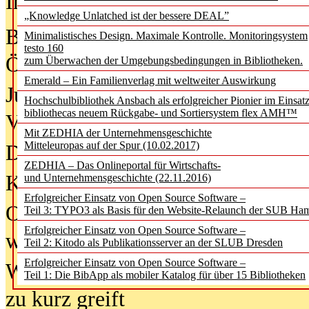
In der Ausgabe
05/2026
(Juni/Juli
„Knowledge Unlatched ist der bessere DEAL”
Bürgerforum fordert mehr Medienb
Minimalistisches Design. Maximale Kontrolle. Monitoringsystem
testo 160
Öffentlichkeit
zum Überwachen der Umgebungsbedingungen in Bibliotheken.
Emerald – Ein Familienverlag mit weltweiter Auswirkung
Jugendliche wollen besseren Schut
Hochschulbibliothek Ansbach als erfolgreicher Pionier im Einsat
bibliothecas neuem Rückgabe- und Sortiersystem flex AMH™
Verbote
Mit ZEDHIA der Unternehmensgeschichte
Mitteleuropas auf der Spur (10.02.2017)
Digitale Langzeit­archi­vierung br
ZEDHIA – Das Onlineportal für Wirtschafts-
KI-Chatbots werden Teil der wiss
und Unternehmensgeschichte (22.11.2016)
Erfolgreicher Einsatz von Open Source Software –
Offene Infrastrukturen für
Teil 3: TYPO3 als Basis für den Website-Relaunch der SUB Ha
Erfolgreicher Einsatz von Open Source Software –
wissenschaftliche Informationssy
Teil 2: Kitodo als Publikationsserver an der SLUB Dresden
Erfolgreicher Einsatz von Open Source Software –
Warum die Debatte über KI-Texte
Teil 1: Die BibApp als mobiler Katalog für über 15 Bibliotheken
zu kurz greift