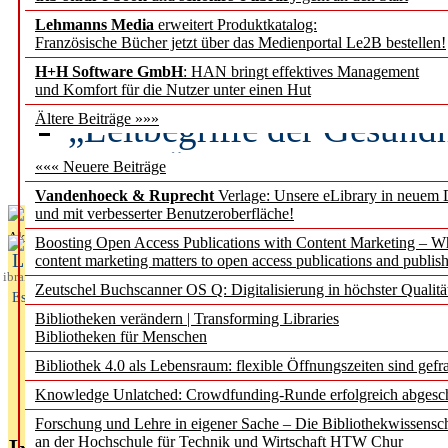
Lehmanns Media
erweitert Produktkatalog:
Künstliche Intelligenz a
Französische Bücher jetzt über das Medienportal Le2B bestellen!
besser zu verstehen
H+H Software GmbH
: HAN bringt effektives Management
und Komfort für die Nutzer unter einen Hut
„Leitbegriffe der Gesund
Ältere Beiträge »»»
des BIÖG erscheinen Ope
««« Neuere Beiträge
Vandenhoeck & Ruprecht
Verlage: Unsere eLibrary in neuem 
und mit verbesserter Benutzeroberfläche!
Aktuelles aus
Boosting Open Access Publications with Content Marketing – 
L
content marketing matters to open access publications and publish
ibrary
Zeutschel Buchscanner OS Q: Digitalisierung in höchster Qualitä
Essentials
Bibliotheken verändern | Transforming Libraries
Bibliotheken für Menschen
Bibliothek 4.0 als Lebensraum: flexible Öffnungszeiten sind gefra
Knowledge Unlatched: Crowdfunding-Runde erfolgreich abgesc
Forschung und Lehre in eigener Sache – Die Bibliothekwissensc
an der Hochschule für Technik und Wirtschaft HTW Chur