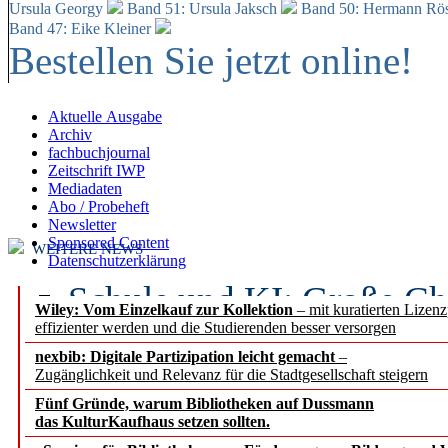
Ursula Georgy
Band 51: Ursula Jaksch
Band 50:
Hermann Rös
Band 47: Eike Kleiner
Bestellen Sie jetzt online!
Aktuelle Ausgabe
Archiv
fachbuchjournal
Zeitschrift IWP
Mediadaten
Abo / Probeheft
Newsletter
Sponsored Content
WEITERE NEWS
Datenschutzerklärung
Schule und KI: Große Ch
Wiley: Vom Einzelkauf zur Kollektion
– mit kuratierten Lizen
effizienter werden und die Studierenden besser versorgen
Voraussetzungen
nexbib: Digitale Partizipation leicht gemacht
–
Zugänglichkeit und Relevanz für die Stadtgesellschaft steigern
Erfolgreiches erstes Hal
Fünf Gründe, warum Bibliotheken auf Dussmann
Segment Research – Ausb
das KulturKaufhaus setzen sollten.