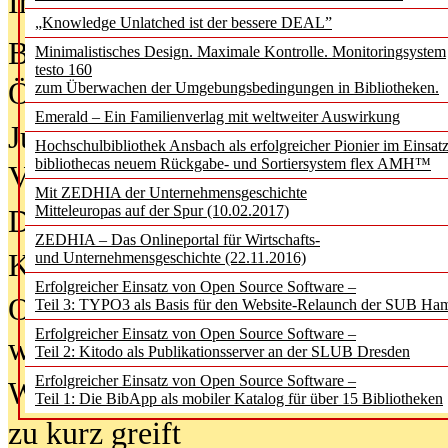
In der Ausgabe
05/2026
(Juni/Juli
„Knowledge Unlatched ist der bessere DEAL”
Bürgerforum fordert mehr Medienb
Minimalistisches Design. Maximale Kontrolle. Monitoringsystem
testo 160
Öffentlichkeit
zum Überwachen der Umgebungsbedingungen in Bibliotheken.
Emerald – Ein Familienverlag mit weltweiter Auswirkung
Jugendliche wollen besseren Schut
Hochschulbibliothek Ansbach als erfolgreicher Pionier im Einsat
bibliothecas neuem Rückgabe- und Sortiersystem flex AMH™
Verbote
Mit ZEDHIA der Unternehmensgeschichte
Mitteleuropas auf der Spur (10.02.2017)
Digitale Langzeit­archi­vierung br
ZEDHIA – Das Onlineportal für Wirtschafts-
KI-Chatbots werden Teil der wiss
und Unternehmensgeschichte (22.11.2016)
Erfolgreicher Einsatz von Open Source Software –
Offene Infrastrukturen für
Teil 3: TYPO3 als Basis für den Website-Relaunch der SUB Ha
Erfolgreicher Einsatz von Open Source Software –
wissenschaftliche Informationssy
Teil 2: Kitodo als Publikationsserver an der SLUB Dresden
Erfolgreicher Einsatz von Open Source Software –
Warum die Debatte über KI-Texte
Teil 1: Die BibApp als mobiler Katalog für über 15 Bibliotheken
zu kurz greift