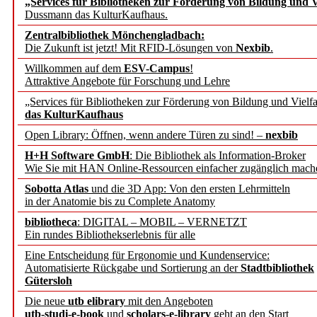
„Services für Bibliotheken zur Förderung von Bildung und Vi
angepasst
Dussmann das KulturKaufhaus.
Zentralbibliothek Mönchengladbach:
Wissenschaftskommunikati
Die Zukunft ist jetzt! Mit RFID-Lösungen von
Nexbib
.
Willkommen auf dem
ESV-Campus
!
konstruktiv!
Attraktive Angebote für Forschung und Lehre
„Services für Bibliotheken zur Förderung von Bildung und Vielfa
Mohr Siebeck übernimmt
das KulturKaufhaus
Open Library: Öffnen, wenn andere Türen zu sind! –
nexbib
und die Zeitschrift für 
H+H Software GmbH
: Die Bibliothek als Information-Broker
Wie Sie mit HAN Online-Ressourcen einfacher zugänglich mach
Francke Attempto
Sobotta Atlas
und die 3D App: Von den ersten Lehrmitteln
in der Anatomie bis zu Complete Anatomy
EBSCO Information Servic
bibliotheca
: DIGITAL – MOBIL – VERNETZT
Recherchefunktionen in
Ein rundes Bibliothekserlebnis für alle
Eine Entscheidung für Ergonomie und Kundenservice:
Automatisierte Rückgabe und Sortierung an der
Stadtbibliothek
Sorbisches Institut neu 
Gütersloh
Geschichte und kulturell
Die neue
utb elibrary
mit den Angeboten
utb-studi-e-book
und
scholars-e-library
geht an den Start