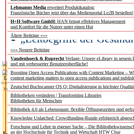
Lehmanns Media
erweitert Produktkatalog:
Künstliche Intelligenz a
Französische Bücher jetzt über das Medienportal Le2B bestellen!
besser zu verstehen
H+H Software GmbH
: HAN bringt effektives Management
und Komfort für die Nutzer unter einen Hut
„Leitbegriffe der Gesund
Ältere Beiträge »»»
des BIÖG erscheinen Ope
««« Neuere Beiträge
Vandenhoeck & Ruprecht
Verlage: Unsere eLibrary in neuem 
und mit verbesserter Benutzeroberfläche!
Aktuelles aus
Boosting Open Access Publications with Content Marketing – 
L
content marketing matters to open access publications and publish
ibrary
Zeutschel Buchscanner OS Q: Digitalisierung in höchster Qualitä
Essentials
Bibliotheken verändern | Transforming Libraries
Bibliotheken für Menschen
Bibliothek 4.0 als Lebensraum: flexible Öffnungszeiten sind gefra
Knowledge Unlatched: Crowdfunding-Runde erfolgreich abgesc
Forschung und Lehre in eigener Sache – Die Bibliothekwissensc
an der Hochschule für Technik und Wirtschaft HTW Chur