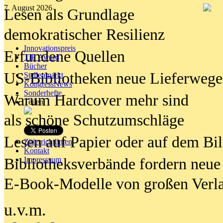
7. August 2026
Lesen als Grundlage
demokratischer Resilienz
Innovationspreis
Erfundene Quellen
TIP Award
Bücher
US-Bibliotheken neue Lieferwege
Stellenmarkt
KongressNews
Sonderhefte
Warum Hardcover mehr sind
Teilen
als schöne Schutzumschläge
Lesen auf Papier oder auf dem Bi
Zitierrichtlinien
Kontakt
Bibliotheksverbände fordern neue
Impresssum
E-Book-Modelle von großen Verl
u.v.m.