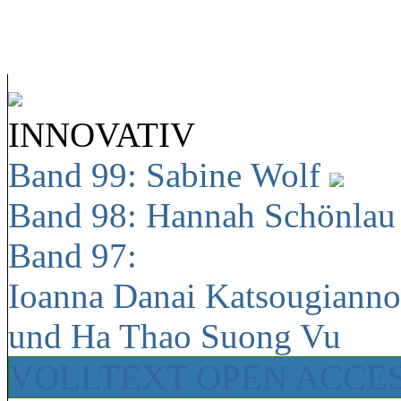
INNOVATIV
Band 99: Sabine Wolf
Band 98: Hannah Schönla
Band 97:
Ioanna Danai Katsougiann
und Ha Thao Suong Vu
VOLLTEXT OPEN ACCE