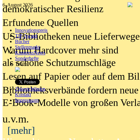
6. August 2026
demokratischer Resilienz
Erfundene Quellen
Innovationspreis
US-Bibliotheken neue Lieferwege
TIP Award
Bücher
Stellenmarkt
Warum Hardcover mehr sind
KongressNews
Sonderhefte
als schöne Schutzumschläge
Teilen
Lesen auf Papier oder auf dem Bi
Bibliotheksverbände fordern neue
Zitierrichtlinien
Kontakt
E-Book-Modelle von großen Verl
Impresssum
u.v.m.
[mehr]