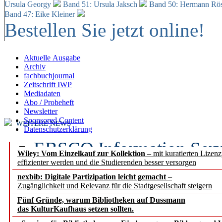
Ursula Georgy
Band 51: Ursula Jaksch
Band 50:
Hermann Rös
Band 47: Eike Kleiner
Bestellen Sie jetzt online!
Aktuelle Ausgabe
Archiv
fachbuchjournal
Zeitschrift IWP
Mediadaten
Abo / Probeheft
Newsletter
Sponsored Content
WEITERE NEWS
Datenschutzerklärung
EBSCO Information Servic
Wiley: Vom Einzelkauf zur Kollektion
– mit kuratierten Lizen
effizienter werden und die Studierenden besser versorgen
Recherchefunktionen in
nexbib: Digitale Partizipation leicht gemacht
–
Zugänglichkeit und Relevanz für die Stadtgesellschaft steigern
Sorbisches Institut neu 
Fünf Gründe, warum Bibliotheken auf Dussmann
Geschichte und kulturell
das KulturKaufhaus setzen sollten.