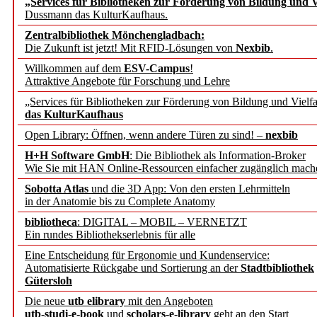
„Services für Bibliotheken zur Förderung von Bildung und Vi
Dussmann das KulturKaufhaus.
Künstliche Intelligenz a
Zentralbibliothek Mönchengladbach:
besser zu verstehen
Die Zukunft ist jetzt! Mit RFID-Lösungen von
Nexbib
.
Willkommen auf dem
ESV-Campus
!
Attraktive Angebote für Forschung und Lehre
„Leitbegriffe der Gesund
„Services für Bibliotheken zur Förderung von Bildung und Vielfa
des BIÖG erscheinen Ope
das KulturKaufhaus
Open Library: Öffnen, wenn andere Türen zu sind! –
nexbib
Forschungsdateninfrastru
H+H Software GmbH
: Die Bibliothek als Information-Broker
Wie Sie mit HAN Online-Ressourcen einfacher zugänglich mach
jedem Experiment
Sobotta Atlas
und die 3D App: Von den ersten Lehrmitteln
in der Anatomie bis zu Complete Anatomy
DFG setzt Förderung des
bibliotheca
: DIGITAL – MOBIL – VERNETZT
Ein rundes Bibliothekserlebnis für alle
FAIRmat fort
Eine Entscheidung für Ergonomie und Kundenservice:
Automatisierte Rückgabe und Sortierung an der
Stadtbibliothek
Bayerns digitale Schatzk
Gütersloh
Die neue
utb elibrary
mit den Angeboten
Schulwandbilder aus Wür
utb-studi-e-book
und
scholars-e-library
geht an den Start