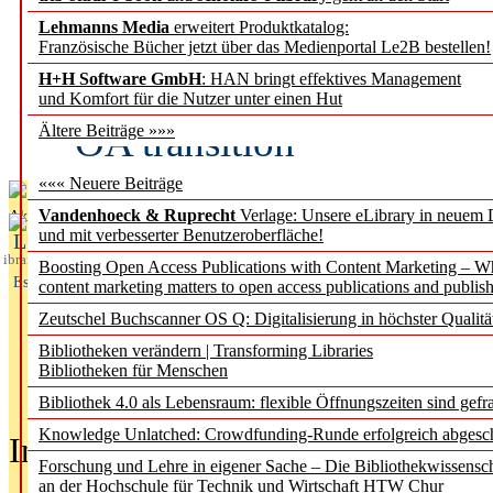
Lehmanns Media
erweitert Produktkatalog:
Fifth Open Access Repor
Französische Bücher jetzt über das Medienportal Le2B bestellen!
H+H Software GmbH
: HAN bringt effektives Management
transformative agreements
und Komfort für die Nutzer unter einen Hut
OA transition
Ältere Beiträge »»»
««« Neuere Beiträge
Vandenhoeck & Ruprecht
Verlage: Unsere eLibrary in neuem 
Aktuelles aus
und mit verbesserter Benutzeroberfläche!
L
ibrary
Boosting Open Access Publications with Content Marketing – 
Essentials
content marketing matters to open access publications and publish
Zeutschel Buchscanner OS Q: Digitalisierung in höchster Qualitä
Bibliotheken verändern | Transforming Libraries
Bibliotheken für Menschen
Bibliothek 4.0 als Lebensraum: flexible Öffnungszeiten sind gefra
Knowledge Unlatched: Crowdfunding-Runde erfolgreich abgesc
In der Ausgabe
05/2026
(Juni/Juli
Forschung und Lehre in eigener Sache – Die Bibliothekwissensc
an der Hochschule für Technik und Wirtschaft HTW Chur