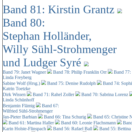
Band 81: Kirstin Grantz
Band 80:
Stephan Holländer,
Willy Sühl-Strohmenger
und Ludger Syré
Band 79: Janet Wagner
Band 78: Philip Franklin Orr
Band 77:
Linda Freyberg
Sabine Wolf (Hrsg.)
Band 75: Denise Rudolph
Band 74: Soph
Katrin Toetzke
Dirk Wissen
Band 71: Rahel Zoller
Band 70: Sabrina Lorenz
Linda Schünhoff
Benjamin Flämig
Band 67:
Wilfried Sühl-Strohmenger
Jan-Pieter Barbian
Band 66: Tina Schurig
Band 65: Christine 
Band 61: Martina Haller
Band 60:
Leonie Flachsmann
Band
Karin Holste-Flinspach
Band 56: Rafael Ball
Band 55: Bettina