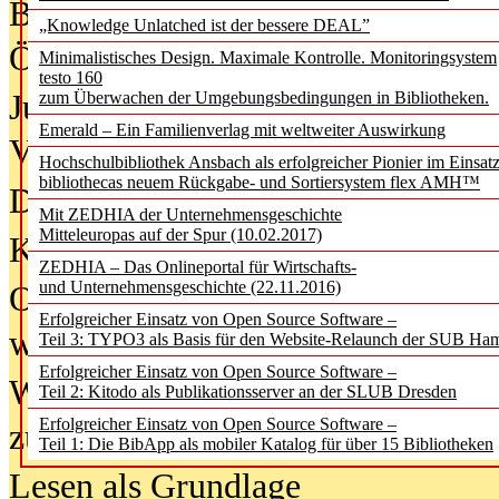
Bürgerforum fordert mehr Medienb
„Knowledge Unlatched ist der bessere DEAL”
Öffentlichkeit
Minimalistisches Design. Maximale Kontrolle. Monitoringsystem
testo 160
Jugendliche wollen besseren Schut
zum Überwachen der Umgebungsbedingungen in Bibliotheken.
Emerald – Ein Familienverlag mit weltweiter Auswirkung
Verbote
Hochschulbibliothek Ansbach als erfolgreicher Pionier im Einsat
bibliothecas neuem Rückgabe- und Sortiersystem flex AMH™
Digitale Langzeit­archi­vierung br
Mit ZEDHIA der Unternehmensgeschichte
Mitteleuropas auf der Spur (10.02.2017)
KI-Chatbots werden Teil der wiss
ZEDHIA – Das Onlineportal für Wirtschafts-
und Unternehmensgeschichte (22.11.2016)
Offene Infrastrukturen für
Erfolgreicher Einsatz von Open Source Software –
wissenschaftliche Informationssy
Teil 3: TYPO3 als Basis für den Website-Relaunch der SUB Ha
Erfolgreicher Einsatz von Open Source Software –
Warum die Debatte über KI-Texte
Teil 2: Kitodo als Publikationsserver an der SLUB Dresden
Erfolgreicher Einsatz von Open Source Software –
zu kurz greift
Teil 1: Die BibApp als mobiler Katalog für über 15 Bibliotheken
Lesen als Grundlage