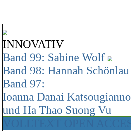
INNOVATIV
Band 99: Sabine Wolf
Band 98: Hannah Schönla
Band 97:
Ioanna Danai Katsougiann
und Ha Thao Suong Vu
VOLLTEXT OPEN ACCE