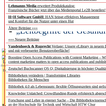
Lehmanns Media
erweitert Produktkatalog:
Künstliche Intelligenz a
Französische Bücher jetzt über das Medienportal Le2B bestellen!
besser zu verstehen
H+H Software GmbH
: HAN bringt effektives Management
und Komfort für die Nutzer unter einen Hut
„Leitbegriffe der Gesund
Ältere Beiträge »»»
des BIÖG erscheinen Ope
««« Neuere Beiträge
Vandenhoeck & Ruprecht
Verlage: Unsere eLibrary in neuem 
und mit verbesserter Benutzeroberfläche!
Aktuelles aus
Boosting Open Access Publications with Content Marketing – 
L
content marketing matters to open access publications and publish
ibrary
Zeutschel Buchscanner OS Q: Digitalisierung in höchster Qualitä
Essentials
Bibliotheken verändern | Transforming Libraries
Bibliotheken für Menschen
Bibliothek 4.0 als Lebensraum: flexible Öffnungszeiten sind gefra
Knowledge Unlatched: Crowdfunding-Runde erfolgreich abgesc
Forschung und Lehre in eigener Sache – Die Bibliothekwissensc
an der Hochschule für Technik und Wirtschaft HTW Chur