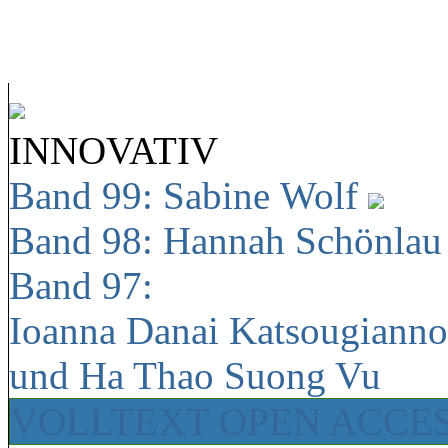
INNOVATIV
Band 99: Sabine Wolf
Band 98: Hannah Schönla
Band 97:
Ioanna Danai Katsougiann
und Ha Thao Suong Vu
VOLLTEXT OPEN ACCE