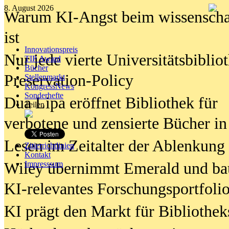
8. August 2026
Warum KI-Angst beim wissenschaft
ist
Innovationspreis
Nur jede vierte Universitätsbibliot
TIP Award
Bücher
Preservation-Policy
Stellenmarkt
KongressNews
Sonderhefte
Dua Lipa eröffnet Bibliothek für
Teilen
verbotene und zensierte Bücher in
Lesen im Zeitalter der Ablenkung
Zitierrichtlinien
Kontakt
Wiley übernimmt Emerald und ba
Impresssum
KI-relevantes Forschungsportfolio
KI prägt den Markt für Bibliothe