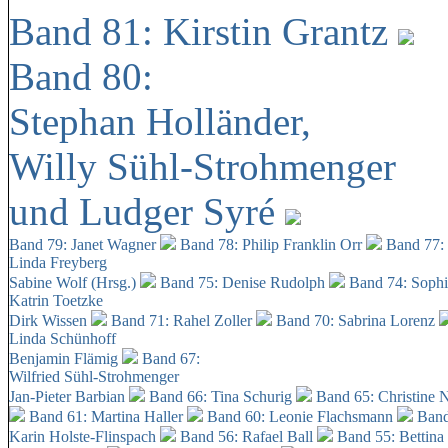
Band 81: Kirstin Grantz
Band 80:
Stephan Holländer,
Willy Sühl-Strohmenger
und Ludger Syré
Band 79: Janet Wagner
Band 78: Philip Franklin Orr
Band 77:
Linda Freyberg
Sabine Wolf (Hrsg.)
Band 75: Denise Rudolph
Band 74: Soph
Katrin Toetzke
Dirk Wissen
Band 71: Rahel Zoller
Band 70: Sabrina Lorenz
Linda Schünhoff
Benjamin Flämig
Band 67:
Wilfried Sühl-Strohmenger
Jan-Pieter Barbian
Band 66: Tina Schurig
Band 65: Christine 
Band 61: Martina Haller
Band 60:
Leonie Flachsmann
Band
Karin Holste-Flinspach
Band 56: Rafael Ball
Band 55: Bettina