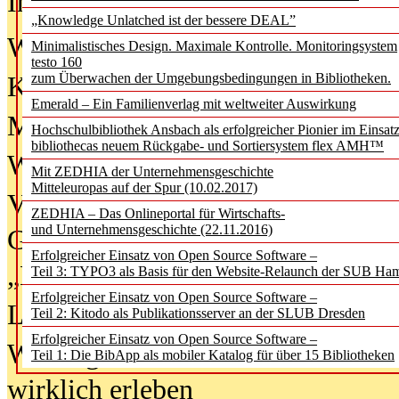
In der Ausgabe
06/2026
(August 20
„Knowledge Unlatched ist der bessere DEAL”
Was Hochschul­bibliotheken von i
Minimalistisches Design. Maximale Kontrolle. Monitoringsystem
testo 160
zum Überwachen der Umgebungsbedingungen in Bibliotheken.
Kinder in der digitalen Welt
Emerald – Ein Familienverlag mit weltweiter Auswirkung
Metadaten als Infrastruktur
Hochschulbibliothek Ansbach als erfolgreicher Pionier im Einsat
bibliothecas neuem Rückgabe- und Sortiersystem flex AMH™
Wenn Bots katalogisieren
Mit ZEDHIA der Unternehmensgeschichte
Mitteleuropas auf der Spur (10.02.2017)
Von Abschlusskleidern bis
ZEDHIA – Das Onlineportal für Wirtschafts-
und Unternehmensgeschichte (22.11.2016)
Geisterjagd-Ausrüstung in der
Erfolgreicher Einsatz von Open Source Software –
„Library of Things“ unterwegs
Teil 3: TYPO3 als Basis für den Website-Relaunch der SUB Ha
Erfolgreicher Einsatz von Open Source Software –
Lesen als Infrastrukturaufgabe
Teil 2: Kitodo als Publikationsserver an der SLUB Dresden
Erfolgreicher Einsatz von Open Source Software –
Wie Jugendliche Social Media
Teil 1: Die BibApp als mobiler Katalog für über 15 Bibliotheken
wirklich erleben