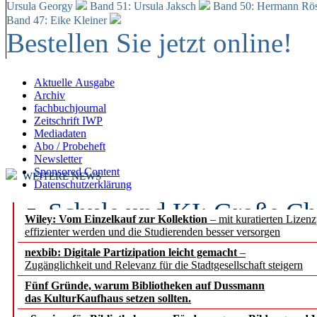
Ursula Georgy
Band 51: Ursula Jaksch
Band 50:
Hermann Rös
Band 47: Eike Kleiner
Bestellen Sie jetzt online!
Aktuelle Ausgabe
Archiv
fachbuchjournal
Zeitschrift IWP
Mediadaten
Abo / Probeheft
Newsletter
Sponsored Content
WEITERE NEWS
Datenschutzerklärung
Schule und KI: Große Ch
Wiley: Vom Einzelkauf zur Kollektion
– mit kuratierten Lizen
effizienter werden und die Studierenden besser versorgen
Voraussetzungen
nexbib: Digitale Partizipation leicht gemacht
–
Zugänglichkeit und Relevanz für die Stadtgesellschaft steigern
Erfolgreiches erstes Hal
Fünf Gründe, warum Bibliotheken auf Dussmann
Segment Research – Ausb
das KulturKaufhaus setzen sollten.