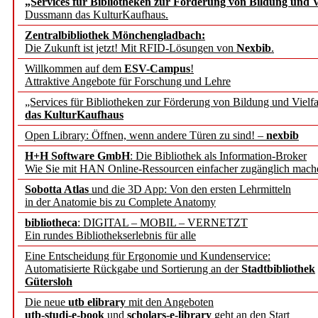
„Services für Bibliotheken zur Förderung von Bildung und Vi
angepasst
Dussmann das KulturKaufhaus.
Zentralbibliothek Mönchengladbach:
Wissenschaftskommunikati
Die Zukunft ist jetzt! Mit RFID-Lösungen von
Nexbib
.
Willkommen auf dem
ESV-Campus
!
konstruktiv!
Attraktive Angebote für Forschung und Lehre
„Services für Bibliotheken zur Förderung von Bildung und Vielfa
Mohr Siebeck übernimmt
das KulturKaufhaus
Open Library: Öffnen, wenn andere Türen zu sind! –
nexbib
und die Zeitschrift für 
H+H Software GmbH
: Die Bibliothek als Information-Broker
Wie Sie mit HAN Online-Ressourcen einfacher zugänglich mach
Francke Attempto
Sobotta Atlas
und die 3D App: Von den ersten Lehrmitteln
in der Anatomie bis zu Complete Anatomy
EBSCO Information Servic
bibliotheca
: DIGITAL – MOBIL – VERNETZT
Recherchefunktionen in
Ein rundes Bibliothekserlebnis für alle
Eine Entscheidung für Ergonomie und Kundenservice:
Automatisierte Rückgabe und Sortierung an der
Stadtbibliothek
Sorbisches Institut neu 
Gütersloh
Geschichte und kulturell
Die neue
utb elibrary
mit den Angeboten
utb-studi-e-book
und
scholars-e-library
geht an den Start