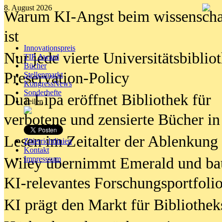
8. August 2026
Warum KI-Angst beim wissenschaft
ist
Innovationspreis
Nur jede vierte Universitätsbibliot
TIP Award
Bücher
Preservation-Policy
Stellenmarkt
KongressNews
Sonderhefte
Dua Lipa eröffnet Bibliothek für
Teilen
verbotene und zensierte Bücher in
Lesen im Zeitalter der Ablenkung
Zitierrichtlinien
Kontakt
Wiley übernimmt Emerald und ba
Impresssum
KI-relevantes Forschungsportfolio
KI prägt den Markt für Bibliothe