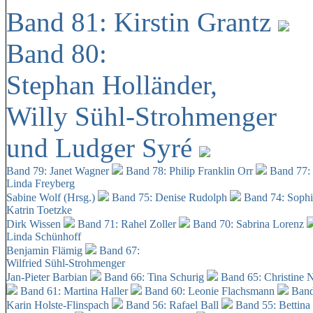
Band 81: Kirstin Grantz
Band 80:
Stephan Holländer,
Willy Sühl-Strohmenger
und Ludger Syré
Band 79: Janet Wagner
Band 78: Philip Franklin Orr
Band 77:
Linda Freyberg
Sabine Wolf (Hrsg.)
Band 75: Denise Rudolph
Band 74: Soph
Katrin Toetzke
Dirk Wissen
Band 71: Rahel Zoller
Band 70: Sabrina Lorenz
Linda Schünhoff
Benjamin Flämig
Band 67:
Wilfried Sühl-Strohmenger
Jan-Pieter Barbian
Band 66: Tina Schurig
Band 65: Christine 
Band 61: Martina Haller
Band 60:
Leonie Flachsmann
Band
Karin Holste-Flinspach
Band 56: Rafael Ball
Band 55: Bettina