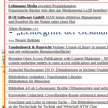
Lehmanns Media
erweitert Produktkatalog:
Künstliche Intelligenz a
Französische Bücher jetzt über das Medienportal Le2B bestellen!
besser zu verstehen
H+H Software GmbH
: HAN bringt effektives Management
und Komfort für die Nutzer unter einen Hut
„Leitbegriffe der Gesund
Ältere Beiträge »»»
des BIÖG erscheinen Ope
««« Neuere Beiträge
Vandenhoeck & Ruprecht
Verlage: Unsere eLibrary in neuem 
und mit verbesserter Benutzeroberfläche!
Aktuelles aus
Boosting Open Access Publications with Content Marketing – 
L
content marketing matters to open access publications and publish
ibrary
Zeutschel Buchscanner OS Q: Digitalisierung in höchster Qualitä
Essentials
Bibliotheken verändern | Transforming Libraries
Bibliotheken für Menschen
Bibliothek 4.0 als Lebensraum: flexible Öffnungszeiten sind gefra
Knowledge Unlatched: Crowdfunding-Runde erfolgreich abgesc
Forschung und Lehre in eigener Sache – Die Bibliothekwissensc
an der Hochschule für Technik und Wirtschaft HTW Chur