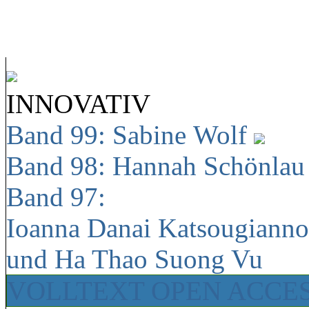
INNOVATIV
Band 99: Sabine Wolf
Band 98: Hannah Schönla
Band 97:
Ioanna Danai Katsougiann
und Ha Thao Suong Vu
VOLLTEXT OPEN ACCE