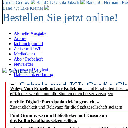
Ursula Georgy
Band 51: Ursula Jaksch
Band 50:
Hermann Rös
Band 47: Eike Kleiner
Bestellen Sie jetzt online!
Aktuelle Ausgabe
Archiv
fachbuchjournal
Zeitschrift IWP
Mediadaten
Abo / Probeheft
Newsletter
Sponsored Content
WEITERE NEWS
Datenschutzerklärung
Schule und KI: Große Ch
Wiley: Vom Einzelkauf zur Kollektion
– mit kuratierten Lizen
effizienter werden und die Studierenden besser versorgen
Voraussetzungen
nexbib: Digitale Partizipation leicht gemacht
–
Zugänglichkeit und Relevanz für die Stadtgesellschaft steigern
Erfolgreiches erstes Hal
Fünf Gründe, warum Bibliotheken auf Dussmann
Segment Research – Ausb
das KulturKaufhaus setzen sollten.