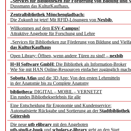
„Services für Bibliotheken zur Förderung von Bildung und Vi
angepasst
Dussmann das KulturKaufhaus.
Zentralbibliothek Mönchengladbach:
Wissenschaftskommunikati
Die Zukunft ist jetzt! Mit RFID-Lösungen von
Nexbib
.
Willkommen auf dem
ESV-Campus
!
konstruktiv!
Attraktive Angebote für Forschung und Lehre
„Services für Bibliotheken zur Förderung von Bildung und Vielfa
Mohr Siebeck übernimmt
das KulturKaufhaus
Open Library: Öffnen, wenn andere Türen zu sind! –
nexbib
und die Zeitschrift für 
H+H Software GmbH
: Die Bibliothek als Information-Broker
Wie Sie mit HAN Online-Ressourcen einfacher zugänglich mach
Francke Attempto
Sobotta Atlas
und die 3D App: Von den ersten Lehrmitteln
in der Anatomie bis zu Complete Anatomy
EBSCO Information Servic
bibliotheca
: DIGITAL – MOBIL – VERNETZT
Recherchefunktionen in
Ein rundes Bibliothekserlebnis für alle
Eine Entscheidung für Ergonomie und Kundenservice:
Automatisierte Rückgabe und Sortierung an der
Stadtbibliothek
Sorbisches Institut neu 
Gütersloh
Geschichte und kulturell
Die neue
utb elibrary
mit den Angeboten
utb-studi-e-book
und
scholars-e-library
geht an den Start