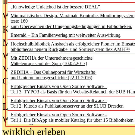
In der Ausgabe
06/2026
(August 20
„Knowledge Unlatched ist der bessere DEAL”
Was Hochschul­bibliotheken von i
Minimalistisches Design. Maximale Kontrolle. Monitoringsystem
testo 160
zum Überwachen der Umgebungsbedingungen in Bibliotheken.
Kinder in der digitalen Welt
Emerald – Ein Familienverlag mit weltweiter Auswirkung
Metadaten als Infrastruktur
Hochschulbibliothek Ansbach als erfolgreicher Pionier im Einsat
bibliothecas neuem Rückgabe- und Sortiersystem flex AMH™
Wenn Bots katalogisieren
Mit ZEDHIA der Unternehmensgeschichte
Mitteleuropas auf der Spur (10.02.2017)
Von Abschlusskleidern bis
ZEDHIA – Das Onlineportal für Wirtschafts-
und Unternehmensgeschichte (22.11.2016)
Geisterjagd-Ausrüstung in der
Erfolgreicher Einsatz von Open Source Software –
„Library of Things“ unterwegs
Teil 3: TYPO3 als Basis für den Website-Relaunch der SUB Ha
Erfolgreicher Einsatz von Open Source Software –
Lesen als Infrastrukturaufgabe
Teil 2: Kitodo als Publikationsserver an der SLUB Dresden
Erfolgreicher Einsatz von Open Source Software –
Wie Jugendliche Social Media
Teil 1: Die BibApp als mobiler Katalog für über 15 Bibliotheken
wirklich erleben