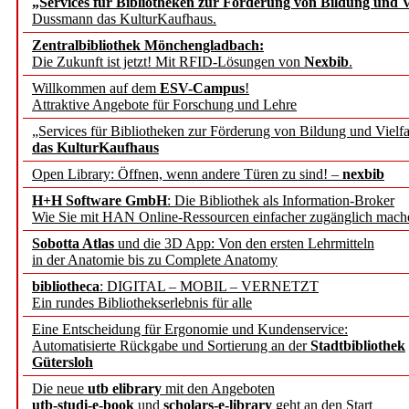
„Services für Bibliotheken zur Förderung von Bildung und Vi
angepasst
Dussmann das KulturKaufhaus.
Zentralbibliothek Mönchengladbach:
Wissenschaftskommunikati
Die Zukunft ist jetzt! Mit RFID-Lösungen von
Nexbib
.
Willkommen auf dem
ESV-Campus
!
konstruktiv!
Attraktive Angebote für Forschung und Lehre
„Services für Bibliotheken zur Förderung von Bildung und Vielfa
Mohr Siebeck übernimmt
das KulturKaufhaus
Open Library: Öffnen, wenn andere Türen zu sind! –
nexbib
und die Zeitschrift für 
H+H Software GmbH
: Die Bibliothek als Information-Broker
Wie Sie mit HAN Online-Ressourcen einfacher zugänglich mach
Francke Attempto
Sobotta Atlas
und die 3D App: Von den ersten Lehrmitteln
in der Anatomie bis zu Complete Anatomy
EBSCO Information Servic
bibliotheca
: DIGITAL – MOBIL – VERNETZT
Recherchefunktionen in
Ein rundes Bibliothekserlebnis für alle
Eine Entscheidung für Ergonomie und Kundenservice:
Automatisierte Rückgabe und Sortierung an der
Stadtbibliothek
Sorbisches Institut neu 
Gütersloh
Geschichte und kulturell
Die neue
utb elibrary
mit den Angeboten
utb-studi-e-book
und
scholars-e-library
geht an den Start