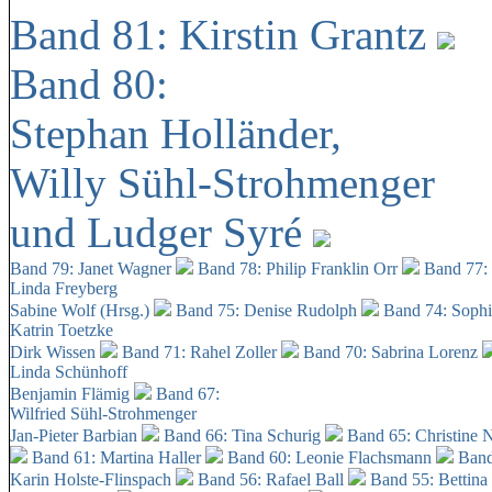
Band 81: Kirstin Grantz
Band 80:
Stephan Holländer,
Willy Sühl-Strohmenger
und Ludger Syré
Band 79: Janet Wagner
Band 78: Philip Franklin Orr
Band 77:
Linda Freyberg
Sabine Wolf (Hrsg.)
Band 75: Denise Rudolph
Band 74: Soph
Katrin Toetzke
Dirk Wissen
Band 71: Rahel Zoller
Band 70: Sabrina Lorenz
Linda Schünhoff
Benjamin Flämig
Band 67:
Wilfried Sühl-Strohmenger
Jan-Pieter Barbian
Band 66: Tina Schurig
Band 65: Christine 
Band 61: Martina Haller
Band 60:
Leonie Flachsmann
Band
Karin Holste-Flinspach
Band 56: Rafael Ball
Band 55: Bettina