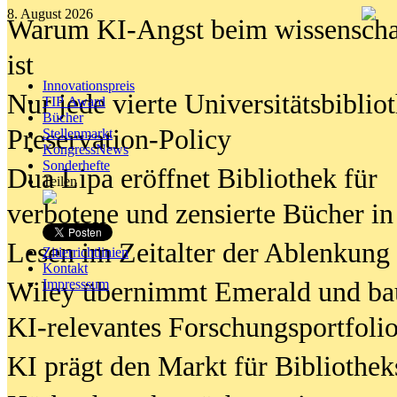
8. August 2026
Warum KI-Angst beim wissenschaft
ist
Innovationspreis
Nur jede vierte Universitätsbibliot
TIP Award
Bücher
Preservation-Policy
Stellenmarkt
KongressNews
Sonderhefte
Dua Lipa eröffnet Bibliothek für
Teilen
verbotene und zensierte Bücher in
Lesen im Zeitalter der Ablenkung
Zitierrichtlinien
Kontakt
Wiley übernimmt Emerald und ba
Impresssum
KI-relevantes Forschungsportfolio
KI prägt den Markt für Bibliothe