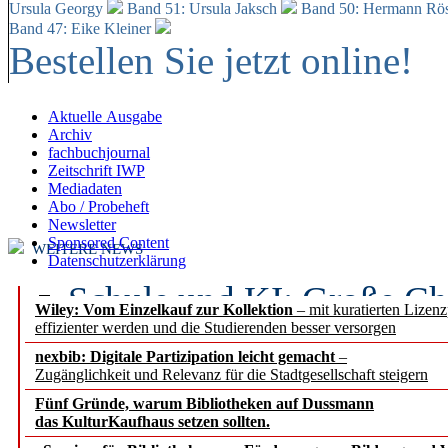
Ursula Georgy
Band 51: Ursula Jaksch
Band 50:
Hermann Rös
Band 47: Eike Kleiner
Bestellen Sie jetzt online!
Aktuelle Ausgabe
Archiv
fachbuchjournal
Zeitschrift IWP
Mediadaten
Abo / Probeheft
Newsletter
Sponsored Content
WEITERE NEWS
Datenschutzerklärung
Schule und KI: Große Ch
Wiley: Vom Einzelkauf zur Kollektion
– mit kuratierten Lizen
effizienter werden und die Studierenden besser versorgen
Voraussetzungen
nexbib: Digitale Partizipation leicht gemacht
–
Zugänglichkeit und Relevanz für die Stadtgesellschaft steigern
Erfolgreiches erstes Hal
Fünf Gründe, warum Bibliotheken auf Dussmann
Segment Research – Ausb
das KulturKaufhaus setzen sollten.