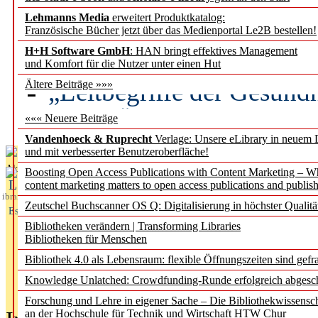
Lehmanns Media
erweitert Produktkatalog:
Künstliche Intelligenz a
Französische Bücher jetzt über das Medienportal Le2B bestellen!
besser zu verstehen
H+H Software GmbH
: HAN bringt effektives Management
und Komfort für die Nutzer unter einen Hut
„Leitbegriffe der Gesund
Ältere Beiträge »»»
des BIÖG erscheinen Ope
««« Neuere Beiträge
Vandenhoeck & Ruprecht
Verlage: Unsere eLibrary in neuem 
und mit verbesserter Benutzeroberfläche!
Aktuelles aus
Boosting Open Access Publications with Content Marketing – 
L
content marketing matters to open access publications and publish
ibrary
Zeutschel Buchscanner OS Q: Digitalisierung in höchster Qualitä
Essentials
Bibliotheken verändern | Transforming Libraries
Bibliotheken für Menschen
Bibliothek 4.0 als Lebensraum: flexible Öffnungszeiten sind gefra
Knowledge Unlatched: Crowdfunding-Runde erfolgreich abgesc
Forschung und Lehre in eigener Sache – Die Bibliothekwissensc
an der Hochschule für Technik und Wirtschaft HTW Chur