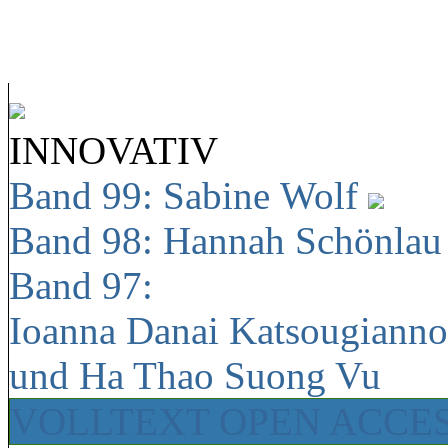
INNOVATIV
Band 99: Sabine Wolf
Band 98: Hannah Schönla
Band 97:
Ioanna Danai Katsougiann
und Ha Thao Suong Vu
VOLLTEXT OPEN ACCE