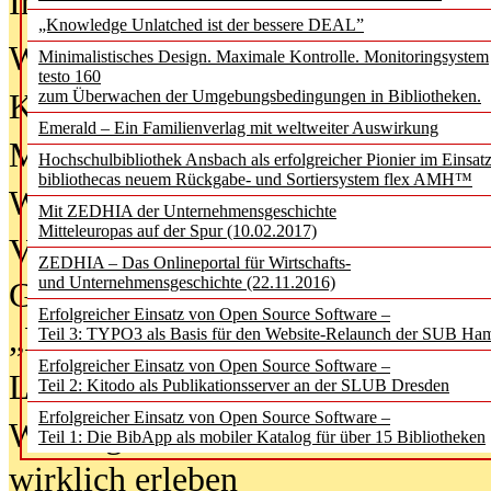
In der Ausgabe
06/2026
(August 20
„Knowledge Unlatched ist der bessere DEAL”
Was Hochschul­bibliotheken von i
Minimalistisches Design. Maximale Kontrolle. Monitoringsystem
testo 160
zum Überwachen der Umgebungsbedingungen in Bibliotheken.
Kinder in der digitalen Welt
Emerald – Ein Familienverlag mit weltweiter Auswirkung
Metadaten als Infrastruktur
Hochschulbibliothek Ansbach als erfolgreicher Pionier im Einsat
bibliothecas neuem Rückgabe- und Sortiersystem flex AMH™
Wenn Bots katalogisieren
Mit ZEDHIA der Unternehmensgeschichte
Mitteleuropas auf der Spur (10.02.2017)
Von Abschlusskleidern bis
ZEDHIA – Das Onlineportal für Wirtschafts-
und Unternehmensgeschichte (22.11.2016)
Geisterjagd-Ausrüstung in der
Erfolgreicher Einsatz von Open Source Software –
„Library of Things“ unterwegs
Teil 3: TYPO3 als Basis für den Website-Relaunch der SUB Ha
Erfolgreicher Einsatz von Open Source Software –
Lesen als Infrastrukturaufgabe
Teil 2: Kitodo als Publikationsserver an der SLUB Dresden
Erfolgreicher Einsatz von Open Source Software –
Wie Jugendliche Social Media
Teil 1: Die BibApp als mobiler Katalog für über 15 Bibliotheken
wirklich erleben