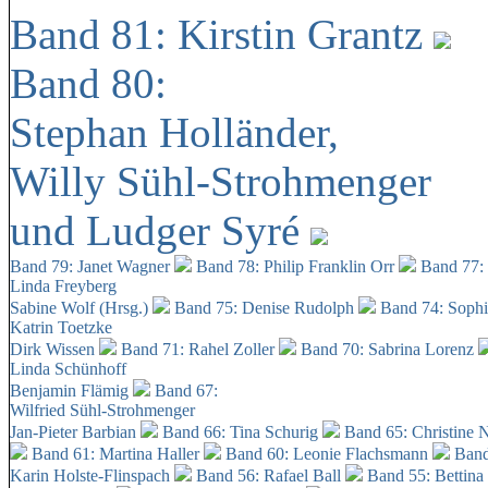
Band 81: Kirstin Grantz
Band 80:
Stephan Holländer,
Willy Sühl-Strohmenger
und Ludger Syré
Band 79: Janet Wagner
Band 78: Philip Franklin Orr
Band 77:
Linda Freyberg
Sabine Wolf (Hrsg.)
Band 75: Denise Rudolph
Band 74: Soph
Katrin Toetzke
Dirk Wissen
Band 71: Rahel Zoller
Band 70: Sabrina Lorenz
Linda Schünhoff
Benjamin Flämig
Band 67:
Wilfried Sühl-Strohmenger
Jan-Pieter Barbian
Band 66: Tina Schurig
Band 65: Christine 
Band 61: Martina Haller
Band 60:
Leonie Flachsmann
Band
Karin Holste-Flinspach
Band 56: Rafael Ball
Band 55: Bettina