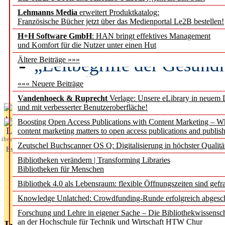
Lehmanns Media
erweitert Produktkatalog:
Künstliche Intelligenz a
Französische Bücher jetzt über das Medienportal Le2B bestellen!
besser zu verstehen
H+H Software GmbH
: HAN bringt effektives Management
und Komfort für die Nutzer unter einen Hut
„Leitbegriffe der Gesund
Ältere Beiträge »»»
des BIÖG erscheinen Ope
««« Neuere Beiträge
Vandenhoeck & Ruprecht
Verlage: Unsere eLibrary in neuem 
und mit verbesserter Benutzeroberfläche!
Aktuelles aus
Boosting Open Access Publications with Content Marketing – 
L
content marketing matters to open access publications and publish
ibrary
Zeutschel Buchscanner OS Q: Digitalisierung in höchster Qualitä
Essentials
Bibliotheken verändern | Transforming Libraries
Bibliotheken für Menschen
Bibliothek 4.0 als Lebensraum: flexible Öffnungszeiten sind gefra
Knowledge Unlatched: Crowdfunding-Runde erfolgreich abgesc
Forschung und Lehre in eigener Sache – Die Bibliothekwissensc
an der Hochschule für Technik und Wirtschaft HTW Chur