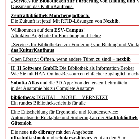
„Services für Bibliotheken zur Förderung von Bildung und Vi
angepasst
Dussmann das KulturKaufhaus.
Zentralbibliothek Mönchengladbach:
Wissenschaftskommunikati
Die Zukunft ist jetzt! Mit RFID-Lösungen von
Nexbib
.
Willkommen auf dem
ESV-Campus
!
konstruktiv!
Attraktive Angebote für Forschung und Lehre
„Services für Bibliotheken zur Förderung von Bildung und Vielfa
Mohr Siebeck übernimmt
das KulturKaufhaus
Open Library: Öffnen, wenn andere Türen zu sind! –
nexbib
und die Zeitschrift für 
H+H Software GmbH
: Die Bibliothek als Information-Broker
Wie Sie mit HAN Online-Ressourcen einfacher zugänglich mach
Francke Attempto
Sobotta Atlas
und die 3D App: Von den ersten Lehrmitteln
in der Anatomie bis zu Complete Anatomy
EBSCO Information Servic
bibliotheca
: DIGITAL – MOBIL – VERNETZT
Recherchefunktionen in
Ein rundes Bibliothekserlebnis für alle
Eine Entscheidung für Ergonomie und Kundenservice:
Automatisierte Rückgabe und Sortierung an der
Stadtbibliothek
Sorbisches Institut neu 
Gütersloh
Geschichte und kulturell
Die neue
utb elibrary
mit den Angeboten
utb-studi-e-book
und
scholars-e-library
geht an den Start