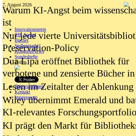
7. August 2026
Warum KI-Angst beim wissenschaft
ist
Innovationspreis
Nur jede vierte Universitätsbibliot
TIP Award
Bücher
Preservation-Policy
Stellenmarkt
KongressNews
Sonderhefte
Dua Lipa eröffnet Bibliothek für
Teilen
verbotene und zensierte Bücher in
Lesen im Zeitalter der Ablenkung
Zitierrichtlinien
Kontakt
Wiley übernimmt Emerald und ba
Impresssum
KI-relevantes Forschungsportfolio
KI prägt den Markt für Bibliothe