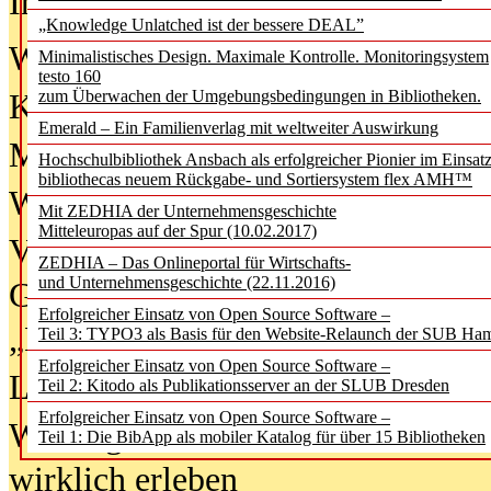
In der Ausgabe
06/2026
(August 20
„Knowledge Unlatched ist der bessere DEAL”
Was Hochschul­bibliotheken von i
Minimalistisches Design. Maximale Kontrolle. Monitoringsystem
testo 160
zum Überwachen der Umgebungsbedingungen in Bibliotheken.
Kinder in der digitalen Welt
Emerald – Ein Familienverlag mit weltweiter Auswirkung
Metadaten als Infrastruktur
Hochschulbibliothek Ansbach als erfolgreicher Pionier im Einsat
bibliothecas neuem Rückgabe- und Sortiersystem flex AMH™
Wenn Bots katalogisieren
Mit ZEDHIA der Unternehmensgeschichte
Mitteleuropas auf der Spur (10.02.2017)
Von Abschlusskleidern bis
ZEDHIA – Das Onlineportal für Wirtschafts-
und Unternehmensgeschichte (22.11.2016)
Geisterjagd-Ausrüstung in der
Erfolgreicher Einsatz von Open Source Software –
„Library of Things“ unterwegs
Teil 3: TYPO3 als Basis für den Website-Relaunch der SUB Ha
Erfolgreicher Einsatz von Open Source Software –
Lesen als Infrastrukturaufgabe
Teil 2: Kitodo als Publikationsserver an der SLUB Dresden
Erfolgreicher Einsatz von Open Source Software –
Wie Jugendliche Social Media
Teil 1: Die BibApp als mobiler Katalog für über 15 Bibliotheken
wirklich erleben