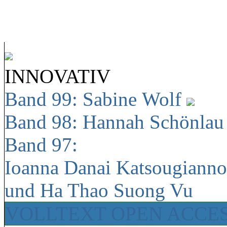
INNOVATIV
Band 99: Sabine Wolf
Band 98: Hannah Schönla
Band 97:
Ioanna Danai Katsougiann
und Ha Thao Suong Vu
VOLLTEXT OPEN ACCE