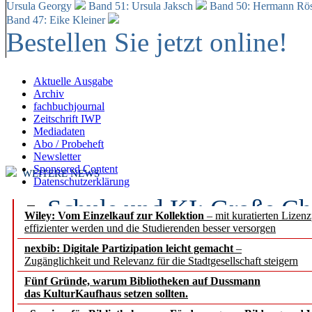
Ursula Georgy
Band 51: Ursula Jaksch
Band 50:
Hermann Rös
Band 47: Eike Kleiner
Bestellen Sie jetzt online!
Aktuelle Ausgabe
Archiv
fachbuchjournal
Zeitschrift IWP
Mediadaten
Abo / Probeheft
Newsletter
Sponsored Content
WEITERE NEWS
Datenschutzerklärung
Schule und KI: Große Ch
Wiley: Vom Einzelkauf zur Kollektion
– mit kuratierten Lizen
effizienter werden und die Studierenden besser versorgen
Voraussetzungen
nexbib: Digitale Partizipation leicht gemacht
–
Zugänglichkeit und Relevanz für die Stadtgesellschaft steigern
Erfolgreiches erstes Hal
Fünf Gründe, warum Bibliotheken auf Dussmann
Segment Research – Ausb
das KulturKaufhaus setzen sollten.