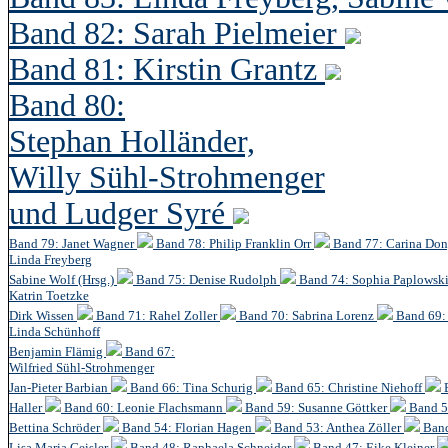
Band 82: Sarah Pielmeier
Band 81: Kirstin Grantz
Band 80:
Stephan Holländer,
Willy Sühl-Strohmenger
und Ludger Syré
Band 79: Janet Wagner
Band 78: Philip Franklin Orr
Band 77: Carina Do
Linda Freyberg
Sabine Wolf (Hrsg.)
Band 75: Denise Rudolph
Band 74: Sophia Paplowsk
Katrin Toetzke
Dirk Wissen
Band 71: Rahel Zoller
Band 70: Sabrina Lorenz
Band 69: 
Linda Schünhoff
Benjamin Flämig
Band 67:
Wilfried Sühl-Strohmenger
Jan-Pieter Barbian
Band 66: Tina Schurig
Band 65: Christine Niehoff
Haller
Band 60:
Leonie Flachsmann
Band 59: Susanne Göttker
Band 5
Bettina Schröder
Band 54: Florian Hagen
Band 53: Anthea Zöller
Band
Lisa Maria Geisler
Band 48:
Raphaela Schneider
Band 47: Eike Kleiner