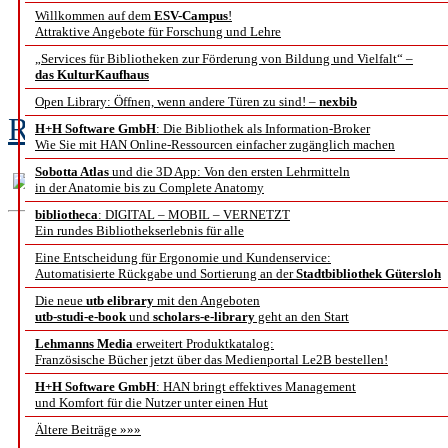
Willkommen auf dem
ESV-Campus
!
Metadatengestütztes 
Attraktive Angebote für Forschung und Lehre
„Services für Bibliotheken zur Förderung von Bildung und Vielfalt“ –
Erschließung von M
das KulturKaufhaus
Open Library: Öffnen, wenn andere Türen zu sind! –
nexbib
Roman Holzhause, Heidi Krömker
H+H Software GmbH
: Die Bibliothek als Information-Broker
Wie Sie mit HAN Online-Ressourcen einfacher zugänglich machen
Sobotta Atlas
und die 3D App: Von den ersten Lehrmitteln
in der Anatomie bis zu Complete Anatomy
bibliotheca
: DIGITAL – MOBIL – VERNETZT
Ein rundes Bibliothekserlebnis für alle
Klein
Eine Entscheidung für Ergonomie und Kundenservice:
Automatisierte Rückgabe und Sortierung an der
Stadtbibliothek Gütersloh
Die neue
utb elibrary
Einfache kooperativ
mit den Angeboten
utb-studi-e-book
und
scholars-e-library
geht an den Start
Lehmanns Media
erweitert Produktkatalog:
Bibl
Französische Bücher jetzt über das Medienportal Le2B bestellen!
H+H Software GmbH
: HAN bringt effektives Management
am Beispiel
und Komfort für die Nutzer unter einen Hut
Ältere Beiträge »»»