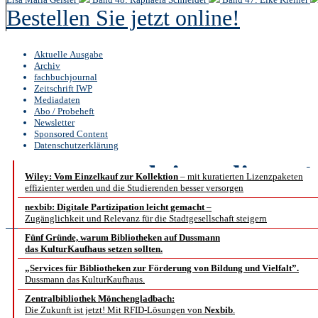
Bestellen Sie jetzt online!
Aktuelle Ausgabe
Archiv
fachbuchjournal
Zeitschrift IWP
Mediadaten
Abo / Probeheft
Newsletter
Sponsored Content
Datenschutzerklärung
b.i.t.
online
4 
Wiley: Vom Einzelkauf zur Kollektion
– mit kuratierten Lizenzpaketen
effizienter werden und die Studierenden besser versorgen
Abstract
nexbib: Digitale Partizipation leicht gemacht
–
Zugänglichkeit und Relevanz für die Stadtgesellschaft steigern
Fünf Gründe, warum Bibliotheken auf Dussmann
das KulturKaufhaus setzen sollten.
Vernetzung von aud
„Services für Bibliotheken zur Förderung von Bildung und Vielfalt”.
Dussmann das KulturKaufhaus.
Me
Zentralbibliothek Mönchengladbach:
Die Zukunft ist jetzt! Mit RFID-Lösungen von
Nexbib
.