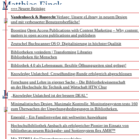
Matthias Finck
««« Neuere Beiträge
Vandenhoeck & Ruprecht
Verlage: Unsere eLibrary in neuem Design
und mit verbesserter Benutzeroberfläche!
Boosting Open Access Publications with Content Marketing – Why content
matters to open access publications and publishers
Fit 
Zeutschel Buchscanner OS Q: Digitalisierung in höchster Qualität
Bibliotheken verändern | Transforming Libraries
Bibliotheken für Menschen
das Schulungskonzept 
Bibliothek 4.0 als Lebensraum: flexible Öffnungszeiten sind gefragt!
der U
Knowledge Unlatched: Crowdfunding-Runde erfolgreich abgeschlossen
Forschung und Lehre in eigener Sache – Die Bibliothekwissenschaft
an der Hochschule für Technik und Wirtschaft HTW Chur
Jessica Kaiser und Annette Klein
„Knowledge Unlatched ist der bessere DEAL”
Minimalistisches Design. Maximale Kontrolle. Monitoringsystem testo 160
zum Überwachen der Umgebungsbedingungen in Bibliotheken.
Emerald – Ein Familienverlag mit weltweiter Auswirkung
Hochschulbibliothek Ansbach als erfolgreicher Pionier im Einsatz von
bibliothecas neuem Rückgabe- und Sortiersystem flex AMH™
Mit ZEDHIA der Unternehmensgeschichte