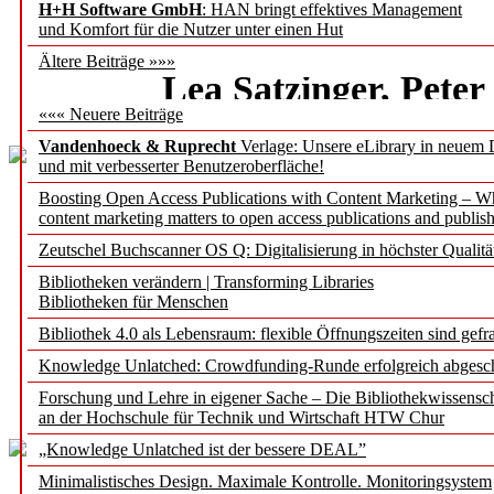
H+H Software GmbH
: HAN bringt effektives Management
Hochschu
und Komfort für die Nutzer unter einen Hut
Ältere Beiträge »»»
Lea Satzinger, Pete
««« Neuere Beiträge
Vandenhoeck & Ruprecht
Verlage: Unsere eLibrary in neuem 
und mit verbesserter Benutzeroberfläche!
Boosting Open Access Publications with Content Marketing – 
content marketing matters to open access publications and publish
Zeutschel Buchscanner OS Q: Digitalisierung in höchster Qualitä
ELB@HHU: elektr
Bibliotheken verändern | Transforming Libraries
Bibliotheken für Menschen
digitalisieren d
Bibliothek 4.0 als Lebensraum: flexible Öffnungszeiten sind gefra
Knowledge Unlatched: Crowdfunding-Runde erfolgreich abgesc
Nina Knipp
Forschung und Lehre in eigener Sache – Die Bibliothekwissensc
an der Hochschule für Technik und Wirtschaft HTW Chur
„Knowledge Unlatched ist der bessere DEAL”
Minimalistisches Design. Maximale Kontrolle. Monitoringsystem