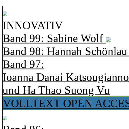
INNOVATIV
Band 99: Sabine Wolf
Band 98: Hannah Schönla
Band 97:
Ioanna Danai Katsougiann
und Ha Thao Suong Vu
VOLLTEXT OPEN ACCE