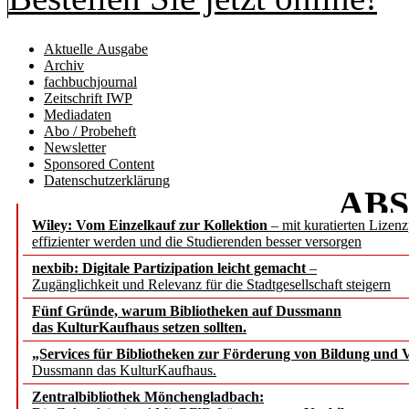
Aktuelle Ausgabe
Archiv
fachbuchjournal
Zeitschrift IWP
Mediadaten
Abo / Probeheft
Newsletter
Sponsored Content
Datenschutzerklärung
AB
Wiley: Vom Einzelkauf zur Kollektion
– mit kuratierten Lizen
b.i.t.
onl
effizienter werden und die Studierenden besser versorgen
nexbib: Digitale Partizipation leicht gemacht
–
Zugänglichkeit und Relevanz für die Stadtgesellschaft steigern
Fünf Gründe, warum Bibliotheken auf Dussmann
das KulturKaufhaus setzen sollten.
MDPI: Seriöser Verla
„Services für Bibliotheken zur Förderung von Bildung und Vi
Dussmann das KulturKaufhaus.
im wissenschaftlic
Zentralbibliothek Mönchengladbach: