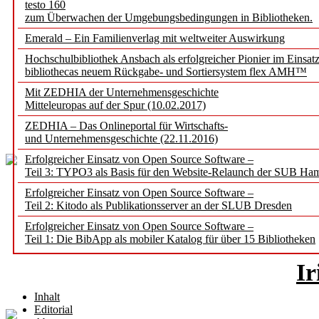
testo 160
zum Überwachen der Umgebungsbedingungen in Bibliotheken.
Wikidata-Pla
Emerald – Ein Familienverlag mit weltweiter Auswirkung
Hochschulbibliothek Ansbach als erfolgreicher Pionier im Einsat
für neue Formen fors
bibliothecas neuem Rückgabe- und Sortiersystem flex AMH™
Mit ZEDHIA der Unternehmensgeschichte
Mitteleuropas auf der Spur (10.02.2017)
Lisa Gr
ZEDHIA – Das Onlineportal für Wirtschafts-
und Unternehmensgeschichte (22.11.2016)
Erfolgreicher Einsatz von Open Source Software –
Teil 3: TYPO3 als Basis für den Website-Relaunch der SUB Ha
Erfolgreicher Einsatz von Open Source Software –
Teil 2: Kitodo als Publikationsserver an der SLUB Dresden
Metadata is a Lo
Erfolgreicher Einsatz von Open Source Software –
Teil 1: Die BibApp als mobiler Katalog für über 15 Bibliotheken
Ir
Inhalt
Editorial