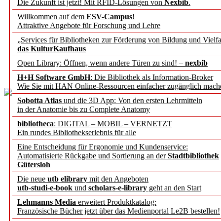
Die Zukunft ist jetzt! Mit RFID-Lösungen von
Nexbib
.
Ergebnisse einer Umf
Willkommen auf dem
ESV-Campus
!
Attraktive Angebote für Forschung und Lehre
Univer
„Services für Bibliotheken zur Förderung von Bildung und Vielfa
das KulturKaufhaus
Tobia
Open Library: Öffnen, wenn andere Türen zu sind! –
nexbib
H+H Software GmbH
: Die Bibliothek als Information-Broker
Wie Sie mit HAN Online-Ressourcen einfacher zugänglich mach
Sobotta Atlas
und die 3D App: Von den ersten Lehrmitteln
in der Anatomie bis zu Complete Anatomy
bibliotheca
: DIGITAL – MOBIL – VERNETZT
Ein rundes Bibliothekserlebnis für alle
Die Open-Access-T
Eine Entscheidung für Ergonomie und Kundenservice:
Automatisierte Rückgabe und Sortierung an der
Stadtbibliothek
ge
Gütersloh
Die neue
utb elibrary
mit den Angeboten
Zum Stand der Einführ
utb-studi-e-book
und
scholars-e-library
geht an den Start
Lehmanns Media
erweitert Produktkatalog:
im Kooperatio
Französische Bücher jetzt über das Medienportal Le2B bestellen!