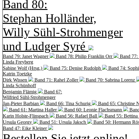
Band 80:
Stephan Holländer,
Willy Sühl-Strohmenger
und Ludger Syré
Band 79: Janet Wagner
Band 78: Philip Franklin Orr
Band 77:
Linda Freyberg
Sabine Wolf (Hrsg.)
Band 75: Denise Rudolph
Band 74: Soph
Katrin Toetzke
Dirk Wissen
Band 71: Rahel Zoller
Band 70: Sabrina Lorenz
Linda Schünhoff
Benjamin Flämig
Band 67:
Wilfried Sühl-Strohmenger
Jan-Pieter Barbian
Band 66: Tina Schurig
Band 65: Christine 
Band 61: Martina Haller
Band 60:
Leonie Flachsmann
Band
Karin Holste-Flinspach
Band 56: Rafael Ball
Band 55: Bettina
Ursula Georgy
Band 51: Ursula Jaksch
Band 50:
Hermann Rös
Band 47: Eike Kleiner
Bestellen Sie jetzt online!