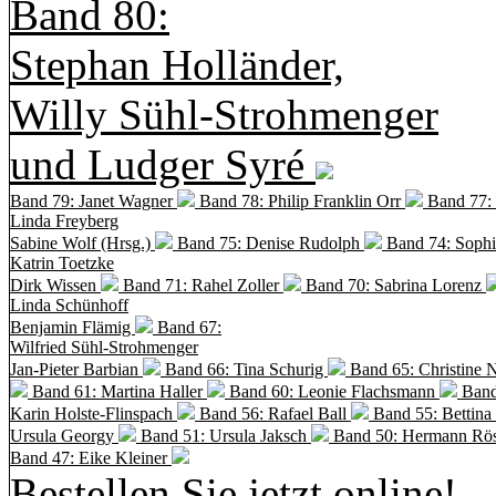
Band 80:
Stephan Holländer,
Willy Sühl-Strohmenger
und Ludger Syré
Band 79: Janet Wagner
Band 78: Philip Franklin Orr
Band 77:
Linda Freyberg
Sabine Wolf (Hrsg.)
Band 75: Denise Rudolph
Band 74: Soph
Katrin Toetzke
Dirk Wissen
Band 71: Rahel Zoller
Band 70: Sabrina Lorenz
Linda Schünhoff
Benjamin Flämig
Band 67:
Wilfried Sühl-Strohmenger
Jan-Pieter Barbian
Band 66: Tina Schurig
Band 65: Christine 
Band 61: Martina Haller
Band 60:
Leonie Flachsmann
Band
Karin Holste-Flinspach
Band 56: Rafael Ball
Band 55: Bettina
Ursula Georgy
Band 51: Ursula Jaksch
Band 50:
Hermann Rös
Band 47: Eike Kleiner
Bestellen Sie jetzt online!