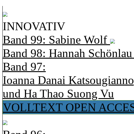
INNOVATIV
Band 99: Sabine Wolf
Band 98: Hannah Schönla
Band 97:
Ioanna Danai Katsougiann
und Ha Thao Suong Vu
VOLLTEXT OPEN ACCE