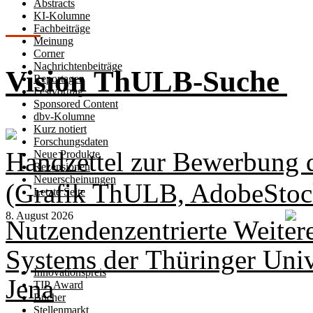
Abstracts
KI-Kolumne
Fachbeiträge
Meinung
Corner
Nachrichtenbeiträge
Vision ThULB-Suche
Reportagen
Festvortrag
Sponsored Content
dbv-Kolumne
Kurz notiert
Forschungsdaten
Handzettel zur Bewerbung 
Neue Produkte
Rezensionen
Neuerscheinungen
(Grafik ThULB, AdobeSto
Letzte Seite
8. August 2026
Nutzendenzentrierte Weiter
Systems der Thüringer Univ
Innovationspreis
Jena
TIP Award
Bücher
Stellenmarkt