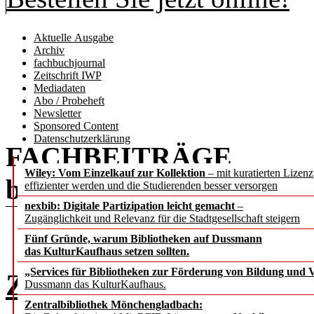
Aktuelle Ausgabe
Archiv
fachbuchjournal
Zeitschrift IWP
Mediadaten
Abo / Probeheft
Newsletter
Sponsored Content
Datenschutzerklärung
FACHBEITRÄGE
Wiley: Vom Einzelkauf zur Kollektion
– mit kuratierten Lizen
b.i.t.
online
3 / 2025
effizienter werden und die Studierenden besser versorgen
nexbib: Digitale Partizipation leicht gemacht
–
Zugänglichkeit und Relevanz für die Stadtgesellschaft steigern
Fünf Gründe, warum Bibliotheken auf Dussmann
das KulturKaufhaus setzen sollten.
„Services für Bibliotheken zur Förderung von Bildung und Vi
Zur wissenschaftlichen 
Dussmann das KulturKaufhaus.
Zentralbibliothek Mönchengladbach: