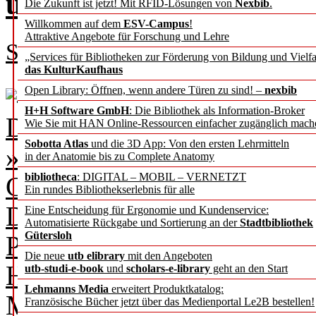
und Zuschreibung von 
Die Zukunft ist jetzt! Mit RFID-Lösungen von
Nexbib
.
Willkommen auf dem
ESV-Campus
!
Attraktive Angebote für Forschung und Lehre
Svenja Hagenhoff
„Services für Bibliotheken zur Förderung von Bildung und Vielfa
das KulturKaufhaus
Zirkulation wissenschaftli
Open Library: Öffnen, wenn andere Türen zu sind! –
nexbib
H+H Software GmbH
: Die Bibliothek als Information-Broker
Die DFG hat 2022 ein Posit
Wie Sie mit HAN Online-Ressourcen einfacher zugänglich mach
Sobotta Atlas
und die 3D App: Von den ersten Lehrmitteln
»Wissenschaftliches Publiz
in der Anatomie bis zu Complete Anatomy
bibliotheca
: DIGITAL – MOBIL – VERNETZT
Gestaltungsfeld der Wissens
Ein rundes Bibliothekserlebnis für alle
Darin stellt sie fest, dass d
Eine Entscheidung für Ergonomie und Kundenservice:
Automatisierte Rückgabe und Sortierung an der
Stadtbibliothek
Gütersloh
Publikationswesen seit län
Die neue
utb elibrary
mit den Angeboten
Herausforderungen gegenübe
utb-studi-e-book
und
scholars-e-library
geht an den Start
Lehmanns Media
erweitert Produktkatalog:
Märkten und in mehrfacher
Französische Bücher jetzt über das Medienportal Le2B bestellen!