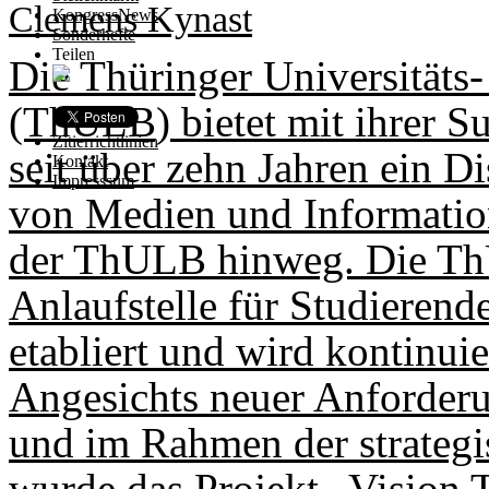
Clemens Kynast
KongressNews
Sonderhefte
Teilen
Die Thüringer Universitäts
(ThULB) bietet mit ihrer 
Zitierrichtlinien
seit über zehn Jahren ein 
Kontakt
Impresssum
von Medien und Informatio
der ThULB hinweg. Die ThU
Anlaufstelle für Studieren
etabliert und wird kontinuie
Angesichts neuer Anforderu
und im Rahmen der strate
wurde das Projekt „Vision