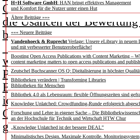
H+H Software GmbH
: HAN bringt effektives Management
Geschäftsgebaren von Großve
und Komfort für die Nutzer unter einen Hut
die Usancen der Bewertung 
Ältere Beiträge »»»
behandlungsbedürftig.
««« Neuere Beiträge
Vandenhoeck & Ruprecht
Verlage: Unsere eLibrary in neuem 
Was häufig vereinfacht zu 
und mit verbesserter Benutzeroberfläche!
Boosting Open Access Publications with Content Marketing – 
wird, ist bei genauerer Bet
content marketing matters to open access publications and publish
Problemlage: Wissenschaftli
Zeutschel Buchscanner OS Q: Digitalisierung in höchster Qualitä
Bibliotheken verändern | Transforming Libraries
Basis für Ressourcenallokati
Bibliotheken für Menschen
Bibliothek 4.0 als Lebensraum: flexible Öffnungszeiten sind gefra
identifiziert werden soll, s
Knowledge Unlatched: Crowdfunding-Runde erfolgreich abgesc
Grundlage verschiedener pu
Forschung und Lehre in eigener Sache – Die Bibliothekwissensc
an der Hochschule für Technik und Wirtschaft HTW Chur
gemessen.
„Knowledge Unlatched ist der bessere DEAL”
Zuschreibungen daran, was
Minimalistisches Design. Maximale Kontrolle. Monitoringsystem