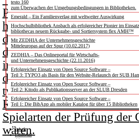
testo 160
zum Überwachen der Umgebungsbedingungen in Bibliotheken.
Publizieren sei, koppeln z
Emerald – Ein Familienverlag mit weltweiter Auswirkung
handlungsleitend bei Entsc
Hochschulbibliothek Ansbach als erfolgreicher Pionier im Einsat
bibliothecas neuem Rückgabe- und Sortiersystem flex AMH™
der Wahl der Publikationsfo
Mit ZEDHIA der Unternehmensgeschichte
Mitteleuropas auf der Spur (10.02.2017)
der Akzeptanz qualitätssiche
ZEDHIA – Das Onlineportal für Wirtschafts-
und Unternehmensgeschichte (22.11.2016)
im Abstrakten immer ein Pr
Erfolgreicher Einsatz von Open Source Software –
dieser Begriff im hochschul
Teil 3: TYPO3 als Basis für den Website-Relaunch der SUB Ha
Erfolgreicher Einsatz von Open Source Software –
typischerweise aber verengt
Teil 2: Kitodo als Publikationsserver an der SLUB Dresden
Erfolgreicher Einsatz von Open Source Software –
Review vor der Publikation
Teil 1: Die BibApp als mobiler Katalog für über 15 Bibliotheken
Spielarten der Prüfung der
wären.
Inhalt
Editorial