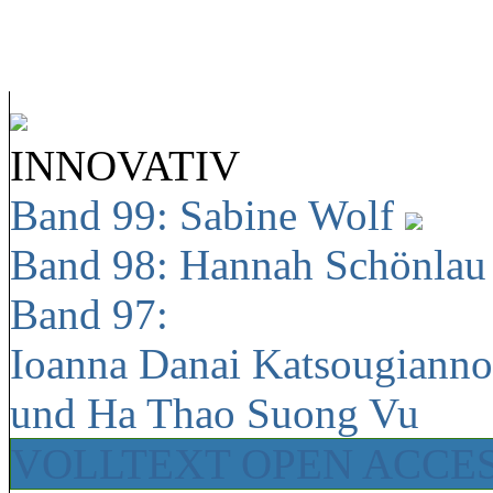
INNOVATIV
Band 99: Sabine Wolf
Band 98: Hannah Schönla
Band 97:
Ioanna Danai Katsougiann
und Ha Thao Suong Vu
VOLLTEXT OPEN ACCE