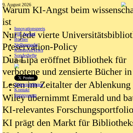
9. August 2026
Warum KI-Angst beim wissenschaft
ist
Innovationspreis
Nur jede vierte Universitätsbibliot
TIP Award
Bücher
Preservation-Policy
Stellenmarkt
KongressNews
Sonderhefte
Dua Lipa eröffnet Bibliothek für
Teilen
verbotene und zensierte Bücher in
Lesen im Zeitalter der Ablenkung
Zitierrichtlinien
Kontakt
Wiley übernimmt Emerald und ba
Impresssum
KI-relevantes Forschungsportfolio
KI prägt den Markt für Bibliothe