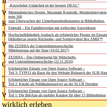
In der Ausgabe
06/2026
(August 20
„Knowledge Unlatched ist der bessere DEAL”
Was Hochschul­bibliotheken von i
Minimalistisches Design. Maximale Kontrolle. Monitoringsystem
testo 160
zum Überwachen der Umgebungsbedingungen in Bibliotheken.
Kinder in der digitalen Welt
Emerald – Ein Familienverlag mit weltweiter Auswirkung
Metadaten als Infrastruktur
Hochschulbibliothek Ansbach als erfolgreicher Pionier im Einsat
bibliothecas neuem Rückgabe- und Sortiersystem flex AMH™
Wenn Bots katalogisieren
Mit ZEDHIA der Unternehmensgeschichte
Mitteleuropas auf der Spur (10.02.2017)
Von Abschlusskleidern bis
ZEDHIA – Das Onlineportal für Wirtschafts-
und Unternehmensgeschichte (22.11.2016)
Geisterjagd-Ausrüstung in der
Erfolgreicher Einsatz von Open Source Software –
„Library of Things“ unterwegs
Teil 3: TYPO3 als Basis für den Website-Relaunch der SUB Ha
Erfolgreicher Einsatz von Open Source Software –
Lesen als Infrastrukturaufgabe
Teil 2: Kitodo als Publikationsserver an der SLUB Dresden
Erfolgreicher Einsatz von Open Source Software –
Wie Jugendliche Social Media
Teil 1: Die BibApp als mobiler Katalog für über 15 Bibliotheken
wirklich erleben