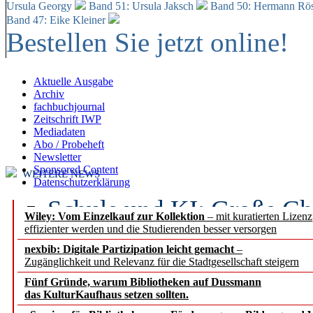
Ursula Georgy
Band 51: Ursula Jaksch
Band 50:
Hermann Rös
Band 47: Eike Kleiner
Bestellen Sie jetzt online!
Aktuelle Ausgabe
Archiv
fachbuchjournal
Zeitschrift IWP
Mediadaten
Abo / Probeheft
Newsletter
Sponsored Content
WEITERE NEWS
Datenschutzerklärung
Schule und KI: Große Ch
Wiley: Vom Einzelkauf zur Kollektion
– mit kuratierten Lizen
effizienter werden und die Studierenden besser versorgen
Voraussetzungen
nexbib: Digitale Partizipation leicht gemacht
–
Zugänglichkeit und Relevanz für die Stadtgesellschaft steigern
Erfolgreiches erstes Hal
Fünf Gründe, warum Bibliotheken auf Dussmann
Segment Research – Ausb
das KulturKaufhaus setzen sollten.