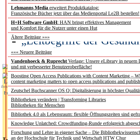
Lehmanns Media
erweitert Produktkatalog:
Künstliche Intelligenz a
Französische Bücher jetzt über das Medienportal Le2B bestellen!
besser zu verstehen
H+H Software GmbH
: HAN bringt effektives Management
und Komfort für die Nutzer unter einen Hut
„Leitbegriffe der Gesund
Ältere Beiträge »»»
des BIÖG erscheinen Ope
««« Neuere Beiträge
Vandenhoeck & Ruprecht
Verlage: Unsere eLibrary in neuem 
und mit verbesserter Benutzeroberfläche!
Aktuelles aus
Boosting Open Access Publications with Content Marketing – 
L
content marketing matters to open access publications and publish
ibrary
Zeutschel Buchscanner OS Q: Digitalisierung in höchster Qualitä
Essentials
Bibliotheken verändern | Transforming Libraries
Bibliotheken für Menschen
Bibliothek 4.0 als Lebensraum: flexible Öffnungszeiten sind gefra
Knowledge Unlatched: Crowdfunding-Runde erfolgreich abgesc
Forschung und Lehre in eigener Sache – Die Bibliothekwissensc
an der Hochschule für Technik und Wirtschaft HTW Chur