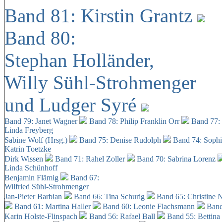
Band 81: Kirstin Grantz
Band 80:
Stephan Holländer,
Willy Sühl-Strohmenger
und Ludger Syré
Band 79: Janet Wagner
Band 78: Philip Franklin Orr
Band 77:
Linda Freyberg
Sabine Wolf (Hrsg.)
Band 75: Denise Rudolph
Band 74: Soph
Katrin Toetzke
Dirk Wissen
Band 71: Rahel Zoller
Band 70: Sabrina Lorenz
Linda Schünhoff
Benjamin Flämig
Band 67:
Wilfried Sühl-Strohmenger
Jan-Pieter Barbian
Band 66: Tina Schurig
Band 65: Christine 
Band 61: Martina Haller
Band 60:
Leonie Flachsmann
Band
Karin Holste-Flinspach
Band 56: Rafael Ball
Band 55: Bettina