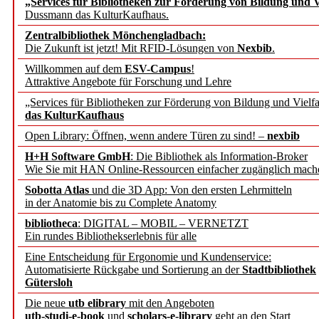
„Services für Bibliotheken zur Förderung von Bildung und Vi
angepasst
Dussmann das KulturKaufhaus.
Zentralbibliothek Mönchengladbach:
Wissenschaftskommunikati
Die Zukunft ist jetzt! Mit RFID-Lösungen von
Nexbib
.
Willkommen auf dem
ESV-Campus
!
konstruktiv!
Attraktive Angebote für Forschung und Lehre
„Services für Bibliotheken zur Förderung von Bildung und Vielfa
Mohr Siebeck übernimmt
das KulturKaufhaus
Open Library: Öffnen, wenn andere Türen zu sind! –
nexbib
und die Zeitschrift für 
H+H Software GmbH
: Die Bibliothek als Information-Broker
Wie Sie mit HAN Online-Ressourcen einfacher zugänglich mach
Francke Attempto
Sobotta Atlas
und die 3D App: Von den ersten Lehrmitteln
in der Anatomie bis zu Complete Anatomy
EBSCO Information Servic
bibliotheca
: DIGITAL – MOBIL – VERNETZT
Recherchefunktionen in
Ein rundes Bibliothekserlebnis für alle
Eine Entscheidung für Ergonomie und Kundenservice:
Automatisierte Rückgabe und Sortierung an der
Stadtbibliothek
Sorbisches Institut neu 
Gütersloh
Geschichte und kulturell
Die neue
utb elibrary
mit den Angeboten
utb-studi-e-book
und
scholars-e-library
geht an den Start