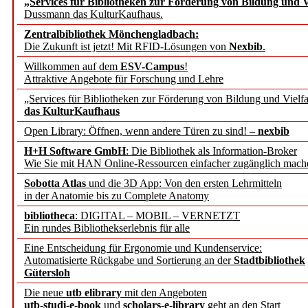
„Services für Bibliotheken zur Förderung von Bildung und Vi
angepasst
Dussmann das KulturKaufhaus.
Zentralbibliothek Mönchengladbach:
Wissenschaftskommunikati
Die Zukunft ist jetzt! Mit RFID-Lösungen von
Nexbib
.
Willkommen auf dem
ESV-Campus
!
konstruktiv!
Attraktive Angebote für Forschung und Lehre
„Services für Bibliotheken zur Förderung von Bildung und Vielfa
Mohr Siebeck übernimmt
das KulturKaufhaus
Open Library: Öffnen, wenn andere Türen zu sind! –
nexbib
und die Zeitschrift für 
H+H Software GmbH
: Die Bibliothek als Information-Broker
Wie Sie mit HAN Online-Ressourcen einfacher zugänglich mach
Francke Attempto
Sobotta Atlas
und die 3D App: Von den ersten Lehrmitteln
in der Anatomie bis zu Complete Anatomy
EBSCO Information Servic
bibliotheca
: DIGITAL – MOBIL – VERNETZT
Recherchefunktionen in
Ein rundes Bibliothekserlebnis für alle
Eine Entscheidung für Ergonomie und Kundenservice:
Automatisierte Rückgabe und Sortierung an der
Stadtbibliothek
Sorbisches Institut neu 
Gütersloh
Geschichte und kulturell
Die neue
utb elibrary
mit den Angeboten
utb-studi-e-book
und
scholars-e-library
geht an den Start