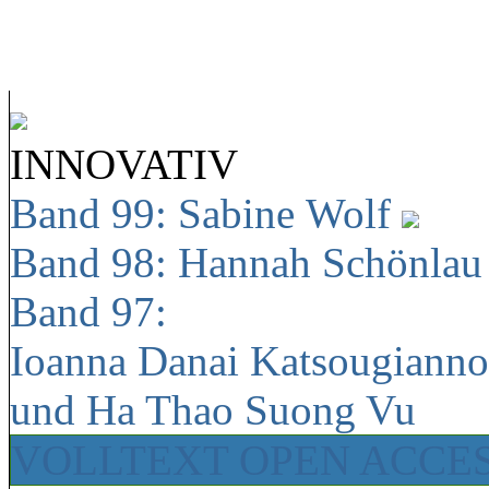
INNOVATIV
Band 99: Sabine Wolf
Band 98: Hannah Schönla
Band 97:
Ioanna Danai Katsougiann
und Ha Thao Suong Vu
VOLLTEXT OPEN ACCE