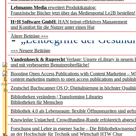
Lehmanns Media
erweitert Produktkatalog:
Künstliche Intelligenz a
Französische Bücher jetzt über das Medienportal Le2B bestellen!
besser zu verstehen
H+H Software GmbH
: HAN bringt effektives Management
und Komfort für die Nutzer unter einen Hut
„Leitbegriffe der Gesund
Ältere Beiträge »»»
des BIÖG erscheinen Ope
««« Neuere Beiträge
Vandenhoeck & Ruprecht
Verlage: Unsere eLibrary in neuem 
und mit verbesserter Benutzeroberfläche!
Aktuelles aus
Boosting Open Access Publications with Content Marketing – 
L
content marketing matters to open access publications and publish
ibrary
Zeutschel Buchscanner OS Q: Digitalisierung in höchster Qualitä
Essentials
Bibliotheken verändern | Transforming Libraries
Bibliotheken für Menschen
Bibliothek 4.0 als Lebensraum: flexible Öffnungszeiten sind gefra
Knowledge Unlatched: Crowdfunding-Runde erfolgreich abgesc
Forschung und Lehre in eigener Sache – Die Bibliothekwissensc
an der Hochschule für Technik und Wirtschaft HTW Chur