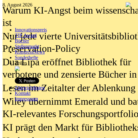
8. August 2026
Warum KI-Angst beim wissenschaft
ist
Innovationspreis
Nur jede vierte Universitätsbibliot
TIP Award
Bücher
Preservation-Policy
Stellenmarkt
KongressNews
Sonderhefte
Dua Lipa eröffnet Bibliothek für
Teilen
verbotene und zensierte Bücher in
Lesen im Zeitalter der Ablenkung
Zitierrichtlinien
Kontakt
Wiley übernimmt Emerald und ba
Impresssum
KI-relevantes Forschungsportfolio
KI prägt den Markt für Bibliothe