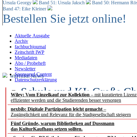
Ursula Georgy
Band 51: Ursula Jaksch
Band 50:
Hermann Rös
Band 47: Eike Kleiner
Bestellen Sie jetzt online!
Aktuelle Ausgabe
Archiv
fachbuchjournal
Zeitschrift IWP
Mediadaten
Abo / Probeheft
Newsletter
Sponsored Content
WEITERE NEWS
Datenschutzerklärung
Schule und KI: Große Ch
Wiley: Vom Einzelkauf zur Kollektion
– mit kuratierten Lizen
effizienter werden und die Studierenden besser versorgen
Voraussetzungen
nexbib: Digitale Partizipation leicht gemacht
–
Zugänglichkeit und Relevanz für die Stadtgesellschaft steigern
Erfolgreiches erstes Hal
Fünf Gründe, warum Bibliotheken auf Dussmann
Segment Research – Ausb
das KulturKaufhaus setzen sollten.