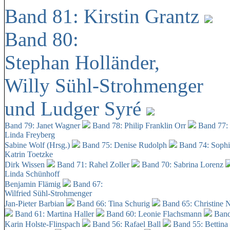
Band 81: Kirstin Grantz
Band 80:
Stephan Holländer,
Willy Sühl-Strohmenger
und Ludger Syré
Band 79: Janet Wagner
Band 78: Philip Franklin Orr
Band 77:
Linda Freyberg
Sabine Wolf (Hrsg.)
Band 75: Denise Rudolph
Band 74: Soph
Katrin Toetzke
Dirk Wissen
Band 71: Rahel Zoller
Band 70: Sabrina Lorenz
Linda Schünhoff
Benjamin Flämig
Band 67:
Wilfried Sühl-Strohmenger
Jan-Pieter Barbian
Band 66: Tina Schurig
Band 65: Christine 
Band 61: Martina Haller
Band 60:
Leonie Flachsmann
Band
Karin Holste-Flinspach
Band 56: Rafael Ball
Band 55: Bettina