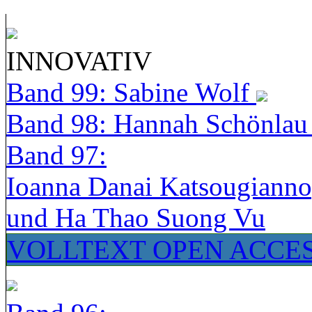
INNOVATIV
Band 99: Sabine Wolf
Band 98: Hannah Schönla
Band 97:
Ioanna Danai Katsougiann
und Ha Thao Suong Vu
VOLLTEXT OPEN ACCE