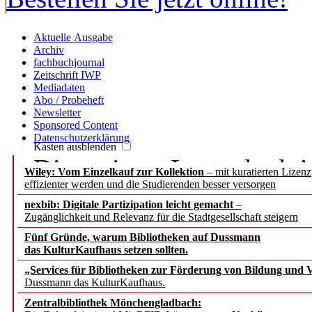
Aktuelle Ausgabe
Archiv
fachbuchjournal
Zeitschrift IWP
Mediadaten
Abo / Probeheft
Newsletter
Sponsored Content
Datenschutzerklärung
Kasten ausblenden
Die meisten Leser der b.i
Wiley: Vom Einzelkauf zur Kollektion
– mit kuratierten Lizen
effizienter werden und die Studierenden besser versorgen
Passwort, denn sie haben
nexbib: Digitale Partizipation leicht gemacht
–
Zugänglichkeit und Relevanz für die Stadtgesellschaft steigern
IP-Nummer.
Fünf Gründe, warum Bibliotheken auf Dussmann
das KulturKaufhaus setzen sollten.
Wenn Sie aber persönlich
„Services für Bibliotheken zur Förderung von Bildung und Vi
Dussmann das KulturKaufhaus.
Beiträge zugreifen, bitte
Zentralbibliothek Mönchengladbach: