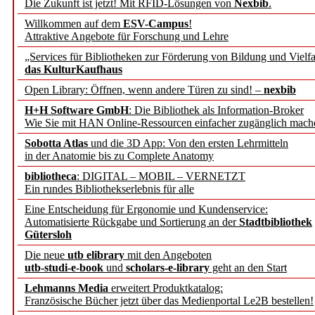
Die Zukunft ist jetzt! Mit RFID-Lösungen von
Nexbib
.
geschehen,
Willkommen auf dem
ESV-Campus
!
Attraktive Angebote für Forschung und Lehre
sich kurz
als Abonnent/in
„Services für Bibliotheken zur Förderung von Bildung und Vielfa
neues persönliches Passw
das KulturKaufhaus
Open Library: Öffnen, wenn andere Türen zu sind! –
nexbib
– Ihre b.i.t.online Abo-B
H+H Software GmbH
: Die Bibliothek als Information-Broker
Wie Sie mit HAN Online-Ressourcen einfacher zugänglich mach
Kasten ausblenden nur
Sobotta Atlas
und die 3D App: Von den ersten Lehrmitteln
mit Cookie-Erlaubnis!
in der Anatomie bis zu Complete Anatomy
OK
Abonnieren
|
Abo registrieren
|
Passwort vergessen?
Nein
bibliotheca
: DIGITAL – MOBIL – VERNETZT
Um den Kasten auszublenden wird eine Cookie
Sie können den
vollständ
?
Ein rundes Bibliothekserlebnis für alle
gesetzt,
die keine persönliche Informationen beinhaltet.
Eine Entscheidung für Ergonomie und Kundenservice:
Automatisierte Rückgabe und Sortierung an der
Stadtbibliothek
Gütersloh
Die neue
utb elibrary
mit den Angeboten
utb-studi-e-book
und
scholars-e-library
geht an den Start
Lehmanns Media
erweitert Produktkatalog:
Französische Bücher jetzt über das Medienportal Le2B bestellen!