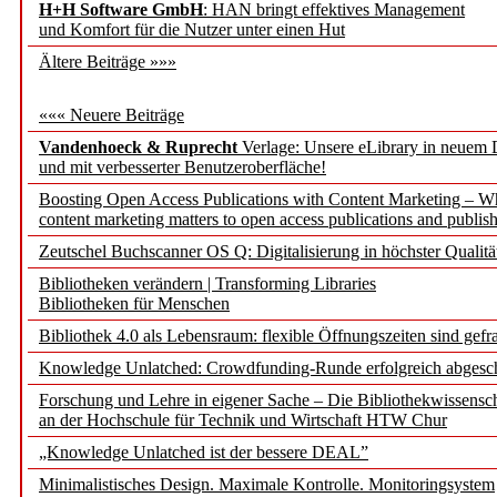
H+H Software GmbH
: HAN bringt effektives Management
und Komfort für die Nutzer unter einen Hut
Ältere Beiträge »»»
««« Neuere Beiträge
Vandenhoeck & Ruprecht
Verlage: Unsere eLibrary in neuem 
und mit verbesserter Benutzeroberfläche!
Boosting Open Access Publications with Content Marketing – 
content marketing matters to open access publications and publish
Zeutschel Buchscanner OS Q: Digitalisierung in höchster Qualitä
Bibliotheken verändern | Transforming Libraries
Bibliotheken für Menschen
Bibliothek 4.0 als Lebensraum: flexible Öffnungszeiten sind gefra
Knowledge Unlatched: Crowdfunding-Runde erfolgreich abgesc
Forschung und Lehre in eigener Sache – Die Bibliothekwissensc
an der Hochschule für Technik und Wirtschaft HTW Chur
„Knowledge Unlatched ist der bessere DEAL”
Minimalistisches Design. Maximale Kontrolle. Monitoringsystem