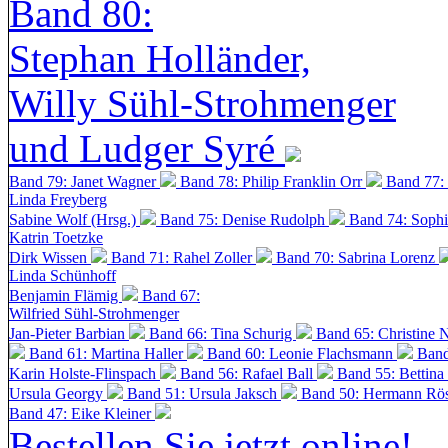
Band 80:
Stephan Holländer,
Willy Sühl-Strohmenger
und Ludger Syré
Band 79: Janet Wagner
Band 78: Philip Franklin Orr
Band 77:
Linda Freyberg
Sabine Wolf (Hrsg.)
Band 75: Denise Rudolph
Band 74: Soph
Katrin Toetzke
Dirk Wissen
Band 71: Rahel Zoller
Band 70: Sabrina Lorenz
Linda Schünhoff
Benjamin Flämig
Band 67:
Wilfried Sühl-Strohmenger
Jan-Pieter Barbian
Band 66: Tina Schurig
Band 65: Christine 
Band 61: Martina Haller
Band 60:
Leonie Flachsmann
Band
Karin Holste-Flinspach
Band 56: Rafael Ball
Band 55: Bettina
Ursula Georgy
Band 51: Ursula Jaksch
Band 50:
Hermann Rös
Band 47: Eike Kleiner
Bestellen Sie jetzt online!