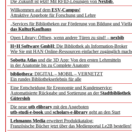
Die Zukunft ist jetzt! Mit RFID-Lösungen von
Nexbib
.
geschehen,
Willkommen auf dem
ESV-Campus
!
Attraktive Angebote für Forschung und Lehre
sich kurz
als Abonnent/in
„Services für Bibliotheken zur Förderung von Bildung und Vielfa
neues persönliches Passw
das KulturKaufhaus
Open Library: Öffnen, wenn andere Türen zu sind! –
nexbib
– Ihre b.i.t.online Abo-B
H+H Software GmbH
: Die Bibliothek als Information-Broker
Wie Sie mit HAN Online-Ressourcen einfacher zugänglich mach
Kasten ausblenden nur
Sobotta Atlas
und die 3D App: Von den ersten Lehrmitteln
mit Cookie-Erlaubnis!
in der Anatomie bis zu Complete Anatomy
OK
Abonnieren
|
Abo registrieren
|
Passwort vergessen?
Nein
bibliotheca
: DIGITAL – MOBIL – VERNETZT
Um den Kasten auszublenden wird eine Cookie
Sie können den
vollständ
?
Ein rundes Bibliothekserlebnis für alle
gesetzt,
die keine persönliche Informationen beinhaltet.
Eine Entscheidung für Ergonomie und Kundenservice:
Automatisierte Rückgabe und Sortierung an der
Stadtbibliothek
Gütersloh
Die neue
utb elibrary
mit den Angeboten
utb-studi-e-book
und
scholars-e-library
geht an den Start
Lehmanns Media
erweitert Produktkatalog:
Französische Bücher jetzt über das Medienportal Le2B bestellen!