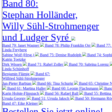
Band 80:
Stephan Holländer,
Willy Sühl-Strohmenger
und Ludger Syré
Band 79: Janet Wagner
Band 78: Philip Franklin Orr
Band 77:
Linda Freyberg
Sabine Wolf (Hrsg.)
Band 75: Denise Rudolph
Band 74: Soph
Katrin Toetzke
Dirk Wissen
Band 71: Rahel Zoller
Band 70: Sabrina Lorenz
Linda Schünhoff
Benjamin Flämig
Band 67:
Wilfried Sühl-Strohmenger
Jan-Pieter Barbian
Band 66: Tina Schurig
Band 65: Christine 
Band 61: Martina Haller
Band 60:
Leonie Flachsmann
Band
Karin Holste-Flinspach
Band 56: Rafael Ball
Band 55: Bettina
Ursula Georgy
Band 51: Ursula Jaksch
Band 50:
Hermann Rös
Band 47: Eike Kleiner
Bestellen Sie jetzt online!