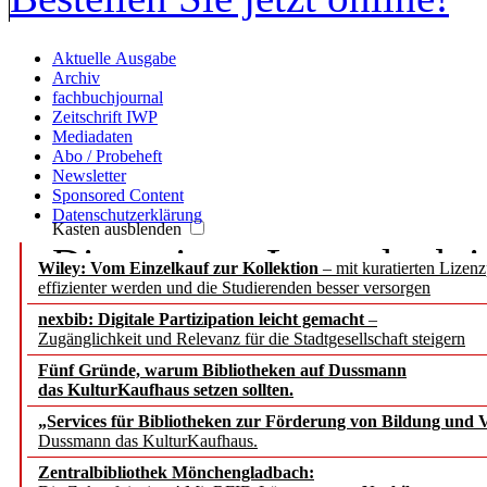
Aktuelle Ausgabe
Archiv
fachbuchjournal
Zeitschrift IWP
Mediadaten
Abo / Probeheft
Newsletter
Sponsored Content
Datenschutzerklärung
Kasten ausblenden
Die meisten Leser der b.i
Wiley: Vom Einzelkauf zur Kollektion
– mit kuratierten Lizen
effizienter werden und die Studierenden besser versorgen
Passwort, denn sie haben
nexbib: Digitale Partizipation leicht gemacht
–
Zugänglichkeit und Relevanz für die Stadtgesellschaft steigern
IP-Nummer.
Fünf Gründe, warum Bibliotheken auf Dussmann
das KulturKaufhaus setzen sollten.
Wenn Sie aber persönlich
„Services für Bibliotheken zur Förderung von Bildung und Vi
Dussmann das KulturKaufhaus.
Beiträge zugreifen, bitte
Zentralbibliothek Mönchengladbach: