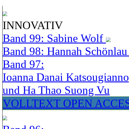
INNOVATIV
Band 99: Sabine Wolf
Band 98: Hannah Schönla
Band 97:
Ioanna Danai Katsougiann
und Ha Thao Suong Vu
VOLLTEXT OPEN ACCE