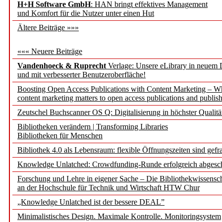
H+H Software GmbH
: HAN bringt effektives Management
und Komfort für die Nutzer unter einen Hut
Ältere Beiträge »»»
««« Neuere Beiträge
Vandenhoeck & Ruprecht
Verlage: Unsere eLibrary in neuem 
und mit verbesserter Benutzeroberfläche!
Boosting Open Access Publications with Content Marketing – 
content marketing matters to open access publications and publish
Zeutschel Buchscanner OS Q: Digitalisierung in höchster Qualitä
Bibliotheken verändern | Transforming Libraries
Bibliotheken für Menschen
Bibliothek 4.0 als Lebensraum: flexible Öffnungszeiten sind gefra
Knowledge Unlatched: Crowdfunding-Runde erfolgreich abgesc
Forschung und Lehre in eigener Sache – Die Bibliothekwissensc
an der Hochschule für Technik und Wirtschaft HTW Chur
„Knowledge Unlatched ist der bessere DEAL”
Minimalistisches Design. Maximale Kontrolle. Monitoringsystem