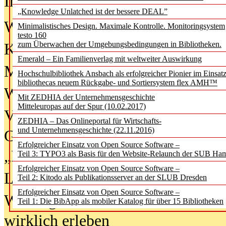
In der Ausgabe
06/2026
(August 20
„Knowledge Unlatched ist der bessere DEAL”
Was Hochschul­bibliotheken von i
Minimalistisches Design. Maximale Kontrolle. Monitoringsystem
testo 160
zum Überwachen der Umgebungsbedingungen in Bibliotheken.
Kinder in der digitalen Welt
Emerald – Ein Familienverlag mit weltweiter Auswirkung
Metadaten als Infrastruktur
Hochschulbibliothek Ansbach als erfolgreicher Pionier im Einsat
bibliothecas neuem Rückgabe- und Sortiersystem flex AMH™
Wenn Bots katalogisieren
Mit ZEDHIA der Unternehmensgeschichte
Mitteleuropas auf der Spur (10.02.2017)
Von Abschlusskleidern bis
ZEDHIA – Das Onlineportal für Wirtschafts-
und Unternehmensgeschichte (22.11.2016)
Geisterjagd-Ausrüstung in der
Erfolgreicher Einsatz von Open Source Software –
„Library of Things“ unterwegs
Teil 3: TYPO3 als Basis für den Website-Relaunch der SUB Ha
Erfolgreicher Einsatz von Open Source Software –
Lesen als Infrastrukturaufgabe
Teil 2: Kitodo als Publikationsserver an der SLUB Dresden
Erfolgreicher Einsatz von Open Source Software –
Wie Jugendliche Social Media
Teil 1: Die BibApp als mobiler Katalog für über 15 Bibliotheken
wirklich erleben