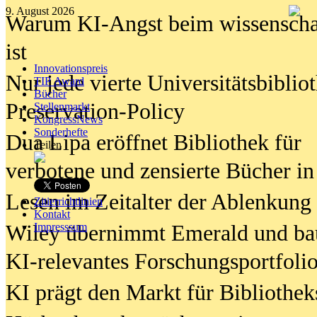
9. August 2026
Warum KI-Angst beim wissenschaft
ist
Innovationspreis
Nur jede vierte Universitätsbibliot
TIP Award
Bücher
Preservation-Policy
Stellenmarkt
KongressNews
Sonderhefte
Dua Lipa eröffnet Bibliothek für
Teilen
verbotene und zensierte Bücher in
Lesen im Zeitalter der Ablenkung
Zitierrichtlinien
Kontakt
Wiley übernimmt Emerald und ba
Impresssum
KI-relevantes Forschungsportfolio
KI prägt den Markt für Bibliothe