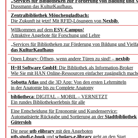
„Services für Bibliotheken zur Förderung von Bildung und Vi
angepasst
Dussmann das KulturKaufhaus.
Zentralbibliothek Mönchengladbach:
Wissenschaftskommunikati
Die Zukunft ist jetzt! Mit RFID-Lösungen von
Nexbib
.
Willkommen auf dem
ESV-Campus
!
konstruktiv!
Attraktive Angebote für Forschung und Lehre
„Services für Bibliotheken zur Förderung von Bildung und Vielfa
Mohr Siebeck übernimmt
das KulturKaufhaus
Open Library: Öffnen, wenn andere Türen zu sind! –
nexbib
und die Zeitschrift für 
H+H Software GmbH
: Die Bibliothek als Information-Broker
Wie Sie mit HAN Online-Ressourcen einfacher zugänglich mach
Francke Attempto
Sobotta Atlas
und die 3D App: Von den ersten Lehrmitteln
in der Anatomie bis zu Complete Anatomy
EBSCO Information Servic
bibliotheca
: DIGITAL – MOBIL – VERNETZT
Recherchefunktionen in
Ein rundes Bibliothekserlebnis für alle
Eine Entscheidung für Ergonomie und Kundenservice:
Automatisierte Rückgabe und Sortierung an der
Stadtbibliothek
Sorbisches Institut neu 
Gütersloh
Geschichte und kulturell
Die neue
utb elibrary
mit den Angeboten
utb-studi-e-book
und
scholars-e-library
geht an den Start