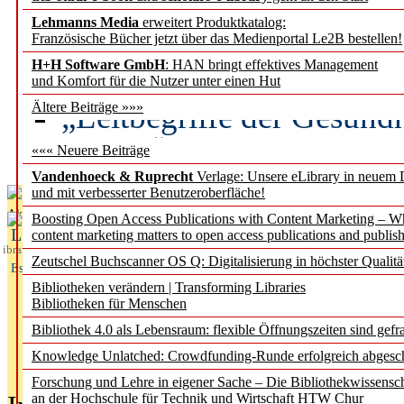
Lehmanns Media
erweitert Produktkatalog:
Künstliche Intelligenz a
Französische Bücher jetzt über das Medienportal Le2B bestellen!
besser zu verstehen
H+H Software GmbH
: HAN bringt effektives Management
und Komfort für die Nutzer unter einen Hut
„Leitbegriffe der Gesund
Ältere Beiträge »»»
des BIÖG erscheinen Ope
««« Neuere Beiträge
Vandenhoeck & Ruprecht
Verlage: Unsere eLibrary in neuem 
und mit verbesserter Benutzeroberfläche!
Aktuelles aus
Boosting Open Access Publications with Content Marketing – 
L
content marketing matters to open access publications and publish
ibrary
Zeutschel Buchscanner OS Q: Digitalisierung in höchster Qualitä
Essentials
Bibliotheken verändern | Transforming Libraries
Bibliotheken für Menschen
Bibliothek 4.0 als Lebensraum: flexible Öffnungszeiten sind gefra
Knowledge Unlatched: Crowdfunding-Runde erfolgreich abgesc
Forschung und Lehre in eigener Sache – Die Bibliothekwissensc
an der Hochschule für Technik und Wirtschaft HTW Chur