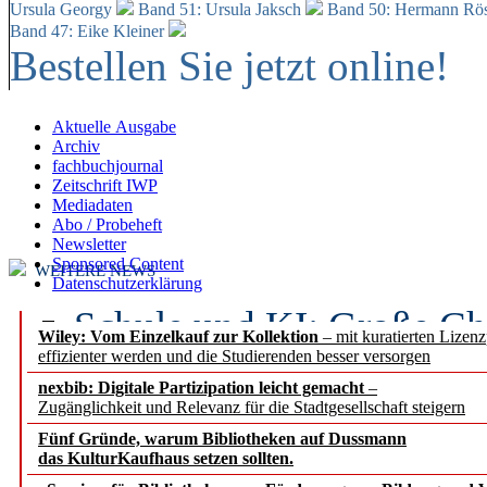
Ursula Georgy
Band 51: Ursula Jaksch
Band 50:
Hermann Rös
Band 47: Eike Kleiner
Bestellen Sie jetzt online!
Aktuelle Ausgabe
Archiv
fachbuchjournal
Zeitschrift IWP
Mediadaten
Abo / Probeheft
Newsletter
Sponsored Content
WEITERE NEWS
Datenschutzerklärung
Schule und KI: Große Ch
Wiley: Vom Einzelkauf zur Kollektion
– mit kuratierten Lizen
effizienter werden und die Studierenden besser versorgen
Voraussetzungen
nexbib: Digitale Partizipation leicht gemacht
–
Zugänglichkeit und Relevanz für die Stadtgesellschaft steigern
Erfolgreiches erstes Hal
Fünf Gründe, warum Bibliotheken auf Dussmann
Segment Research – Ausb
das KulturKaufhaus setzen sollten.