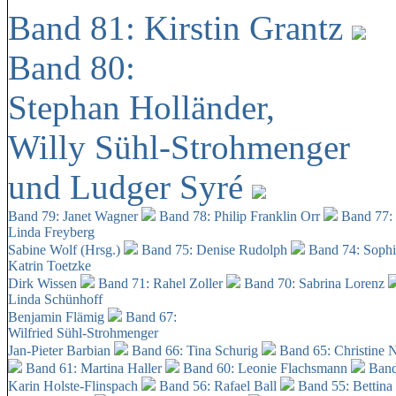
Band 81: Kirstin Grantz
Band 80:
Stephan Holländer,
Willy Sühl-Strohmenger
und Ludger Syré
Band 79: Janet Wagner
Band 78: Philip Franklin Orr
Band 77:
Linda Freyberg
Sabine Wolf (Hrsg.)
Band 75: Denise Rudolph
Band 74: Soph
Katrin Toetzke
Dirk Wissen
Band 71: Rahel Zoller
Band 70: Sabrina Lorenz
Linda Schünhoff
Benjamin Flämig
Band 67:
Wilfried Sühl-Strohmenger
Jan-Pieter Barbian
Band 66: Tina Schurig
Band 65: Christine 
Band 61: Martina Haller
Band 60:
Leonie Flachsmann
Band
Karin Holste-Flinspach
Band 56: Rafael Ball
Band 55: Bettina