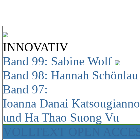
INNOVATIV
Band 99: Sabine Wolf
Band 98: Hannah Schönla
Band 97:
Ioanna Danai Katsougiann
und Ha Thao Suong Vu
VOLLTEXT OPEN ACCE