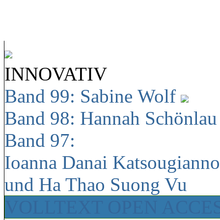
INNOVATIV
Band 99: Sabine Wolf
Band 98: Hannah Schönla
Band 97:
Ioanna Danai Katsougiann
und Ha Thao Suong Vu
VOLLTEXT OPEN ACCE