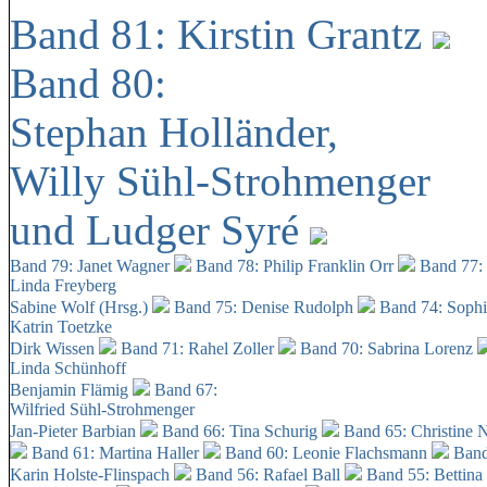
Band 81: Kirstin Grantz
Band 80:
Stephan Holländer,
Willy Sühl-Strohmenger
und Ludger Syré
Band 79: Janet Wagner
Band 78: Philip Franklin Orr
Band 77:
Linda Freyberg
Sabine Wolf (Hrsg.)
Band 75: Denise Rudolph
Band 74: Soph
Katrin Toetzke
Dirk Wissen
Band 71: Rahel Zoller
Band 70: Sabrina Lorenz
Linda Schünhoff
Benjamin Flämig
Band 67:
Wilfried Sühl-Strohmenger
Jan-Pieter Barbian
Band 66: Tina Schurig
Band 65: Christine 
Band 61: Martina Haller
Band 60:
Leonie Flachsmann
Band
Karin Holste-Flinspach
Band 56: Rafael Ball
Band 55: Bettina