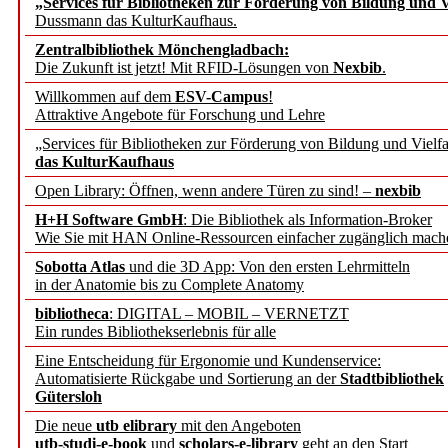
„Services für Bibliotheken zur Förderung von Bildung und Vi
angepasst
Dussmann das KulturKaufhaus.
Zentralbibliothek Mönchengladbach:
Wissenschaftskommunikati
Die Zukunft ist jetzt! Mit RFID-Lösungen von
Nexbib
.
Willkommen auf dem
ESV-Campus
!
konstruktiv!
Attraktive Angebote für Forschung und Lehre
„Services für Bibliotheken zur Förderung von Bildung und Vielfa
Mohr Siebeck übernimmt
das KulturKaufhaus
Open Library: Öffnen, wenn andere Türen zu sind! –
nexbib
und die Zeitschrift für 
H+H Software GmbH
: Die Bibliothek als Information-Broker
Wie Sie mit HAN Online-Ressourcen einfacher zugänglich mach
Francke Attempto
Sobotta Atlas
und die 3D App: Von den ersten Lehrmitteln
in der Anatomie bis zu Complete Anatomy
EBSCO Information Servic
bibliotheca
: DIGITAL – MOBIL – VERNETZT
Recherchefunktionen in
Ein rundes Bibliothekserlebnis für alle
Eine Entscheidung für Ergonomie und Kundenservice:
Automatisierte Rückgabe und Sortierung an der
Stadtbibliothek
Sorbisches Institut neu 
Gütersloh
Geschichte und kulturell
Die neue
utb elibrary
mit den Angeboten
utb-studi-e-book
und
scholars-e-library
geht an den Start