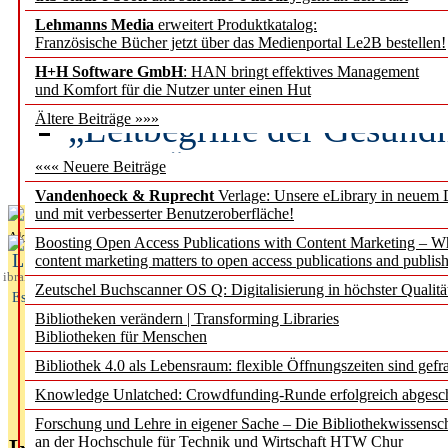
Lehmanns Media
erweitert Produktkatalog:
Künstliche Intelligenz a
Französische Bücher jetzt über das Medienportal Le2B bestellen!
besser zu verstehen
H+H Software GmbH
: HAN bringt effektives Management
und Komfort für die Nutzer unter einen Hut
„Leitbegriffe der Gesund
Ältere Beiträge »»»
des BIÖG erscheinen Ope
««« Neuere Beiträge
Vandenhoeck & Ruprecht
Verlage: Unsere eLibrary in neuem 
und mit verbesserter Benutzeroberfläche!
Aktuelles aus
Boosting Open Access Publications with Content Marketing – 
L
content marketing matters to open access publications and publish
ibrary
Zeutschel Buchscanner OS Q: Digitalisierung in höchster Qualitä
Essentials
Bibliotheken verändern | Transforming Libraries
Bibliotheken für Menschen
Bibliothek 4.0 als Lebensraum: flexible Öffnungszeiten sind gefra
Knowledge Unlatched: Crowdfunding-Runde erfolgreich abgesc
Forschung und Lehre in eigener Sache – Die Bibliothekwissensc
an der Hochschule für Technik und Wirtschaft HTW Chur