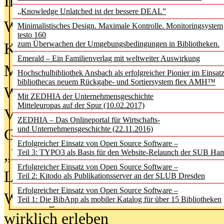
In der Ausgabe
06/2026
(August 20
„Knowledge Unlatched ist der bessere DEAL”
Was Hochschul­bibliotheken von i
Minimalistisches Design. Maximale Kontrolle. Monitoringsystem
testo 160
zum Überwachen der Umgebungsbedingungen in Bibliotheken.
Kinder in der digitalen Welt
Emerald – Ein Familienverlag mit weltweiter Auswirkung
Metadaten als Infrastruktur
Hochschulbibliothek Ansbach als erfolgreicher Pionier im Einsat
bibliothecas neuem Rückgabe- und Sortiersystem flex AMH™
Wenn Bots katalogisieren
Mit ZEDHIA der Unternehmensgeschichte
Mitteleuropas auf der Spur (10.02.2017)
Von Abschlusskleidern bis
ZEDHIA – Das Onlineportal für Wirtschafts-
und Unternehmensgeschichte (22.11.2016)
Geisterjagd-Ausrüstung in der
Erfolgreicher Einsatz von Open Source Software –
„Library of Things“ unterwegs
Teil 3: TYPO3 als Basis für den Website-Relaunch der SUB Ha
Erfolgreicher Einsatz von Open Source Software –
Lesen als Infrastrukturaufgabe
Teil 2: Kitodo als Publikationsserver an der SLUB Dresden
Erfolgreicher Einsatz von Open Source Software –
Wie Jugendliche Social Media
Teil 1: Die BibApp als mobiler Katalog für über 15 Bibliotheken
wirklich erleben