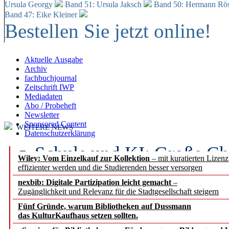
Ursula Georgy
Band 51: Ursula Jaksch
Band 50:
Hermann Rös
Band 47: Eike Kleiner
Bestellen Sie jetzt online!
Aktuelle Ausgabe
Archiv
fachbuchjournal
Zeitschrift IWP
Mediadaten
Abo / Probeheft
Newsletter
Sponsored Content
WEITERE NEWS
Datenschutzerklärung
Schule und KI: Große Ch
Wiley: Vom Einzelkauf zur Kollektion
– mit kuratierten Lizen
effizienter werden und die Studierenden besser versorgen
Voraussetzungen
nexbib: Digitale Partizipation leicht gemacht
–
Zugänglichkeit und Relevanz für die Stadtgesellschaft steigern
Erfolgreiches erstes Hal
Fünf Gründe, warum Bibliotheken auf Dussmann
Segment Research – Ausb
das KulturKaufhaus setzen sollten.