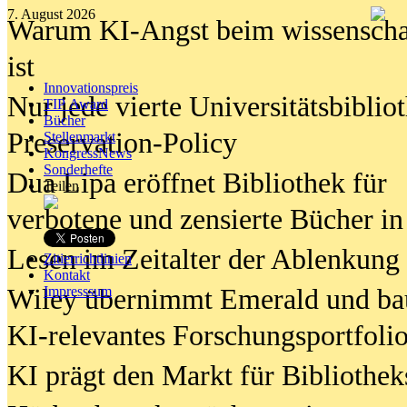
7. August 2026
Warum KI-Angst beim wissenschaft
ist
Innovationspreis
Nur jede vierte Universitätsbibliot
TIP Award
Bücher
Preservation-Policy
Stellenmarkt
KongressNews
Sonderhefte
Dua Lipa eröffnet Bibliothek für
Teilen
verbotene und zensierte Bücher in
Lesen im Zeitalter der Ablenkung
Zitierrichtlinien
Kontakt
Wiley übernimmt Emerald und ba
Impresssum
KI-relevantes Forschungsportfolio
KI prägt den Markt für Bibliothe