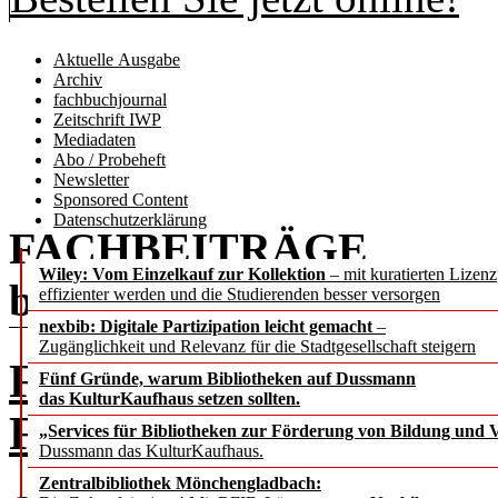
Aktuelle Ausgabe
Archiv
fachbuchjournal
Zeitschrift IWP
Mediadaten
Abo / Probeheft
Newsletter
Sponsored Content
Datenschutzerklärung
FACHBEITRÄGE
Wiley: Vom Einzelkauf zur Kollektion
– mit kuratierten Lizen
b.i.t.
online
6 / 2024
effizienter werden und die Studierenden besser versorgen
nexbib: Digitale Partizipation leicht gemacht
–
Zugänglichkeit und Relevanz für die Stadtgesellschaft steigern
Forschungsbewertung ne
Fünf Gründe, warum Bibliotheken auf Dussmann
das KulturKaufhaus setzen sollten.
FIS, Open Science und 
„Services für Bibliotheken zur Förderung von Bildung und Vi
Dussmann das KulturKaufhaus.
Zentralbibliothek Mönchengladbach: