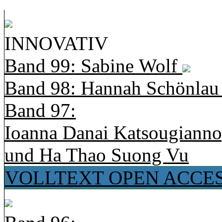
INNOVATIV
Band 99: Sabine Wolf
Band 98: Hannah Schönla
Band 97:
Ioanna Danai Katsougiann
und Ha Thao Suong Vu
VOLLTEXT OPEN ACCE