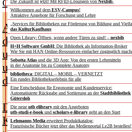
Otmane Azeroual, Ulrich Herb,
Die Zukunft ist jetzt! Mit RFID-Lösungen von
Nexbib
.
Willkommen auf dem
ESV-Campus
!
Attraktive Angebote für Forschung und Lehre
Algorithmen lernen aus den
„Services für Bibliotheken zur Förderung von Bildung und Vielfa
das KulturKaufhaus
die ihnen zur Verfügung ges
Open Library: Öffnen, wenn andere Türen zu sind! –
nexbib
H+H Software GmbH
: Die Bibliothek als Information-Broker
und wenn diese Daten verze
Wie Sie mit HAN Online-Ressourcen einfacher zugänglich mach
Sobotta Atlas
und die 3D App: Von den ersten Lehrmitteln
unvollständig sind, können 
in der Anatomie bis zu Complete Anatomy
bibliotheca
: DIGITAL – MOBIL – VERNETZT
der KI ebenfalls verzerrt sei
Ein rundes Bibliothekserlebnis für alle
Eine Entscheidung für Ergonomie und Kundenservice:
Automatisierte Rückgabe und Sortierung an der
Stadtbibliothek
Gütersloh
Die Entwicklung von erklä
Die neue
utb elibrary
mit den Angeboten
utb-studi-e-book
und
scholars-e-library
geht an den Start
KI-Modellen, die ihre Ents
Lehmanns Media
erweitert Produktkatalog:
Französische Bücher jetzt über das Medienportal Le2B bestellen!