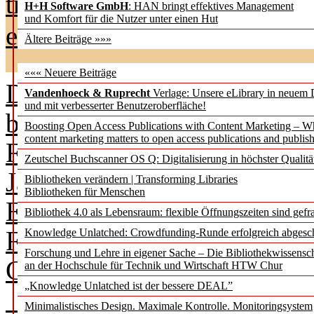
transparent machen, ist dah
H+H Software GmbH
: HAN bringt effektives Management
und Komfort für die Nutzer unter einen Hut
eine wesentliche Herausfor
Ältere Beiträge »»»
««« Neuere Beiträge
Die Art und Weise, wie wis
Vandenhoeck & Ruprecht
Verlage: Unsere eLibrary in neuem 
und mit verbesserter Benutzeroberfläche!
bewertet wird, unterliegt e
Boosting Open Access Publications with Content Marketing – 
content marketing matters to open access publications and publish
Frankreich und Deutschland 
Zeutschel Buchscanner OS Q: Digitalisierung in höchster Qualitä
Jahren an Dynamik gewonne
Bibliotheken verändern | Transforming Libraries
Bibliotheken für Menschen
Einführung und Weiterentw
Bibliothek 4.0 als Lebensraum: flexible Öffnungszeiten sind gefra
Forschungsinformationssys
Knowledge Unlatched: Crowdfunding-Runde erfolgreich abgesc
Forschung und Lehre in eigener Sache – Die Bibliothekwissensc
Current Research Informati
an der Hochschule für Technik und Wirtschaft HTW Chur
„Knowledge Unlatched ist der bessere DEAL”
Diese Systeme dienen als 
Minimalistisches Design. Maximale Kontrolle. Monitoringsystem