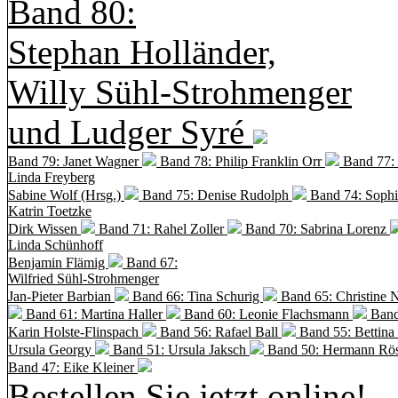
Band 80:
Stephan Holländer,
Willy Sühl-Strohmenger
und Ludger Syré
Band 79: Janet Wagner
Band 78: Philip Franklin Orr
Band 77:
Linda Freyberg
Sabine Wolf (Hrsg.)
Band 75: Denise Rudolph
Band 74: Soph
Katrin Toetzke
Dirk Wissen
Band 71: Rahel Zoller
Band 70: Sabrina Lorenz
Linda Schünhoff
Benjamin Flämig
Band 67:
Wilfried Sühl-Strohmenger
Jan-Pieter Barbian
Band 66: Tina Schurig
Band 65: Christine 
Band 61: Martina Haller
Band 60:
Leonie Flachsmann
Band
Karin Holste-Flinspach
Band 56: Rafael Ball
Band 55: Bettina
Ursula Georgy
Band 51: Ursula Jaksch
Band 50:
Hermann Rös
Band 47: Eike Kleiner
Bestellen Sie jetzt online!