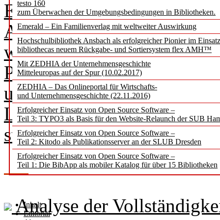
testo 160
Erfassung, Analyse und Bew
zum Überwachen der Umgebungsbedingungen in Bibliotheken.
Aktivitäten. Sie ermögliche
Emerald – Ein Familienverlag mit weltweiter Auswirkung
Hochschulbibliothek Ansbach als erfolgreicher Pionier im Einsat
wissenschaftliche Produktiv
bibliothecas neuem Rückgabe- und Sortiersystem flex AMH™
Mit ZEDHIA der Unternehmensgeschichte
Personen und Forschungsei
Mitteleuropas auf der Spur (10.02.2017)
unverzichtbar für die inter
ZEDHIA – Das Onlineportal für Wirtschafts-
und Unternehmensgeschichte (22.11.2016)
Leistungsbewertung durch 
Erfolgreicher Einsatz von Open Source Software –
Teil 3: TYPO3 als Basis für den Website-Relaunch der SUB Ha
staatliche Institutionen.
Erfolgreicher Einsatz von Open Source Software –
Teil 2: Kitodo als Publikationsserver an der SLUB Dresden
Erfolgreicher Einsatz von Open Source Software –
Teil 1: Die BibApp als mobiler Katalog für über 15 Bibliotheken
Analyse der Vollständigke
Inhalt
Editorial