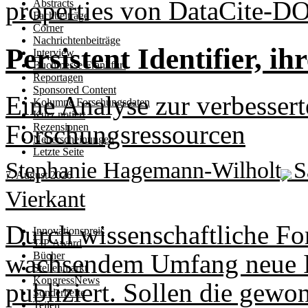
properties von DataCite-DO
Abstracts
Fachbeiträge
Corner
Nachrichtenbeiträge
Persistent Identifier, 
Interview
Buchmesse Frankfurt
Reportagen
Sponsored Content
Eine Analyse zur verbesser
Kolumne Forschungsdaten
Kurz notiert
Forschungsressourcen
Rezensionen
Neuerscheinungen
Letzte Seite
Stephanie Hagemann-Wilholt, Sar
7. August 2026
Vierkant
Durch wissenschaftliche Fo
Innovationspreis
TIP Award
wachsendem Umfang neue I
Bücher
Stellenmarkt
KongressNews
publiziert. Sollen die gewo
Sonderhefte
Teilen