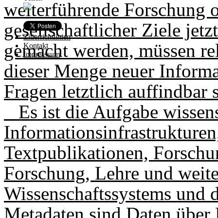
weiterführende Forschung o
gesellschaftlicher Ziele jet
Zitierrichtlinien
gemacht werden, müssen rel
Kontakt
Impresssum
dieser Menge neuer Informat
Fragen letztlich auffindbar 
Es ist die Aufgabe wissens
Informationsinfrastrukturen
Textpublikationen, Forschu
Forschung, Lehre und weite
Wissenschaftssystems und d
Metadaten sind Daten über 