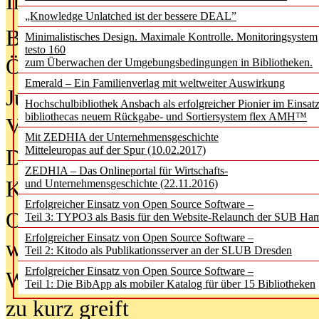
In der Ausgabe
05/2026
(Juni/Juli
„Knowledge Unlatched ist der bessere DEAL”
Bürgerforum fordert mehr Medienb
Minimalistisches Design. Maximale Kontrolle. Monitoringsystem
testo 160
Öffentlichkeit
zum Überwachen der Umgebungsbedingungen in Bibliotheken.
Emerald – Ein Familienverlag mit weltweiter Auswirkung
Jugendliche wollen besseren Schut
Hochschulbibliothek Ansbach als erfolgreicher Pionier im Einsat
bibliothecas neuem Rückgabe- und Sortiersystem flex AMH™
Verbote
Mit ZEDHIA der Unternehmensgeschichte
Mitteleuropas auf der Spur (10.02.2017)
Digitale Langzeit­archi­vierung br
ZEDHIA – Das Onlineportal für Wirtschafts-
KI-Chatbots werden Teil der wiss
und Unternehmensgeschichte (22.11.2016)
Erfolgreicher Einsatz von Open Source Software –
Offene Infrastrukturen für
Teil 3: TYPO3 als Basis für den Website-Relaunch der SUB Ha
Erfolgreicher Einsatz von Open Source Software –
wissenschaftliche Informationssy
Teil 2: Kitodo als Publikationsserver an der SLUB Dresden
Erfolgreicher Einsatz von Open Source Software –
Warum die Debatte über KI-Texte
Teil 1: Die BibApp als mobiler Katalog für über 15 Bibliotheken
zu kurz greift