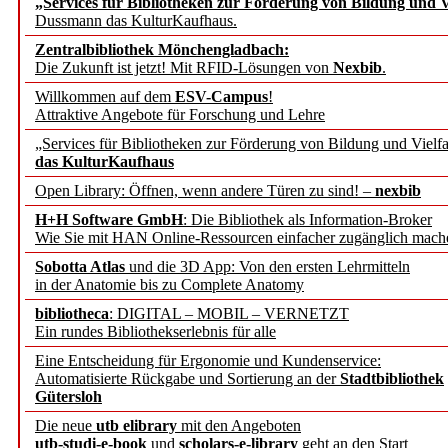
„Services für Bibliotheken zur Förderung von Bildung und Vi
angepasst
Dussmann das KulturKaufhaus.
Zentralbibliothek Mönchengladbach:
Wissenschaftskommunikati
Die Zukunft ist jetzt! Mit RFID-Lösungen von
Nexbib
.
Willkommen auf dem
ESV-Campus
!
konstruktiv!
Attraktive Angebote für Forschung und Lehre
„Services für Bibliotheken zur Förderung von Bildung und Vielfa
Mohr Siebeck übernimmt
das KulturKaufhaus
Open Library: Öffnen, wenn andere Türen zu sind! –
nexbib
und die Zeitschrift für 
H+H Software GmbH
: Die Bibliothek als Information-Broker
Wie Sie mit HAN Online-Ressourcen einfacher zugänglich mach
Francke Attempto
Sobotta Atlas
und die 3D App: Von den ersten Lehrmitteln
in der Anatomie bis zu Complete Anatomy
EBSCO Information Servic
bibliotheca
: DIGITAL – MOBIL – VERNETZT
Recherchefunktionen in
Ein rundes Bibliothekserlebnis für alle
Eine Entscheidung für Ergonomie und Kundenservice:
Automatisierte Rückgabe und Sortierung an der
Stadtbibliothek
Sorbisches Institut neu 
Gütersloh
Geschichte und kulturell
Die neue
utb elibrary
mit den Angeboten
utb-studi-e-book
und
scholars-e-library
geht an den Start