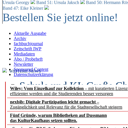
Ursula Georgy
Band 51: Ursula Jaksch
Band 50:
Hermann Rös
Band 47: Eike Kleiner
Bestellen Sie jetzt online!
Aktuelle Ausgabe
Archiv
fachbuchjournal
Zeitschrift IWP
Mediadaten
Abo / Probeheft
Newsletter
Sponsored Content
WEITERE NEWS
Datenschutzerklärung
Schule und KI: Große Ch
Wiley: Vom Einzelkauf zur Kollektion
– mit kuratierten Lizen
effizienter werden und die Studierenden besser versorgen
Voraussetzungen
nexbib: Digitale Partizipation leicht gemacht
–
Zugänglichkeit und Relevanz für die Stadtgesellschaft steigern
Erfolgreiches erstes Hal
Fünf Gründe, warum Bibliotheken auf Dussmann
Segment Research – Ausb
das KulturKaufhaus setzen sollten.