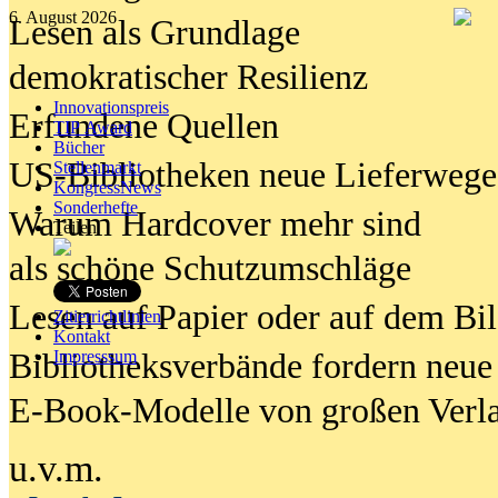
6. August 2026
Lesen als Grundlage
demokratischer Resilienz
Innovationspreis
Erfundene Quellen
TIP Award
Bücher
US-Bibliotheken neue Lieferwege
Stellenmarkt
KongressNews
Sonderhefte
Warum Hardcover mehr sind
Teilen
als schöne Schutzumschläge
Lesen auf Papier oder auf dem Bi
Zitierrichtlinien
Kontakt
Bibliotheksverbände fordern neue
Impresssum
E-Book-Modelle von großen Verl
u.v.m.