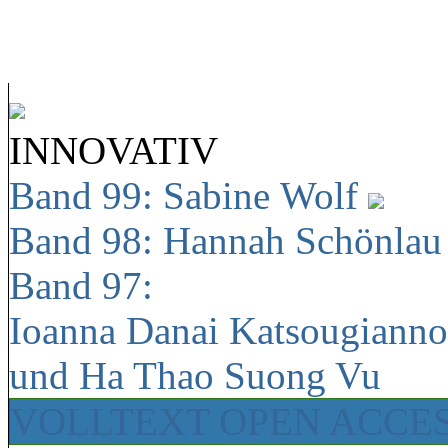
INNOVATIV
Band 99: Sabine Wolf
Band 98: Hannah Schönla
Band 97:
Ioanna Danai Katsougiann
und Ha Thao Suong Vu
VOLLTEXT OPEN ACCE