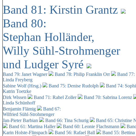
Band 81: Kirstin Grantz
Band 80:
Stephan Holländer,
Willy Sühl-Strohmenger
und Ludger Syré
Band 79: Janet Wagner
Band 78: Philip Franklin Orr
Band 77:
Linda Freyberg
Sabine Wolf (Hrsg.)
Band 75: Denise Rudolph
Band 74: Soph
Katrin Toetzke
Dirk Wissen
Band 71: Rahel Zoller
Band 70: Sabrina Lorenz
Linda Schünhoff
Benjamin Flämig
Band 67:
Wilfried Sühl-Strohmenger
Jan-Pieter Barbian
Band 66: Tina Schurig
Band 65: Christine 
Band 61: Martina Haller
Band 60:
Leonie Flachsmann
Band
Karin Holste-Flinspach
Band 56: Rafael Ball
Band 55: Bettina