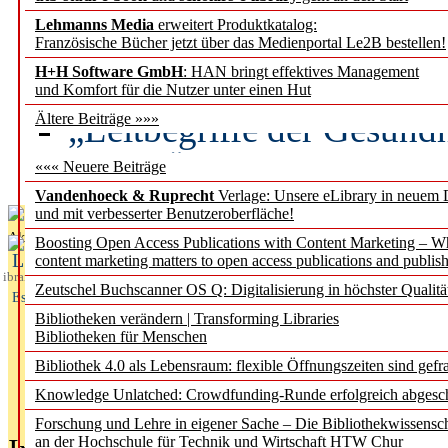
Lehmanns Media
erweitert Produktkatalog:
Künstliche Intelligenz a
Französische Bücher jetzt über das Medienportal Le2B bestellen!
besser zu verstehen
H+H Software GmbH
: HAN bringt effektives Management
und Komfort für die Nutzer unter einen Hut
„Leitbegriffe der Gesund
Ältere Beiträge »»»
des BIÖG erscheinen Ope
««« Neuere Beiträge
Vandenhoeck & Ruprecht
Verlage: Unsere eLibrary in neuem 
und mit verbesserter Benutzeroberfläche!
Aktuelles aus
Boosting Open Access Publications with Content Marketing – 
L
content marketing matters to open access publications and publish
ibrary
Zeutschel Buchscanner OS Q: Digitalisierung in höchster Qualitä
Essentials
Bibliotheken verändern | Transforming Libraries
Bibliotheken für Menschen
Bibliothek 4.0 als Lebensraum: flexible Öffnungszeiten sind gefra
Knowledge Unlatched: Crowdfunding-Runde erfolgreich abgesc
Forschung und Lehre in eigener Sache – Die Bibliothekwissensc
an der Hochschule für Technik und Wirtschaft HTW Chur