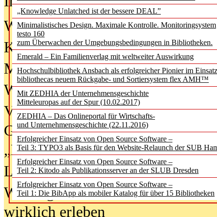
In der Ausgabe
06/2026
(August 20
„Knowledge Unlatched ist der bessere DEAL”
Was Hochschul­bibliotheken von i
Minimalistisches Design. Maximale Kontrolle. Monitoringsystem
testo 160
zum Überwachen der Umgebungsbedingungen in Bibliotheken.
Kinder in der digitalen Welt
Emerald – Ein Familienverlag mit weltweiter Auswirkung
Metadaten als Infrastruktur
Hochschulbibliothek Ansbach als erfolgreicher Pionier im Einsat
bibliothecas neuem Rückgabe- und Sortiersystem flex AMH™
Wenn Bots katalogisieren
Mit ZEDHIA der Unternehmensgeschichte
Mitteleuropas auf der Spur (10.02.2017)
Von Abschlusskleidern bis
ZEDHIA – Das Onlineportal für Wirtschafts-
und Unternehmensgeschichte (22.11.2016)
Geisterjagd-Ausrüstung in der
Erfolgreicher Einsatz von Open Source Software –
„Library of Things“ unterwegs
Teil 3: TYPO3 als Basis für den Website-Relaunch der SUB Ha
Erfolgreicher Einsatz von Open Source Software –
Lesen als Infrastrukturaufgabe
Teil 2: Kitodo als Publikationsserver an der SLUB Dresden
Erfolgreicher Einsatz von Open Source Software –
Wie Jugendliche Social Media
Teil 1: Die BibApp als mobiler Katalog für über 15 Bibliotheken
wirklich erleben