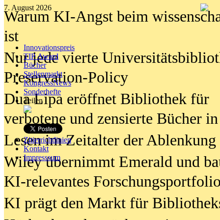
7. August 2026
Warum KI-Angst beim wissenschaft
ist
Innovationspreis
Nur jede vierte Universitätsbibliot
TIP Award
Bücher
Preservation-Policy
Stellenmarkt
KongressNews
Sonderhefte
Dua Lipa eröffnet Bibliothek für
Teilen
verbotene und zensierte Bücher in
Lesen im Zeitalter der Ablenkung
Zitierrichtlinien
Kontakt
Wiley übernimmt Emerald und ba
Impresssum
KI-relevantes Forschungsportfolio
KI prägt den Markt für Bibliothe