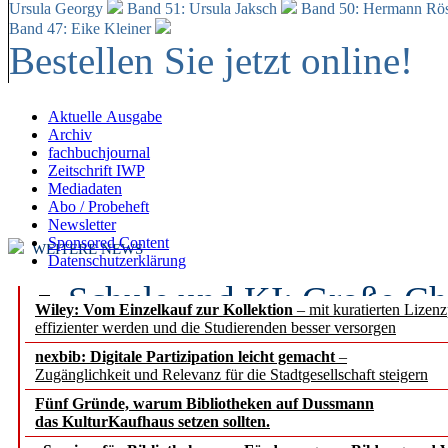
Ursula Georgy
Band 51: Ursula Jaksch
Band 50:
Hermann Rös
Band 47: Eike Kleiner
Bestellen Sie jetzt online!
Aktuelle Ausgabe
Archiv
fachbuchjournal
Zeitschrift IWP
Mediadaten
Abo / Probeheft
Newsletter
Sponsored Content
WEITERE NEWS
Datenschutzerklärung
Schule und KI: Große Ch
Wiley: Vom Einzelkauf zur Kollektion
– mit kuratierten Lizen
effizienter werden und die Studierenden besser versorgen
Voraussetzungen
nexbib: Digitale Partizipation leicht gemacht
–
Zugänglichkeit und Relevanz für die Stadtgesellschaft steigern
Erfolgreiches erstes Hal
Fünf Gründe, warum Bibliotheken auf Dussmann
Segment Research – Ausb
das KulturKaufhaus setzen sollten.