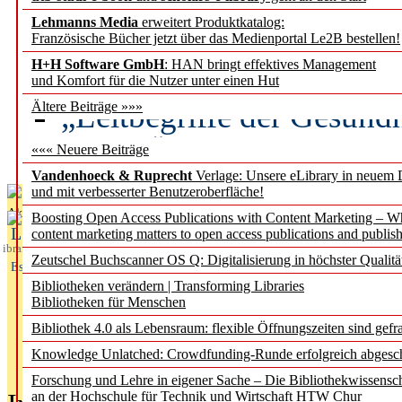
Lehmanns Media
erweitert Produktkatalog:
Künstliche Intelligenz a
Französische Bücher jetzt über das Medienportal Le2B bestellen!
besser zu verstehen
H+H Software GmbH
: HAN bringt effektives Management
und Komfort für die Nutzer unter einen Hut
„Leitbegriffe der Gesund
Ältere Beiträge »»»
des BIÖG erscheinen Ope
««« Neuere Beiträge
Vandenhoeck & Ruprecht
Verlage: Unsere eLibrary in neuem 
und mit verbesserter Benutzeroberfläche!
Aktuelles aus
Boosting Open Access Publications with Content Marketing – 
L
content marketing matters to open access publications and publish
ibrary
Zeutschel Buchscanner OS Q: Digitalisierung in höchster Qualitä
Essentials
Bibliotheken verändern | Transforming Libraries
Bibliotheken für Menschen
Bibliothek 4.0 als Lebensraum: flexible Öffnungszeiten sind gefra
Knowledge Unlatched: Crowdfunding-Runde erfolgreich abgesc
Forschung und Lehre in eigener Sache – Die Bibliothekwissensc
an der Hochschule für Technik und Wirtschaft HTW Chur