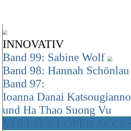
INNOVATIV
Band 99: Sabine Wolf
Band 98: Hannah Schönla
Band 97:
Ioanna Danai Katsougiann
und Ha Thao Suong Vu
VOLLTEXT OPEN ACCE