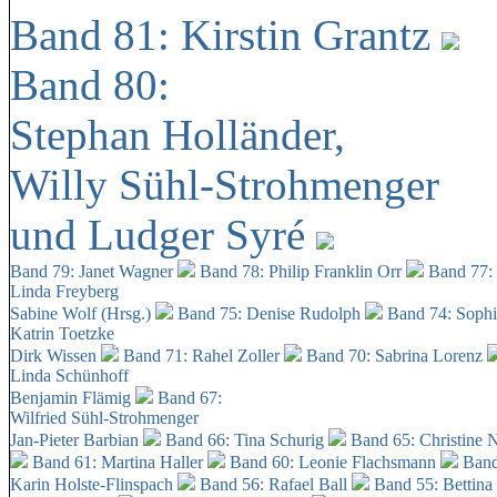
Band 81: Kirstin Grantz
Band 80:
Stephan Holländer,
Willy Sühl-Strohmenger
und Ludger Syré
Band 79: Janet Wagner
Band 78: Philip Franklin Orr
Band 77:
Linda Freyberg
Sabine Wolf (Hrsg.)
Band 75: Denise Rudolph
Band 74: Soph
Katrin Toetzke
Dirk Wissen
Band 71: Rahel Zoller
Band 70: Sabrina Lorenz
Linda Schünhoff
Benjamin Flämig
Band 67:
Wilfried Sühl-Strohmenger
Jan-Pieter Barbian
Band 66: Tina Schurig
Band 65: Christine 
Band 61: Martina Haller
Band 60:
Leonie Flachsmann
Band
Karin Holste-Flinspach
Band 56: Rafael Ball
Band 55: Bettina