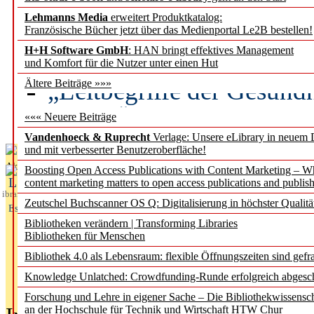
Lehmanns Media
erweitert Produktkatalog:
Künstliche Intelligenz a
Französische Bücher jetzt über das Medienportal Le2B bestellen!
besser zu verstehen
H+H Software GmbH
: HAN bringt effektives Management
und Komfort für die Nutzer unter einen Hut
„Leitbegriffe der Gesund
Ältere Beiträge »»»
des BIÖG erscheinen Ope
««« Neuere Beiträge
Vandenhoeck & Ruprecht
Verlage: Unsere eLibrary in neuem 
und mit verbesserter Benutzeroberfläche!
Aktuelles aus
Boosting Open Access Publications with Content Marketing – 
L
content marketing matters to open access publications and publish
ibrary
Zeutschel Buchscanner OS Q: Digitalisierung in höchster Qualitä
Essentials
Bibliotheken verändern | Transforming Libraries
Bibliotheken für Menschen
Bibliothek 4.0 als Lebensraum: flexible Öffnungszeiten sind gefra
Knowledge Unlatched: Crowdfunding-Runde erfolgreich abgesc
Forschung und Lehre in eigener Sache – Die Bibliothekwissensc
an der Hochschule für Technik und Wirtschaft HTW Chur