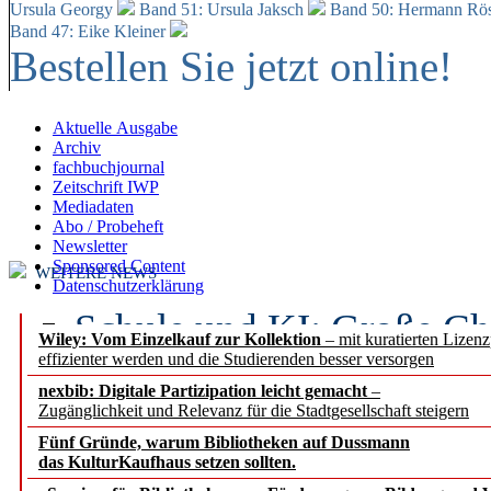
Ursula Georgy
Band 51: Ursula Jaksch
Band 50:
Hermann Rös
Band 47: Eike Kleiner
Bestellen Sie jetzt online!
Aktuelle Ausgabe
Archiv
fachbuchjournal
Zeitschrift IWP
Mediadaten
Abo / Probeheft
Newsletter
Sponsored Content
WEITERE NEWS
Datenschutzerklärung
Schule und KI: Große Ch
Wiley: Vom Einzelkauf zur Kollektion
– mit kuratierten Lizen
effizienter werden und die Studierenden besser versorgen
Voraussetzungen
nexbib: Digitale Partizipation leicht gemacht
–
Zugänglichkeit und Relevanz für die Stadtgesellschaft steigern
Erfolgreiches erstes Hal
Fünf Gründe, warum Bibliotheken auf Dussmann
Segment Research – Ausb
das KulturKaufhaus setzen sollten.