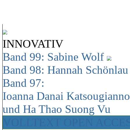
INNOVATIV
Band 99: Sabine Wolf
Band 98: Hannah Schönla
Band 97:
Ioanna Danai Katsougiann
und Ha Thao Suong Vu
VOLLTEXT OPEN ACCE