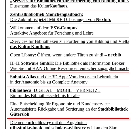
„Services für Bibliotheken zur Förderung von Bildung und Vi
angepasst
Dussmann das KulturKaufhaus.
Zentralbibliothek Mönchengladbach:
Wissenschaftskommunikati
Die Zukunft ist jetzt! Mit RFID-Lösungen von
Nexbib
.
Willkommen auf dem
ESV-Campus
!
konstruktiv!
Attraktive Angebote für Forschung und Lehre
„Services für Bibliotheken zur Förderung von Bildung und Vielfa
Mohr Siebeck übernimmt
das KulturKaufhaus
Open Library: Öffnen, wenn andere Türen zu sind! –
nexbib
und die Zeitschrift für 
H+H Software GmbH
: Die Bibliothek als Information-Broker
Wie Sie mit HAN Online-Ressourcen einfacher zugänglich mach
Francke Attempto
Sobotta Atlas
und die 3D App: Von den ersten Lehrmitteln
in der Anatomie bis zu Complete Anatomy
EBSCO Information Servic
bibliotheca
: DIGITAL – MOBIL – VERNETZT
Recherchefunktionen in
Ein rundes Bibliothekserlebnis für alle
Eine Entscheidung für Ergonomie und Kundenservice:
Automatisierte Rückgabe und Sortierung an der
Stadtbibliothek
Sorbisches Institut neu 
Gütersloh
Geschichte und kulturell
Die neue
utb elibrary
mit den Angeboten
utb-studi-e-book
und
scholars-e-library
geht an den Start