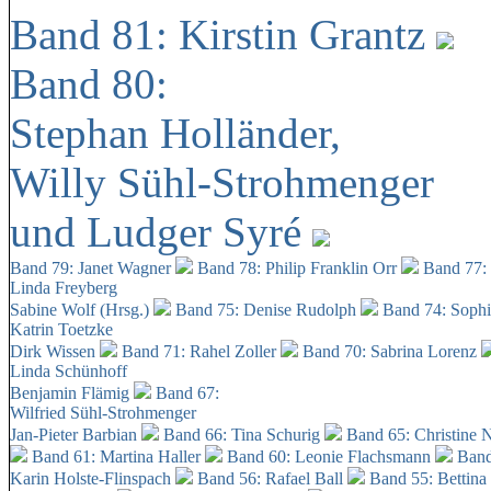
Band 81: Kirstin Grantz
Band 80:
Stephan Holländer,
Willy Sühl-Strohmenger
und Ludger Syré
Band 79: Janet Wagner
Band 78: Philip Franklin Orr
Band 77:
Linda Freyberg
Sabine Wolf (Hrsg.)
Band 75: Denise Rudolph
Band 74: Soph
Katrin Toetzke
Dirk Wissen
Band 71: Rahel Zoller
Band 70: Sabrina Lorenz
Linda Schünhoff
Benjamin Flämig
Band 67:
Wilfried Sühl-Strohmenger
Jan-Pieter Barbian
Band 66: Tina Schurig
Band 65: Christine 
Band 61: Martina Haller
Band 60:
Leonie Flachsmann
Band
Karin Holste-Flinspach
Band 56: Rafael Ball
Band 55: Bettina