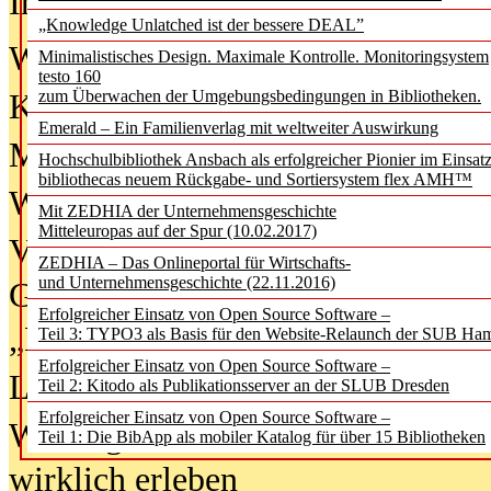
In der Ausgabe
06/2026
(August 20
„Knowledge Unlatched ist der bessere DEAL”
Was Hochschul­bibliotheken von i
Minimalistisches Design. Maximale Kontrolle. Monitoringsystem
testo 160
zum Überwachen der Umgebungsbedingungen in Bibliotheken.
Kinder in der digitalen Welt
Emerald – Ein Familienverlag mit weltweiter Auswirkung
Metadaten als Infrastruktur
Hochschulbibliothek Ansbach als erfolgreicher Pionier im Einsat
bibliothecas neuem Rückgabe- und Sortiersystem flex AMH™
Wenn Bots katalogisieren
Mit ZEDHIA der Unternehmensgeschichte
Mitteleuropas auf der Spur (10.02.2017)
Von Abschlusskleidern bis
ZEDHIA – Das Onlineportal für Wirtschafts-
und Unternehmensgeschichte (22.11.2016)
Geisterjagd-Ausrüstung in der
Erfolgreicher Einsatz von Open Source Software –
„Library of Things“ unterwegs
Teil 3: TYPO3 als Basis für den Website-Relaunch der SUB Ha
Erfolgreicher Einsatz von Open Source Software –
Lesen als Infrastrukturaufgabe
Teil 2: Kitodo als Publikationsserver an der SLUB Dresden
Erfolgreicher Einsatz von Open Source Software –
Wie Jugendliche Social Media
Teil 1: Die BibApp als mobiler Katalog für über 15 Bibliotheken
wirklich erleben