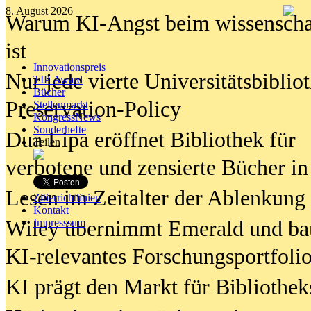
8. August 2026
Warum KI-Angst beim wissenschaft
ist
Innovationspreis
Nur jede vierte Universitätsbibliot
TIP Award
Bücher
Preservation-Policy
Stellenmarkt
KongressNews
Sonderhefte
Dua Lipa eröffnet Bibliothek für
Teilen
verbotene und zensierte Bücher in
Lesen im Zeitalter der Ablenkung
Zitierrichtlinien
Kontakt
Wiley übernimmt Emerald und ba
Impresssum
KI-relevantes Forschungsportfolio
KI prägt den Markt für Bibliothe