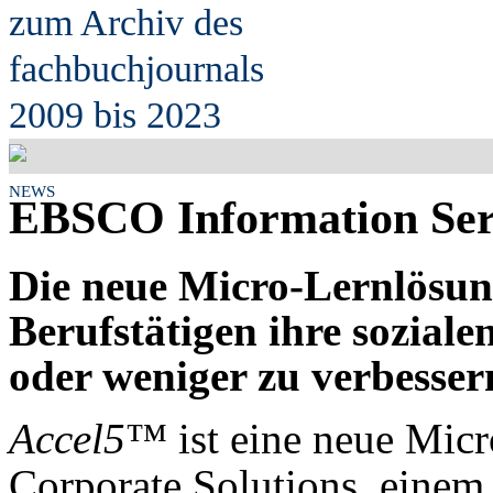
zum Archiv des
fach
b
uchjournals
2009 bis 2023
NEWS
EBSCO Information Serv
Die neue Micro-Lernlösung
Berufstätigen ihre sozial
oder weniger zu verbesser
Accel5
™ ist eine neue Mi
Corporate Solutions, einem