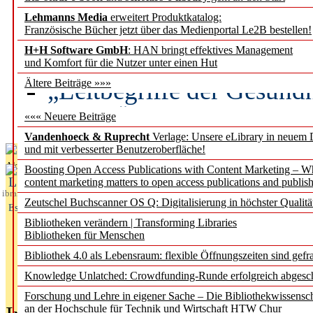
Lehmanns Media
erweitert Produktkatalog:
Künstliche Intelligenz a
Französische Bücher jetzt über das Medienportal Le2B bestellen!
besser zu verstehen
H+H Software GmbH
: HAN bringt effektives Management
und Komfort für die Nutzer unter einen Hut
„Leitbegriffe der Gesund
Ältere Beiträge »»»
des BIÖG erscheinen Ope
««« Neuere Beiträge
Vandenhoeck & Ruprecht
Verlage: Unsere eLibrary in neuem 
und mit verbesserter Benutzeroberfläche!
Aktuelles aus
Boosting Open Access Publications with Content Marketing – 
L
content marketing matters to open access publications and publish
ibrary
Zeutschel Buchscanner OS Q: Digitalisierung in höchster Qualitä
Essentials
Bibliotheken verändern | Transforming Libraries
Bibliotheken für Menschen
Bibliothek 4.0 als Lebensraum: flexible Öffnungszeiten sind gefra
Knowledge Unlatched: Crowdfunding-Runde erfolgreich abgesc
Forschung und Lehre in eigener Sache – Die Bibliothekwissensc
an der Hochschule für Technik und Wirtschaft HTW Chur