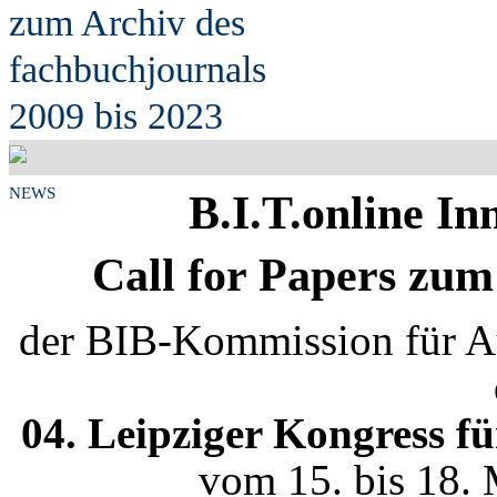
zum Archiv des
fach
b
uchjournals
2009 bis 2023
NEWS
B.I.T.online In
Call for Papers zu
der BIB-Kommission für Au
04. Leipziger Kongress f
vom 15. bis 18. 