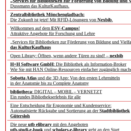
„Services für Bibliotheken zur Förderung von Bildung und Vi
angepasst
Dussmann das KulturKaufhaus.
Zentralbibliothek Mönchengladbach:
Wissenschaftskommunikati
Die Zukunft ist jetzt! Mit RFID-Lösungen von
Nexbib
.
Willkommen auf dem
ESV-Campus
!
konstruktiv!
Attraktive Angebote für Forschung und Lehre
„Services für Bibliotheken zur Förderung von Bildung und Vielfa
Mohr Siebeck übernimmt
das KulturKaufhaus
Open Library: Öffnen, wenn andere Türen zu sind! –
nexbib
und die Zeitschrift für 
H+H Software GmbH
: Die Bibliothek als Information-Broker
Wie Sie mit HAN Online-Ressourcen einfacher zugänglich mach
Francke Attempto
Sobotta Atlas
und die 3D App: Von den ersten Lehrmitteln
in der Anatomie bis zu Complete Anatomy
EBSCO Information Servic
bibliotheca
: DIGITAL – MOBIL – VERNETZT
Recherchefunktionen in
Ein rundes Bibliothekserlebnis für alle
Eine Entscheidung für Ergonomie und Kundenservice:
Automatisierte Rückgabe und Sortierung an der
Stadtbibliothek
Sorbisches Institut neu 
Gütersloh
Geschichte und kulturell
Die neue
utb elibrary
mit den Angeboten
utb-studi-e-book
und
scholars-e-library
geht an den Start