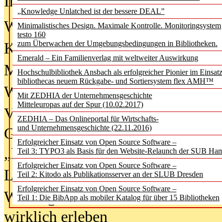
In der Ausgabe
06/2026
(August 20
„Knowledge Unlatched ist der bessere DEAL”
Was Hochschul­bibliotheken von i
Minimalistisches Design. Maximale Kontrolle. Monitoringsystem
testo 160
zum Überwachen der Umgebungsbedingungen in Bibliotheken.
Kinder in der digitalen Welt
Emerald – Ein Familienverlag mit weltweiter Auswirkung
Metadaten als Infrastruktur
Hochschulbibliothek Ansbach als erfolgreicher Pionier im Einsat
bibliothecas neuem Rückgabe- und Sortiersystem flex AMH™
Wenn Bots katalogisieren
Mit ZEDHIA der Unternehmensgeschichte
Mitteleuropas auf der Spur (10.02.2017)
Von Abschlusskleidern bis
ZEDHIA – Das Onlineportal für Wirtschafts-
und Unternehmensgeschichte (22.11.2016)
Geisterjagd-Ausrüstung in der
Erfolgreicher Einsatz von Open Source Software –
„Library of Things“ unterwegs
Teil 3: TYPO3 als Basis für den Website-Relaunch der SUB Ha
Erfolgreicher Einsatz von Open Source Software –
Lesen als Infrastrukturaufgabe
Teil 2: Kitodo als Publikationsserver an der SLUB Dresden
Erfolgreicher Einsatz von Open Source Software –
Wie Jugendliche Social Media
Teil 1: Die BibApp als mobiler Katalog für über 15 Bibliotheken
wirklich erleben