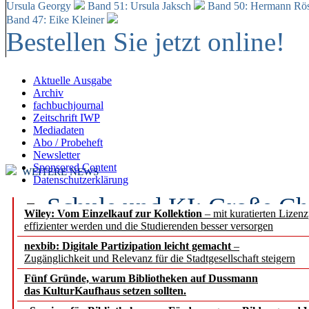
Ursula Georgy
Band 51: Ursula Jaksch
Band 50:
Hermann Rös
Band 47: Eike Kleiner
Bestellen Sie jetzt online!
Aktuelle Ausgabe
Archiv
fachbuchjournal
Zeitschrift IWP
Mediadaten
Abo / Probeheft
Newsletter
Sponsored Content
WEITERE NEWS
Datenschutzerklärung
Schule und KI: Große Ch
Wiley: Vom Einzelkauf zur Kollektion
– mit kuratierten Lizen
effizienter werden und die Studierenden besser versorgen
Voraussetzungen
nexbib: Digitale Partizipation leicht gemacht
–
Zugänglichkeit und Relevanz für die Stadtgesellschaft steigern
Erfolgreiches erstes Hal
Fünf Gründe, warum Bibliotheken auf Dussmann
Segment Research – Ausb
das KulturKaufhaus setzen sollten.