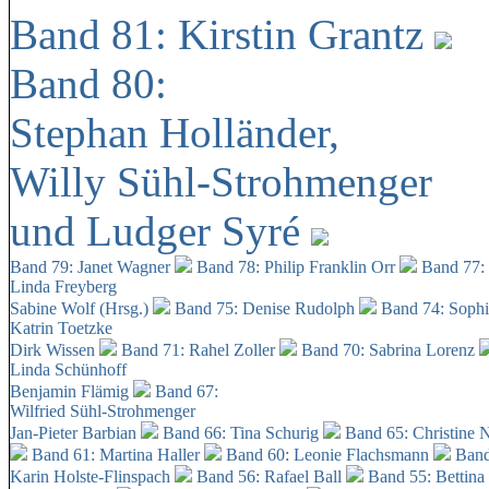
Band 81: Kirstin Grantz
Band 80:
Stephan Holländer,
Willy Sühl-Strohmenger
und Ludger Syré
Band 79: Janet Wagner
Band 78: Philip Franklin Orr
Band 77:
Linda Freyberg
Sabine Wolf (Hrsg.)
Band 75: Denise Rudolph
Band 74: Soph
Katrin Toetzke
Dirk Wissen
Band 71: Rahel Zoller
Band 70: Sabrina Lorenz
Linda Schünhoff
Benjamin Flämig
Band 67:
Wilfried Sühl-Strohmenger
Jan-Pieter Barbian
Band 66: Tina Schurig
Band 65: Christine 
Band 61: Martina Haller
Band 60:
Leonie Flachsmann
Band
Karin Holste-Flinspach
Band 56: Rafael Ball
Band 55: Bettina