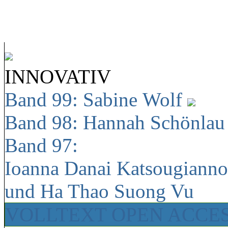
INNOVATIV
Band 99: Sabine Wolf
Band 98: Hannah Schönla
Band 97:
Ioanna Danai Katsougiann
und Ha Thao Suong Vu
VOLLTEXT OPEN ACCE