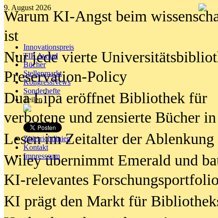
9. August 2026
Warum KI-Angst beim wissenschaft
ist
Innovationspreis
Nur jede vierte Universitätsbibliot
TIP Award
Bücher
Preservation-Policy
Stellenmarkt
KongressNews
Sonderhefte
Dua Lipa eröffnet Bibliothek für
Teilen
verbotene und zensierte Bücher in
Lesen im Zeitalter der Ablenkung
Zitierrichtlinien
Kontakt
Wiley übernimmt Emerald und ba
Impresssum
KI-relevantes Forschungsportfolio
KI prägt den Markt für Bibliothe