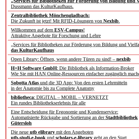
„Services für Bibliotheken zur Förderung von Bildung und Vi
angepasst
Dussmann das KulturKaufhaus.
Zentralbibliothek Mönchengladbach:
Wissenschaftskommunikati
Die Zukunft ist jetzt! Mit RFID-Lösungen von
Nexbib
.
Willkommen auf dem
ESV-Campus
!
konstruktiv!
Attraktive Angebote für Forschung und Lehre
„Services für Bibliotheken zur Förderung von Bildung und Vielfa
Mohr Siebeck übernimmt
das KulturKaufhaus
Open Library: Öffnen, wenn andere Türen zu sind! –
nexbib
und die Zeitschrift für 
H+H Software GmbH
: Die Bibliothek als Information-Broker
Wie Sie mit HAN Online-Ressourcen einfacher zugänglich mach
Francke Attempto
Sobotta Atlas
und die 3D App: Von den ersten Lehrmitteln
in der Anatomie bis zu Complete Anatomy
EBSCO Information Servic
bibliotheca
: DIGITAL – MOBIL – VERNETZT
Recherchefunktionen in
Ein rundes Bibliothekserlebnis für alle
Eine Entscheidung für Ergonomie und Kundenservice:
Automatisierte Rückgabe und Sortierung an der
Stadtbibliothek
Sorbisches Institut neu 
Gütersloh
Geschichte und kulturell
Die neue
utb elibrary
mit den Angeboten
utb-studi-e-book
und
scholars-e-library
geht an den Start