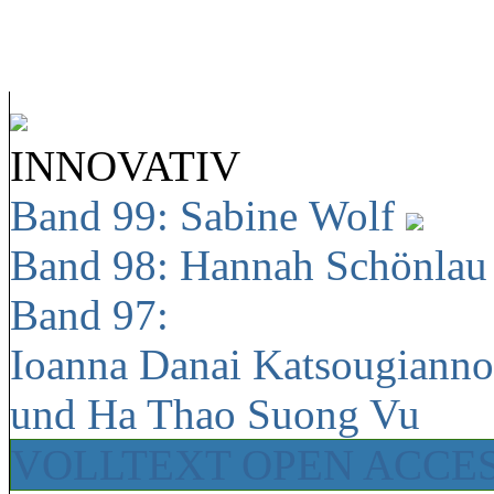
INNOVATIV
Band 99: Sabine Wolf
Band 98: Hannah Schönla
Band 97:
Ioanna Danai Katsougiann
und Ha Thao Suong Vu
VOLLTEXT OPEN ACCE