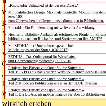
In der Ausgabe
06/2026
(August 20
„Knowledge Unlatched ist der bessere DEAL”
Was Hochschul­bibliotheken von i
Minimalistisches Design. Maximale Kontrolle. Monitoringsystem
testo 160
zum Überwachen der Umgebungsbedingungen in Bibliotheken.
Kinder in der digitalen Welt
Emerald – Ein Familienverlag mit weltweiter Auswirkung
Metadaten als Infrastruktur
Hochschulbibliothek Ansbach als erfolgreicher Pionier im Einsat
bibliothecas neuem Rückgabe- und Sortiersystem flex AMH™
Wenn Bots katalogisieren
Mit ZEDHIA der Unternehmensgeschichte
Mitteleuropas auf der Spur (10.02.2017)
Von Abschlusskleidern bis
ZEDHIA – Das Onlineportal für Wirtschafts-
und Unternehmensgeschichte (22.11.2016)
Geisterjagd-Ausrüstung in der
Erfolgreicher Einsatz von Open Source Software –
„Library of Things“ unterwegs
Teil 3: TYPO3 als Basis für den Website-Relaunch der SUB Ha
Erfolgreicher Einsatz von Open Source Software –
Lesen als Infrastrukturaufgabe
Teil 2: Kitodo als Publikationsserver an der SLUB Dresden
Erfolgreicher Einsatz von Open Source Software –
Wie Jugendliche Social Media
Teil 1: Die BibApp als mobiler Katalog für über 15 Bibliotheken
wirklich erleben