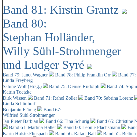
Band 81: Kirstin Grantz
Band 80:
Stephan Holländer,
Willy Sühl-Strohmenger
und Ludger Syré
Band 79: Janet Wagner
Band 78: Philip Franklin Orr
Band 77:
Linda Freyberg
Sabine Wolf (Hrsg.)
Band 75: Denise Rudolph
Band 74: Soph
Katrin Toetzke
Dirk Wissen
Band 71: Rahel Zoller
Band 70: Sabrina Lorenz
Linda Schünhoff
Benjamin Flämig
Band 67:
Wilfried Sühl-Strohmenger
Jan-Pieter Barbian
Band 66: Tina Schurig
Band 65: Christine 
Band 61: Martina Haller
Band 60:
Leonie Flachsmann
Band
Karin Holste-Flinspach
Band 56: Rafael Ball
Band 55: Bettina