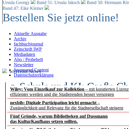
Ursula Georgy
Band 51: Ursula Jaksch
Band 50:
Hermann Rös
Band 47: Eike Kleiner
Bestellen Sie jetzt online!
Aktuelle Ausgabe
Archiv
fachbuchjournal
Zeitschrift IWP
Mediadaten
Abo / Probeheft
Newsletter
Sponsored Content
WEITERE NEWS
Datenschutzerklärung
Schule und KI: Große Ch
Wiley: Vom Einzelkauf zur Kollektion
– mit kuratierten Lizen
effizienter werden und die Studierenden besser versorgen
Voraussetzungen
nexbib: Digitale Partizipation leicht gemacht
–
Zugänglichkeit und Relevanz für die Stadtgesellschaft steigern
Erfolgreiches erstes Hal
Fünf Gründe, warum Bibliotheken auf Dussmann
Segment Research – Ausb
das KulturKaufhaus setzen sollten.