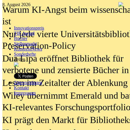
8. August 2026
Warum KI-Angst beim wissenschaft
ist
Innovationspreis
Nur jede vierte Universitätsbibliot
TIP Award
Bücher
Preservation-Policy
Stellenmarkt
KongressNews
Sonderhefte
Dua Lipa eröffnet Bibliothek für
Teilen
verbotene und zensierte Bücher in
Lesen im Zeitalter der Ablenkung
Zitierrichtlinien
Kontakt
Wiley übernimmt Emerald und ba
Impresssum
KI-relevantes Forschungsportfolio
KI prägt den Markt für Bibliothe