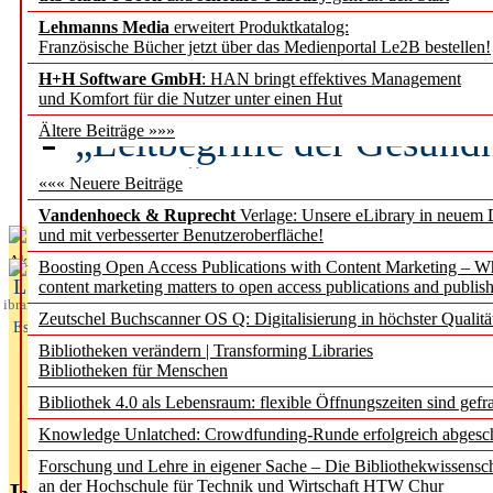
Lehmanns Media
erweitert Produktkatalog:
Künstliche Intelligenz a
Französische Bücher jetzt über das Medienportal Le2B bestellen!
besser zu verstehen
H+H Software GmbH
: HAN bringt effektives Management
und Komfort für die Nutzer unter einen Hut
„Leitbegriffe der Gesund
Ältere Beiträge »»»
des BIÖG erscheinen Ope
««« Neuere Beiträge
Vandenhoeck & Ruprecht
Verlage: Unsere eLibrary in neuem 
und mit verbesserter Benutzeroberfläche!
Aktuelles aus
Boosting Open Access Publications with Content Marketing – 
L
content marketing matters to open access publications and publish
ibrary
Zeutschel Buchscanner OS Q: Digitalisierung in höchster Qualitä
Essentials
Bibliotheken verändern | Transforming Libraries
Bibliotheken für Menschen
Bibliothek 4.0 als Lebensraum: flexible Öffnungszeiten sind gefra
Knowledge Unlatched: Crowdfunding-Runde erfolgreich abgesc
Forschung und Lehre in eigener Sache – Die Bibliothekwissensc
an der Hochschule für Technik und Wirtschaft HTW Chur