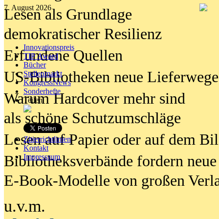
7. August 2026
Lesen als Grundlage
demokratischer Resilienz
Innovationspreis
Erfundene Quellen
TIP Award
Bücher
US-Bibliotheken neue Lieferwege
Stellenmarkt
KongressNews
Sonderhefte
Warum Hardcover mehr sind
Teilen
als schöne Schutzumschläge
Lesen auf Papier oder auf dem Bi
Zitierrichtlinien
Kontakt
Bibliotheksverbände fordern neue
Impresssum
E-Book-Modelle von großen Verl
u.v.m.