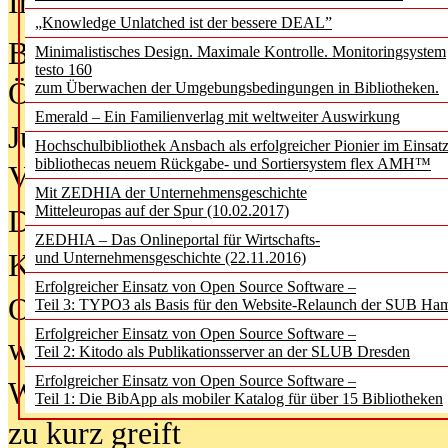
In der Ausgabe
05/2026
(Juni/Juli
„Knowledge Unlatched ist der bessere DEAL”
Bürgerforum fordert mehr Medienb
Minimalistisches Design. Maximale Kontrolle. Monitoringsystem
testo 160
Öffentlichkeit
zum Überwachen der Umgebungsbedingungen in Bibliotheken.
Emerald – Ein Familienverlag mit weltweiter Auswirkung
Jugendliche wollen besseren Schut
Hochschulbibliothek Ansbach als erfolgreicher Pionier im Einsat
bibliothecas neuem Rückgabe- und Sortiersystem flex AMH™
Verbote
Mit ZEDHIA der Unternehmensgeschichte
Mitteleuropas auf der Spur (10.02.2017)
Digitale Langzeit­archi­vierung br
ZEDHIA – Das Onlineportal für Wirtschafts-
KI-Chatbots werden Teil der wiss
und Unternehmensgeschichte (22.11.2016)
Erfolgreicher Einsatz von Open Source Software –
Offene Infrastrukturen für
Teil 3: TYPO3 als Basis für den Website-Relaunch der SUB Ha
Erfolgreicher Einsatz von Open Source Software –
wissenschaftliche Informationssy
Teil 2: Kitodo als Publikationsserver an der SLUB Dresden
Erfolgreicher Einsatz von Open Source Software –
Warum die Debatte über KI-Texte
Teil 1: Die BibApp als mobiler Katalog für über 15 Bibliotheken
zu kurz greift