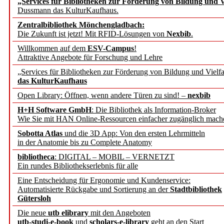
„Services für Bibliotheken zur Förderung von Bildung und Vi
angepasst
Dussmann das KulturKaufhaus.
Zentralbibliothek Mönchengladbach:
Wissenschaftskommunikati
Die Zukunft ist jetzt! Mit RFID-Lösungen von
Nexbib
.
Willkommen auf dem
ESV-Campus
!
konstruktiv!
Attraktive Angebote für Forschung und Lehre
„Services für Bibliotheken zur Förderung von Bildung und Vielfa
Mohr Siebeck übernimmt
das KulturKaufhaus
Open Library: Öffnen, wenn andere Türen zu sind! –
nexbib
und die Zeitschrift für 
H+H Software GmbH
: Die Bibliothek als Information-Broker
Wie Sie mit HAN Online-Ressourcen einfacher zugänglich mach
Francke Attempto
Sobotta Atlas
und die 3D App: Von den ersten Lehrmitteln
in der Anatomie bis zu Complete Anatomy
EBSCO Information Servic
bibliotheca
: DIGITAL – MOBIL – VERNETZT
Recherchefunktionen in
Ein rundes Bibliothekserlebnis für alle
Eine Entscheidung für Ergonomie und Kundenservice:
Automatisierte Rückgabe und Sortierung an der
Stadtbibliothek
Sorbisches Institut neu 
Gütersloh
Geschichte und kulturell
Die neue
utb elibrary
mit den Angeboten
utb-studi-e-book
und
scholars-e-library
geht an den Start