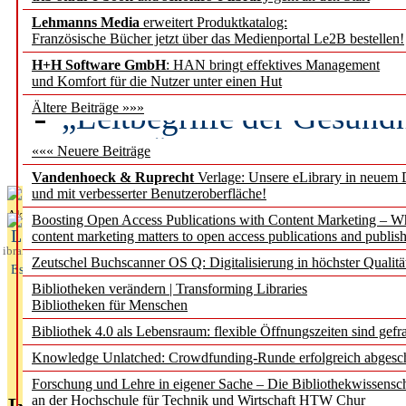
Lehmanns Media
erweitert Produktkatalog:
Künstliche Intelligenz a
Französische Bücher jetzt über das Medienportal Le2B bestellen!
besser zu verstehen
H+H Software GmbH
: HAN bringt effektives Management
und Komfort für die Nutzer unter einen Hut
„Leitbegriffe der Gesund
Ältere Beiträge »»»
des BIÖG erscheinen Ope
««« Neuere Beiträge
Vandenhoeck & Ruprecht
Verlage: Unsere eLibrary in neuem 
und mit verbesserter Benutzeroberfläche!
Aktuelles aus
Boosting Open Access Publications with Content Marketing – 
L
content marketing matters to open access publications and publish
ibrary
Zeutschel Buchscanner OS Q: Digitalisierung in höchster Qualitä
Essentials
Bibliotheken verändern | Transforming Libraries
Bibliotheken für Menschen
Bibliothek 4.0 als Lebensraum: flexible Öffnungszeiten sind gefra
Knowledge Unlatched: Crowdfunding-Runde erfolgreich abgesc
Forschung und Lehre in eigener Sache – Die Bibliothekwissensc
an der Hochschule für Technik und Wirtschaft HTW Chur