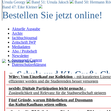
Ursula Georgy
Band 51: Ursula Jaksch
Band 50:
Hermann Rös
Band 47: Eike Kleiner
Bestellen Sie jetzt online!
Aktuelle Ausgabe
Archiv
fachbuchjournal
Zeitschrift IWP
Mediadaten
Abo / Probeheft
Newsletter
Sponsored Content
WEITERE NEWS
Datenschutzerklärung
Schule und KI: Große Ch
Wiley: Vom Einzelkauf zur Kollektion
– mit kuratierten Lizen
effizienter werden und die Studierenden besser versorgen
Voraussetzungen
nexbib: Digitale Partizipation leicht gemacht
–
Zugänglichkeit und Relevanz für die Stadtgesellschaft steigern
Erfolgreiches erstes Hal
Fünf Gründe, warum Bibliotheken auf Dussmann
Segment Research – Ausb
das KulturKaufhaus setzen sollten.