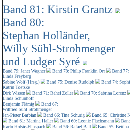
Band 81: Kirstin Grantz
Band 80:
Stephan Holländer,
Willy Sühl-Strohmenger
und Ludger Syré
Band 79: Janet Wagner
Band 78: Philip Franklin Orr
Band 77:
Linda Freyberg
Sabine Wolf (Hrsg.)
Band 75: Denise Rudolph
Band 74: Soph
Katrin Toetzke
Dirk Wissen
Band 71: Rahel Zoller
Band 70: Sabrina Lorenz
Linda Schünhoff
Benjamin Flämig
Band 67:
Wilfried Sühl-Strohmenger
Jan-Pieter Barbian
Band 66: Tina Schurig
Band 65: Christine 
Band 61: Martina Haller
Band 60:
Leonie Flachsmann
Band
Karin Holste-Flinspach
Band 56: Rafael Ball
Band 55: Bettina