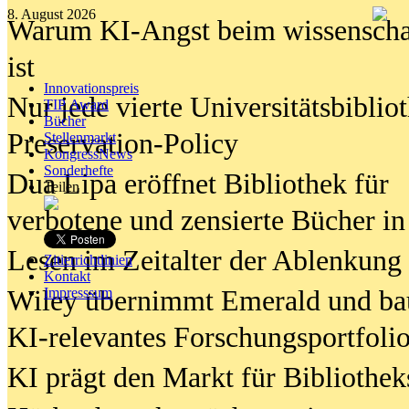
8. August 2026
Warum KI-Angst beim wissenschaft
ist
Innovationspreis
Nur jede vierte Universitätsbibliot
TIP Award
Bücher
Preservation-Policy
Stellenmarkt
KongressNews
Sonderhefte
Dua Lipa eröffnet Bibliothek für
Teilen
verbotene und zensierte Bücher in
Lesen im Zeitalter der Ablenkung
Zitierrichtlinien
Kontakt
Wiley übernimmt Emerald und ba
Impresssum
KI-relevantes Forschungsportfolio
KI prägt den Markt für Bibliothe