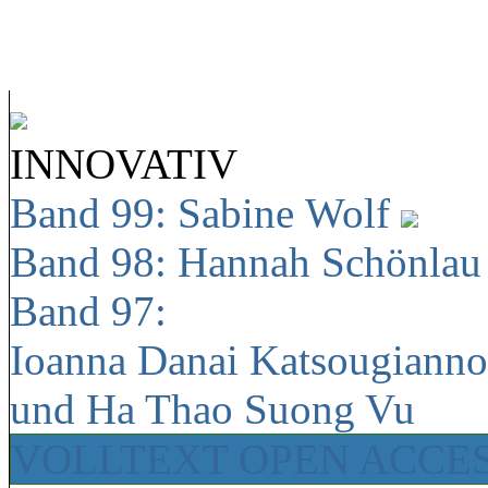
INNOVATIV
Band 99: Sabine Wolf
Band 98: Hannah Schönla
Band 97:
Ioanna Danai Katsougiann
und Ha Thao Suong Vu
VOLLTEXT OPEN ACCE