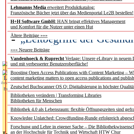
Lehmanns Media
erweitert Produktkatalog:
Künstliche Intelligenz a
Französische Bücher jetzt über das Medienportal Le2B bestellen!
besser zu verstehen
H+H Software GmbH
: HAN bringt effektives Management
und Komfort für die Nutzer unter einen Hut
„Leitbegriffe der Gesund
Ältere Beiträge »»»
des BIÖG erscheinen Ope
««« Neuere Beiträge
Vandenhoeck & Ruprecht
Verlage: Unsere eLibrary in neuem 
und mit verbesserter Benutzeroberfläche!
Aktuelles aus
Boosting Open Access Publications with Content Marketing – 
L
content marketing matters to open access publications and publish
ibrary
Zeutschel Buchscanner OS Q: Digitalisierung in höchster Qualitä
Essentials
Bibliotheken verändern | Transforming Libraries
Bibliotheken für Menschen
Bibliothek 4.0 als Lebensraum: flexible Öffnungszeiten sind gefra
Knowledge Unlatched: Crowdfunding-Runde erfolgreich abgesc
Forschung und Lehre in eigener Sache – Die Bibliothekwissensc
an der Hochschule für Technik und Wirtschaft HTW Chur