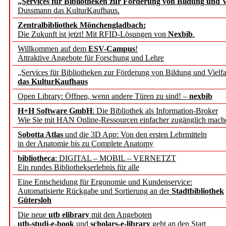
„Services für Bibliotheken zur Förderung von Bildung und Vi
angepasst
Dussmann das KulturKaufhaus.
Zentralbibliothek Mönchengladbach:
Wissenschaftskommunikati
Die Zukunft ist jetzt! Mit RFID-Lösungen von
Nexbib
.
Willkommen auf dem
ESV-Campus
!
konstruktiv!
Attraktive Angebote für Forschung und Lehre
„Services für Bibliotheken zur Förderung von Bildung und Vielfa
Mohr Siebeck übernimmt
das KulturKaufhaus
Open Library: Öffnen, wenn andere Türen zu sind! –
nexbib
und die Zeitschrift für 
H+H Software GmbH
: Die Bibliothek als Information-Broker
Wie Sie mit HAN Online-Ressourcen einfacher zugänglich mach
Francke Attempto
Sobotta Atlas
und die 3D App: Von den ersten Lehrmitteln
in der Anatomie bis zu Complete Anatomy
EBSCO Information Servic
bibliotheca
: DIGITAL – MOBIL – VERNETZT
Recherchefunktionen in
Ein rundes Bibliothekserlebnis für alle
Eine Entscheidung für Ergonomie und Kundenservice:
Automatisierte Rückgabe und Sortierung an der
Stadtbibliothek
Sorbisches Institut neu 
Gütersloh
Geschichte und kulturell
Die neue
utb elibrary
mit den Angeboten
utb-studi-e-book
und
scholars-e-library
geht an den Start