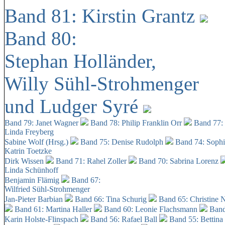
Band 81: Kirstin Grantz
Band 80:
Stephan Holländer,
Willy Sühl-Strohmenger
und Ludger Syré
Band 79: Janet Wagner
Band 78: Philip Franklin Orr
Band 77:
Linda Freyberg
Sabine Wolf (Hrsg.)
Band 75: Denise Rudolph
Band 74: Soph
Katrin Toetzke
Dirk Wissen
Band 71: Rahel Zoller
Band 70: Sabrina Lorenz
Linda Schünhoff
Benjamin Flämig
Band 67:
Wilfried Sühl-Strohmenger
Jan-Pieter Barbian
Band 66: Tina Schurig
Band 65: Christine 
Band 61: Martina Haller
Band 60:
Leonie Flachsmann
Band
Karin Holste-Flinspach
Band 56: Rafael Ball
Band 55: Bettina