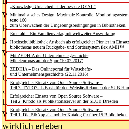
In der Ausgabe
06/2026
(August 20
„Knowledge Unlatched ist der bessere DEAL”
Was Hochschul­bibliotheken von i
Minimalistisches Design. Maximale Kontrolle. Monitoringsystem
testo 160
zum Überwachen der Umgebungsbedingungen in Bibliotheken.
Kinder in der digitalen Welt
Emerald – Ein Familienverlag mit weltweiter Auswirkung
Metadaten als Infrastruktur
Hochschulbibliothek Ansbach als erfolgreicher Pionier im Einsat
bibliothecas neuem Rückgabe- und Sortiersystem flex AMH™
Wenn Bots katalogisieren
Mit ZEDHIA der Unternehmensgeschichte
Mitteleuropas auf der Spur (10.02.2017)
Von Abschlusskleidern bis
ZEDHIA – Das Onlineportal für Wirtschafts-
und Unternehmensgeschichte (22.11.2016)
Geisterjagd-Ausrüstung in der
Erfolgreicher Einsatz von Open Source Software –
„Library of Things“ unterwegs
Teil 3: TYPO3 als Basis für den Website-Relaunch der SUB Ha
Erfolgreicher Einsatz von Open Source Software –
Lesen als Infrastrukturaufgabe
Teil 2: Kitodo als Publikationsserver an der SLUB Dresden
Erfolgreicher Einsatz von Open Source Software –
Wie Jugendliche Social Media
Teil 1: Die BibApp als mobiler Katalog für über 15 Bibliotheken
wirklich erleben