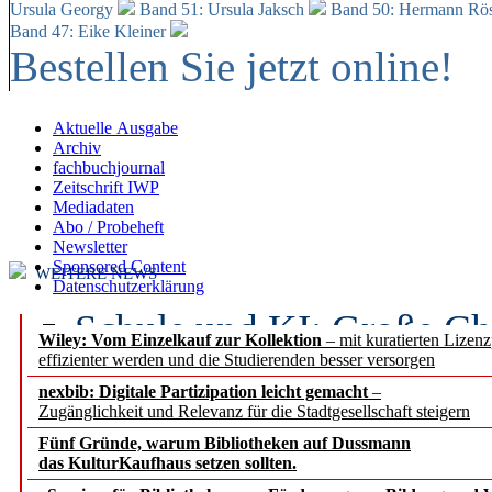
Ursula Georgy
Band 51: Ursula Jaksch
Band 50:
Hermann Rös
Band 47: Eike Kleiner
Bestellen Sie jetzt online!
Aktuelle Ausgabe
Archiv
fachbuchjournal
Zeitschrift IWP
Mediadaten
Abo / Probeheft
Newsletter
Sponsored Content
WEITERE NEWS
Datenschutzerklärung
Schule und KI: Große Ch
Wiley: Vom Einzelkauf zur Kollektion
– mit kuratierten Lizen
effizienter werden und die Studierenden besser versorgen
Voraussetzungen
nexbib: Digitale Partizipation leicht gemacht
–
Zugänglichkeit und Relevanz für die Stadtgesellschaft steigern
Erfolgreiches erstes Hal
Fünf Gründe, warum Bibliotheken auf Dussmann
Segment Research – Ausb
das KulturKaufhaus setzen sollten.