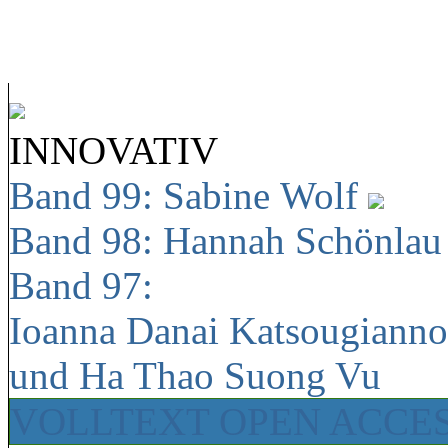
INNOVATIV
Band 99: Sabine Wolf
Band 98: Hannah Schönla
Band 97:
Ioanna Danai Katsougiann
und Ha Thao Suong Vu
VOLLTEXT OPEN ACCE