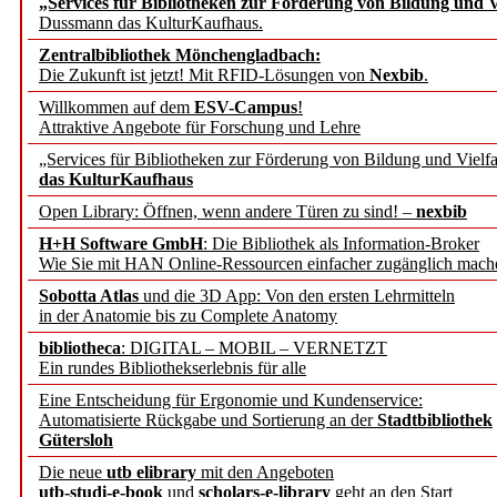
„Services für Bibliotheken zur Förderung von Bildung und Vi
angepasst
Dussmann das KulturKaufhaus.
Zentralbibliothek Mönchengladbach:
Wissenschaftskommunikati
Die Zukunft ist jetzt! Mit RFID-Lösungen von
Nexbib
.
Willkommen auf dem
ESV-Campus
!
konstruktiv!
Attraktive Angebote für Forschung und Lehre
„Services für Bibliotheken zur Förderung von Bildung und Vielfa
Mohr Siebeck übernimmt
das KulturKaufhaus
Open Library: Öffnen, wenn andere Türen zu sind! –
nexbib
und die Zeitschrift für 
H+H Software GmbH
: Die Bibliothek als Information-Broker
Wie Sie mit HAN Online-Ressourcen einfacher zugänglich mach
Francke Attempto
Sobotta Atlas
und die 3D App: Von den ersten Lehrmitteln
in der Anatomie bis zu Complete Anatomy
EBSCO Information Servic
bibliotheca
: DIGITAL – MOBIL – VERNETZT
Recherchefunktionen in
Ein rundes Bibliothekserlebnis für alle
Eine Entscheidung für Ergonomie und Kundenservice:
Automatisierte Rückgabe und Sortierung an der
Stadtbibliothek
Sorbisches Institut neu 
Gütersloh
Geschichte und kulturell
Die neue
utb elibrary
mit den Angeboten
utb-studi-e-book
und
scholars-e-library
geht an den Start