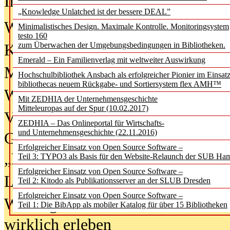
In der Ausgabe
06/2026
(August 20
„Knowledge Unlatched ist der bessere DEAL”
Was Hochschul­bibliotheken von i
Minimalistisches Design. Maximale Kontrolle. Monitoringsystem
testo 160
zum Überwachen der Umgebungsbedingungen in Bibliotheken.
Kinder in der digitalen Welt
Emerald – Ein Familienverlag mit weltweiter Auswirkung
Metadaten als Infrastruktur
Hochschulbibliothek Ansbach als erfolgreicher Pionier im Einsat
bibliothecas neuem Rückgabe- und Sortiersystem flex AMH™
Wenn Bots katalogisieren
Mit ZEDHIA der Unternehmensgeschichte
Mitteleuropas auf der Spur (10.02.2017)
Von Abschlusskleidern bis
ZEDHIA – Das Onlineportal für Wirtschafts-
und Unternehmensgeschichte (22.11.2016)
Geisterjagd-Ausrüstung in der
Erfolgreicher Einsatz von Open Source Software –
„Library of Things“ unterwegs
Teil 3: TYPO3 als Basis für den Website-Relaunch der SUB Ha
Erfolgreicher Einsatz von Open Source Software –
Lesen als Infrastrukturaufgabe
Teil 2: Kitodo als Publikationsserver an der SLUB Dresden
Erfolgreicher Einsatz von Open Source Software –
Wie Jugendliche Social Media
Teil 1: Die BibApp als mobiler Katalog für über 15 Bibliotheken
wirklich erleben