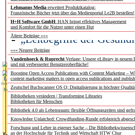
Lehmanns Media
erweitert Produktkatalog:
Künstliche Intelligenz a
Französische Bücher jetzt über das Medienportal Le2B bestellen!
besser zu verstehen
H+H Software GmbH
: HAN bringt effektives Management
und Komfort für die Nutzer unter einen Hut
„Leitbegriffe der Gesund
Ältere Beiträge »»»
des BIÖG erscheinen Ope
««« Neuere Beiträge
Vandenhoeck & Ruprecht
Verlage: Unsere eLibrary in neuem 
und mit verbesserter Benutzeroberfläche!
Aktuelles aus
Boosting Open Access Publications with Content Marketing – 
L
content marketing matters to open access publications and publish
ibrary
Zeutschel Buchscanner OS Q: Digitalisierung in höchster Qualitä
Essentials
Bibliotheken verändern | Transforming Libraries
Bibliotheken für Menschen
Bibliothek 4.0 als Lebensraum: flexible Öffnungszeiten sind gefra
Knowledge Unlatched: Crowdfunding-Runde erfolgreich abgesc
Forschung und Lehre in eigener Sache – Die Bibliothekwissensc
an der Hochschule für Technik und Wirtschaft HTW Chur