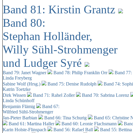
Band 81: Kirstin Grantz
Band 80:
Stephan Holländer,
Willy Sühl-Strohmenger
und Ludger Syré
Band 79: Janet Wagner
Band 78: Philip Franklin Orr
Band 77:
Linda Freyberg
Sabine Wolf (Hrsg.)
Band 75: Denise Rudolph
Band 74: Soph
Katrin Toetzke
Dirk Wissen
Band 71: Rahel Zoller
Band 70: Sabrina Lorenz
Linda Schünhoff
Benjamin Flämig
Band 67:
Wilfried Sühl-Strohmenger
Jan-Pieter Barbian
Band 66: Tina Schurig
Band 65: Christine 
Band 61: Martina Haller
Band 60:
Leonie Flachsmann
Band
Karin Holste-Flinspach
Band 56: Rafael Ball
Band 55: Bettina