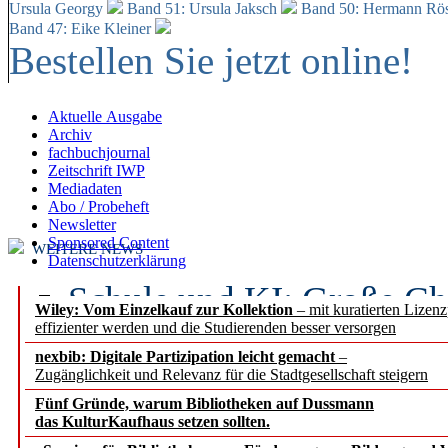
Ursula Georgy
Band 51: Ursula Jaksch
Band 50:
Hermann Rös
Band 47: Eike Kleiner
Bestellen Sie jetzt online!
Aktuelle Ausgabe
Archiv
fachbuchjournal
Zeitschrift IWP
Mediadaten
Abo / Probeheft
Newsletter
Sponsored Content
WEITERE NEWS
Datenschutzerklärung
Schule und KI: Große Ch
Wiley: Vom Einzelkauf zur Kollektion
– mit kuratierten Lizen
effizienter werden und die Studierenden besser versorgen
Voraussetzungen
nexbib: Digitale Partizipation leicht gemacht
–
Zugänglichkeit und Relevanz für die Stadtgesellschaft steigern
Erfolgreiches erstes Hal
Fünf Gründe, warum Bibliotheken auf Dussmann
Segment Research – Ausb
das KulturKaufhaus setzen sollten.