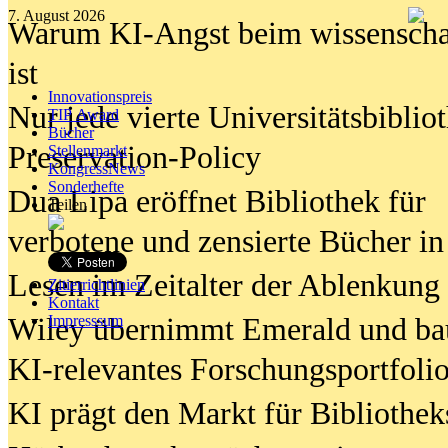
7. August 2026
Warum KI-Angst beim wissenschaft
ist
Innovationspreis
Nur jede vierte Universitätsbibliot
TIP Award
Bücher
Preservation-Policy
Stellenmarkt
KongressNews
Sonderhefte
Dua Lipa eröffnet Bibliothek für
Teilen
verbotene und zensierte Bücher in
Lesen im Zeitalter der Ablenkung
Zitierrichtlinien
Kontakt
Wiley übernimmt Emerald und ba
Impresssum
KI-relevantes Forschungsportfolio
KI prägt den Markt für Bibliothe