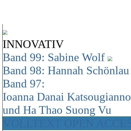
INNOVATIV
Band 99: Sabine Wolf
Band 98: Hannah Schönla
Band 97:
Ioanna Danai Katsougiann
und Ha Thao Suong Vu
VOLLTEXT OPEN ACCE