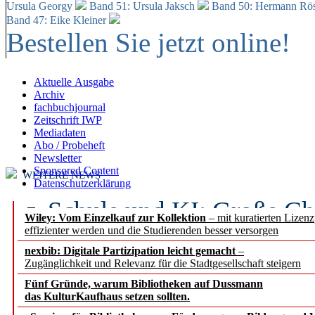
Ursula Georgy
Band 51: Ursula Jaksch
Band 50:
Hermann Rös
Band 47: Eike Kleiner
Bestellen Sie jetzt online!
Aktuelle Ausgabe
Archiv
fachbuchjournal
Zeitschrift IWP
Mediadaten
Abo / Probeheft
Newsletter
Sponsored Content
WEITERE NEWS
Datenschutzerklärung
Schule und KI: Große Ch
Wiley: Vom Einzelkauf zur Kollektion
– mit kuratierten Lizen
effizienter werden und die Studierenden besser versorgen
Voraussetzungen
nexbib: Digitale Partizipation leicht gemacht
–
Zugänglichkeit und Relevanz für die Stadtgesellschaft steigern
Erfolgreiches erstes Hal
Fünf Gründe, warum Bibliotheken auf Dussmann
Segment Research – Ausb
das KulturKaufhaus setzen sollten.