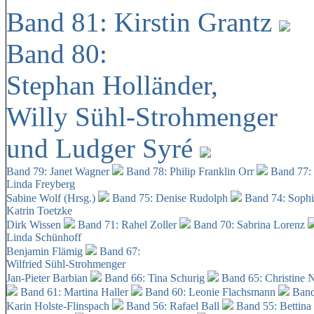
Band 81: Kirstin Grantz
Band 80:
Stephan Holländer,
Willy Sühl-Strohmenger
und Ludger Syré
Band 79: Janet Wagner
Band 78: Philip Franklin Orr
Band 77:
Linda Freyberg
Sabine Wolf (Hrsg.)
Band 75: Denise Rudolph
Band 74: Soph
Katrin Toetzke
Dirk Wissen
Band 71: Rahel Zoller
Band 70: Sabrina Lorenz
Linda Schünhoff
Benjamin Flämig
Band 67:
Wilfried Sühl-Strohmenger
Jan-Pieter Barbian
Band 66: Tina Schurig
Band 65: Christine 
Band 61: Martina Haller
Band 60:
Leonie Flachsmann
Band
Karin Holste-Flinspach
Band 56: Rafael Ball
Band 55: Bettina