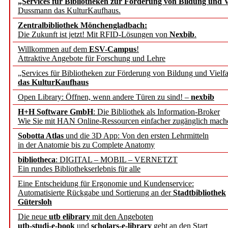
„Services für Bibliotheken zur Förderung von Bildung und Vi
angepasst
Dussmann das KulturKaufhaus.
Zentralbibliothek Mönchengladbach:
Wissenschaftskommunikati
Die Zukunft ist jetzt! Mit RFID-Lösungen von
Nexbib
.
Willkommen auf dem
ESV-Campus
!
konstruktiv!
Attraktive Angebote für Forschung und Lehre
„Services für Bibliotheken zur Förderung von Bildung und Vielfa
Mohr Siebeck übernimmt
das KulturKaufhaus
Open Library: Öffnen, wenn andere Türen zu sind! –
nexbib
und die Zeitschrift für 
H+H Software GmbH
: Die Bibliothek als Information-Broker
Wie Sie mit HAN Online-Ressourcen einfacher zugänglich mach
Francke Attempto
Sobotta Atlas
und die 3D App: Von den ersten Lehrmitteln
in der Anatomie bis zu Complete Anatomy
EBSCO Information Servic
bibliotheca
: DIGITAL – MOBIL – VERNETZT
Recherchefunktionen in
Ein rundes Bibliothekserlebnis für alle
Eine Entscheidung für Ergonomie und Kundenservice:
Automatisierte Rückgabe und Sortierung an der
Stadtbibliothek
Sorbisches Institut neu 
Gütersloh
Geschichte und kulturell
Die neue
utb elibrary
mit den Angeboten
utb-studi-e-book
und
scholars-e-library
geht an den Start