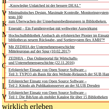
In der Ausgabe
06/2026
(August 20
„Knowledge Unlatched ist der bessere DEAL”
Was Hochschul­bibliotheken von i
Minimalistisches Design. Maximale Kontrolle. Monitoringsystem
testo 160
zum Überwachen der Umgebungsbedingungen in Bibliotheken.
Kinder in der digitalen Welt
Emerald – Ein Familienverlag mit weltweiter Auswirkung
Metadaten als Infrastruktur
Hochschulbibliothek Ansbach als erfolgreicher Pionier im Einsat
bibliothecas neuem Rückgabe- und Sortiersystem flex AMH™
Wenn Bots katalogisieren
Mit ZEDHIA der Unternehmensgeschichte
Mitteleuropas auf der Spur (10.02.2017)
Von Abschlusskleidern bis
ZEDHIA – Das Onlineportal für Wirtschafts-
und Unternehmensgeschichte (22.11.2016)
Geisterjagd-Ausrüstung in der
Erfolgreicher Einsatz von Open Source Software –
„Library of Things“ unterwegs
Teil 3: TYPO3 als Basis für den Website-Relaunch der SUB Ha
Erfolgreicher Einsatz von Open Source Software –
Lesen als Infrastrukturaufgabe
Teil 2: Kitodo als Publikationsserver an der SLUB Dresden
Erfolgreicher Einsatz von Open Source Software –
Wie Jugendliche Social Media
Teil 1: Die BibApp als mobiler Katalog für über 15 Bibliotheken
wirklich erleben