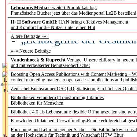
Lehmanns Media
erweitert Produktkatalog:
Künstliche Intelligenz a
Französische Bücher jetzt über das Medienportal Le2B bestellen!
besser zu verstehen
H+H Software GmbH
: HAN bringt effektives Management
und Komfort für die Nutzer unter einen Hut
„Leitbegriffe der Gesund
Ältere Beiträge »»»
des BIÖG erscheinen Ope
««« Neuere Beiträge
Vandenhoeck & Ruprecht
Verlage: Unsere eLibrary in neuem 
und mit verbesserter Benutzeroberfläche!
Aktuelles aus
Boosting Open Access Publications with Content Marketing – 
L
content marketing matters to open access publications and publish
ibrary
Zeutschel Buchscanner OS Q: Digitalisierung in höchster Qualitä
Essentials
Bibliotheken verändern | Transforming Libraries
Bibliotheken für Menschen
Bibliothek 4.0 als Lebensraum: flexible Öffnungszeiten sind gefra
Knowledge Unlatched: Crowdfunding-Runde erfolgreich abgesc
Forschung und Lehre in eigener Sache – Die Bibliothekwissensc
an der Hochschule für Technik und Wirtschaft HTW Chur