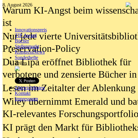
8. August 2026
Warum KI-Angst beim wissenschaft
ist
Innovationspreis
Nur jede vierte Universitätsbibliot
TIP Award
Bücher
Preservation-Policy
Stellenmarkt
KongressNews
Sonderhefte
Dua Lipa eröffnet Bibliothek für
Teilen
verbotene und zensierte Bücher in
Lesen im Zeitalter der Ablenkung
Zitierrichtlinien
Kontakt
Wiley übernimmt Emerald und ba
Impresssum
KI-relevantes Forschungsportfolio
KI prägt den Markt für Bibliothe