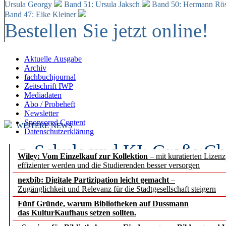
Ursula Georgy
Band 51: Ursula Jaksch
Band 50:
Hermann Rös
Band 47: Eike Kleiner
Bestellen Sie jetzt online!
Aktuelle Ausgabe
Archiv
fachbuchjournal
Zeitschrift IWP
Mediadaten
Abo / Probeheft
Newsletter
Sponsored Content
WEITERE NEWS
Datenschutzerklärung
Schule und KI: Große Ch
Wiley: Vom Einzelkauf zur Kollektion
– mit kuratierten Lizen
effizienter werden und die Studierenden besser versorgen
Voraussetzungen
nexbib: Digitale Partizipation leicht gemacht
–
Zugänglichkeit und Relevanz für die Stadtgesellschaft steigern
Erfolgreiches erstes Hal
Fünf Gründe, warum Bibliotheken auf Dussmann
Segment Research – Ausb
das KulturKaufhaus setzen sollten.