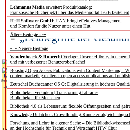
Lehmanns Media
erweitert Produktkatalog:
Künstliche Intelligenz a
Französische Bücher jetzt über das Medienportal Le2B bestellen!
besser zu verstehen
H+H Software GmbH
: HAN bringt effektives Management
und Komfort für die Nutzer unter einen Hut
„Leitbegriffe der Gesund
Ältere Beiträge »»»
des BIÖG erscheinen Ope
««« Neuere Beiträge
Vandenhoeck & Ruprecht
Verlage: Unsere eLibrary in neuem 
und mit verbesserter Benutzeroberfläche!
Aktuelles aus
Boosting Open Access Publications with Content Marketing – 
L
content marketing matters to open access publications and publish
ibrary
Zeutschel Buchscanner OS Q: Digitalisierung in höchster Qualitä
Essentials
Bibliotheken verändern | Transforming Libraries
Bibliotheken für Menschen
Bibliothek 4.0 als Lebensraum: flexible Öffnungszeiten sind gefra
Knowledge Unlatched: Crowdfunding-Runde erfolgreich abgesc
Forschung und Lehre in eigener Sache – Die Bibliothekwissensc
an der Hochschule für Technik und Wirtschaft HTW Chur