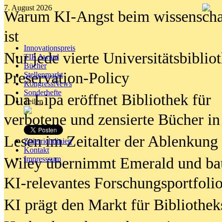
7. August 2026
Warum KI-Angst beim wissenschaft
ist
Innovationspreis
Nur jede vierte Universitätsbibliot
TIP Award
Bücher
Preservation-Policy
Stellenmarkt
KongressNews
Sonderhefte
Dua Lipa eröffnet Bibliothek für
Teilen
verbotene und zensierte Bücher in
Lesen im Zeitalter der Ablenkung
Zitierrichtlinien
Kontakt
Wiley übernimmt Emerald und ba
Impresssum
KI-relevantes Forschungsportfolio
KI prägt den Markt für Bibliothe