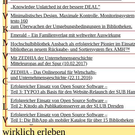
In der Ausgabe
06/2026
(August 20
„Knowledge Unlatched ist der bessere DEAL”
Was Hochschul­bibliotheken von i
Minimalistisches Design. Maximale Kontrolle. Monitoringsystem
testo 160
zum Überwachen der Umgebungsbedingungen in Bibliotheken.
Kinder in der digitalen Welt
Emerald – Ein Familienverlag mit weltweiter Auswirkung
Metadaten als Infrastruktur
Hochschulbibliothek Ansbach als erfolgreicher Pionier im Einsat
bibliothecas neuem Rückgabe- und Sortiersystem flex AMH™
Wenn Bots katalogisieren
Mit ZEDHIA der Unternehmensgeschichte
Mitteleuropas auf der Spur (10.02.2017)
Von Abschlusskleidern bis
ZEDHIA – Das Onlineportal für Wirtschafts-
und Unternehmensgeschichte (22.11.2016)
Geisterjagd-Ausrüstung in der
Erfolgreicher Einsatz von Open Source Software –
„Library of Things“ unterwegs
Teil 3: TYPO3 als Basis für den Website-Relaunch der SUB Ha
Erfolgreicher Einsatz von Open Source Software –
Lesen als Infrastrukturaufgabe
Teil 2: Kitodo als Publikationsserver an der SLUB Dresden
Erfolgreicher Einsatz von Open Source Software –
Wie Jugendliche Social Media
Teil 1: Die BibApp als mobiler Katalog für über 15 Bibliotheken
wirklich erleben