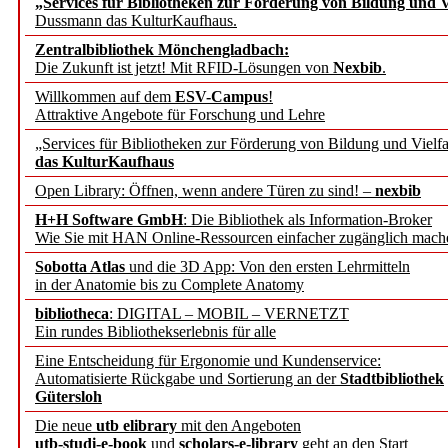
„Services für Bibliotheken zur Förderung von Bildung und Vi
angepasst
Dussmann das KulturKaufhaus.
Zentralbibliothek Mönchengladbach:
Wissenschaftskommunikati
Die Zukunft ist jetzt! Mit RFID-Lösungen von
Nexbib
.
Willkommen auf dem
ESV-Campus
!
konstruktiv!
Attraktive Angebote für Forschung und Lehre
„Services für Bibliotheken zur Förderung von Bildung und Vielfa
Mohr Siebeck übernimmt
das KulturKaufhaus
Open Library: Öffnen, wenn andere Türen zu sind! –
nexbib
und die Zeitschrift für 
H+H Software GmbH
: Die Bibliothek als Information-Broker
Wie Sie mit HAN Online-Ressourcen einfacher zugänglich mach
Francke Attempto
Sobotta Atlas
und die 3D App: Von den ersten Lehrmitteln
in der Anatomie bis zu Complete Anatomy
EBSCO Information Servic
bibliotheca
: DIGITAL – MOBIL – VERNETZT
Recherchefunktionen in
Ein rundes Bibliothekserlebnis für alle
Eine Entscheidung für Ergonomie und Kundenservice:
Automatisierte Rückgabe und Sortierung an der
Stadtbibliothek
Sorbisches Institut neu 
Gütersloh
Geschichte und kulturell
Die neue
utb elibrary
mit den Angeboten
utb-studi-e-book
und
scholars-e-library
geht an den Start