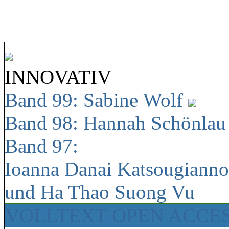
INNOVATIV
Band 99: Sabine Wolf
Band 98: Hannah Schönla
Band 97:
Ioanna Danai Katsougiann
und Ha Thao Suong Vu
VOLLTEXT OPEN ACCE