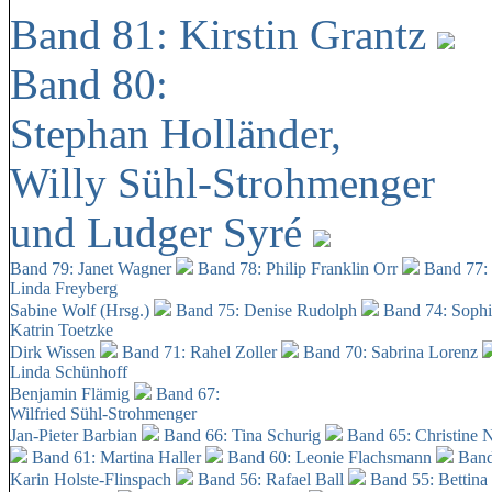
Band 81: Kirstin Grantz
Band 80:
Stephan Holländer,
Willy Sühl-Strohmenger
und Ludger Syré
Band 79: Janet Wagner
Band 78: Philip Franklin Orr
Band 77:
Linda Freyberg
Sabine Wolf (Hrsg.)
Band 75: Denise Rudolph
Band 74: Soph
Katrin Toetzke
Dirk Wissen
Band 71: Rahel Zoller
Band 70: Sabrina Lorenz
Linda Schünhoff
Benjamin Flämig
Band 67:
Wilfried Sühl-Strohmenger
Jan-Pieter Barbian
Band 66: Tina Schurig
Band 65: Christine 
Band 61: Martina Haller
Band 60:
Leonie Flachsmann
Band
Karin Holste-Flinspach
Band 56: Rafael Ball
Band 55: Bettina