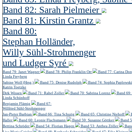
Band 82: Sarah Pielmeier
Band 81: Kirstin Grantz
Band 80:
Stephan Holländer,
Willy Sühl-Strohmenger
und Ludger Syré
Band 79: Janet Wagner
Band 78: Philip Franklin Orr
Band 77: Carina Do
Linda Freyberg
Sabine Wolf (Hrsg.)
Band 75: Denise Rudolph
Band 74: Sophia Paplowsk
Katrin Toetzke
Dirk Wissen
Band 71: Rahel Zoller
Band 70: Sabrina Lorenz
Band 69: 
Linda Schünhoff
Benjamin Flämig
Band 67:
Wilfried Sühl-Strohmenger
Jan-Pieter Barbian
Band 66: Tina Schurig
Band 65: Christine Niehoff
Haller
Band 60:
Leonie Flachsmann
Band 59: Susanne Göttker
Band 5
Bettina Schröder
Band 54: Florian Hagen
Band 53: Anthea Zöller
Band
Lisa Maria Geisler
Band 48:
Raphaela Schneider
Band 47: Eike Kleiner