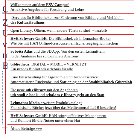
Willkommen auf dem
ESV-Campus
!
Christian Benesch
Attraktive Angebote für Forschung und Lehre
„Services für Bibliotheken zur Förderung von Bildung und Vielfalt“ –
ZEDHIA macht es möglich: 135 Ja
das KulturKaufhaus
Unternehmensgeschichte aus Mittel
Open Library: Öffnen, wenn andere Türen zu sind! –
nexbib
H+H Software GmbH
: Die Bibliothek als Information-Broker
via Mausklick jederzeit und überal
Wie Sie mit HAN Online-Ressourcen einfacher zugänglich machen
Sobotta Atlas
und die 3D App: Von den ersten Lehrmitteln
mühevolle und zeitaufwändige Rec
in der Anatomie bis zu Complete Anatomy
Bibliotheksbeständen und regiona
bibliotheca
: DIGITAL – MOBIL – VERNETZT
Ein rundes Bibliothekserlebnis für alle
Archiven können nun in wenigen
Eine Entscheidung für Ergonomie und Kundenservice:
Automatisierte Rückgabe und Sortierung an der
Stadtbibliothek Gütersloh
erfolgreich durchgeführt werden
Die neue
utb elibrary
mit den Angeboten
utb-studi-e-book
und
scholars-e-library
geht an den Start
Verlag noch lange nicht zufrieden
Lehmanns Media
erweitert Produktkatalog:
werden 2017 hinzugefügt werden
Französische Bücher jetzt über das Medienportal Le2B bestellen!
H+H Software GmbH
: HAN bringt effektives Management
Zeitraum auf 191 Jahre erweiter
und Komfort für die Nutzer unter einen Hut
Ältere Beiträge »»»