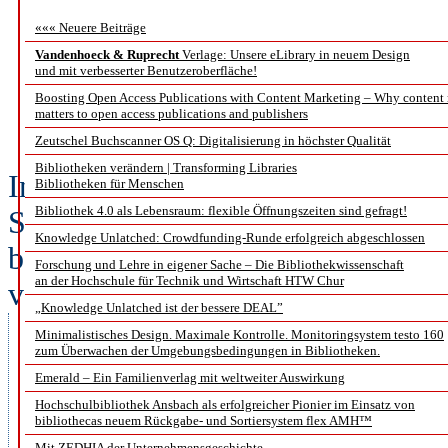
Erfolgreicher Einsatz
««« Neuere Beiträge
Vandenhoeck & Ruprecht
Verlage: Unsere eLibrary in neuem Design
und mit verbesserter Benutzeroberfläche!
Teil 3: TYPO3 als Basis
Boosting Open Access Publications with Content Marketing – Why content
matters to open access publications and publishers
SUB
Zeutschel Buchscanner OS Q: Digitalisierung in höchster Qualität
Bibliotheken verändern | Transforming Libraries
In unserer dreiteiligen Reihe übe
Bibliotheken für Menschen
Bibliothek 4.0 als Lebensraum: flexible Öffnungszeiten sind gefragt!
Source Software in Bibliotheken 
Knowledge Unlatched: Crowdfunding-Runde erfolgreich abgeschlossen
basierte Website der Staats- und 
Forschung und Lehre in eigener Sache – Die Bibliothekwissenschaft
an der Hochschule für Technik und Wirtschaft HTW Chur
vorstellen, die einerseits den
„Knowledge Unlatched ist der bessere DEAL”
Anspruch hat, modern, responsiv,
Minimalistisches Design. Maximale Kontrolle. Monitoringsystem testo 160
zum Überwachen der Umgebungsbedingungen in Bibliotheken.
strukturiert zu sein und zugleich
Emerald – Ein Familienverlag mit weltweiter Auswirkung
Bibliothekstechnologien intellige
Hochschulbibliothek Ansbach als erfolgreicher Pionier im Einsatz von
bibliothecas neuem Rückgabe- und Sortiersystem flex AMH™
Aber lesen Sie selbst.
Mit ZEDHIA der Unternehmensgeschichte