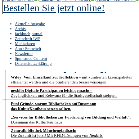
Bestellen Sie jetzt online!
Aktuelle Ausgabe
Archiv
fachbuchjournal
Zeitschrift IWP
Mediadaten
Abo / Probeheft
Newsletter
Sponsored Content
Datenschutzerklärung
b.i.t.
online
6 /
Wiley: Vom Einzelkauf zur Kollektion
– mit kuratierten Lizenzpaketen
effizienter werden und die Studierenden besser versorgen
Sponsored Co
nexbib: Digitale Partizipation leicht gemacht
–
Zugänglichkeit und Relevanz für die Stadtgesellschaft steigern
Fünf Gründe, warum Bibliotheken auf Dussmann
das KulturKaufhaus setzen sollten.
ZEDHIA – Das Onlinep
„Services für Bibliotheken zur Förderung von Bildung und Vielfalt”.
Dussmann das KulturKaufhaus.
Unternehm
Zentralbibliothek Mönchengladbach:
Die Zukunft ist jetzt! Mit RFID-Lösungen von
Nexbib
.