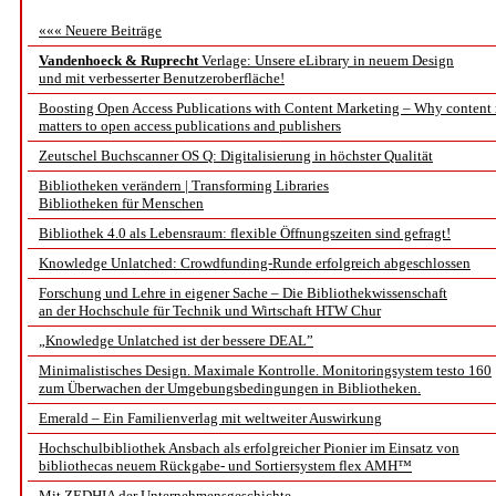
««« Neuere Beiträge
Vandenhoeck & Ruprecht
Verlage: Unsere eLibrary in neuem Design
und mit verbesserter Benutzeroberfläche!
Boosting Open Access Publications with Content Marketing – Why content
matters to open access publications and publishers
Zeutschel Buchscanner OS Q: Digitalisierung in höchster Qualität
Bibliotheken verändern | Transforming Libraries
Bibliotheken für Menschen
Bibliothek 4.0 als Lebensraum: flexible Öffnungszeiten sind gefragt!
Knowledge Unlatched: Crowdfunding-Runde erfolgreich abgeschlossen
Forschung und Lehre in eigener Sache – Die Bibliothekwissenschaft
an der Hochschule für Technik und Wirtschaft HTW Chur
„Knowledge Unlatched ist der bessere DEAL”
Minimalistisches Design. Maximale Kontrolle. Monitoringsystem testo 160
zum Überwachen der Umgebungsbedingungen in Bibliotheken.
Emerald – Ein Familienverlag mit weltweiter Auswirkung
Hochschulbibliothek Ansbach als erfolgreicher Pionier im Einsatz von
bibliothecas neuem Rückgabe- und Sortiersystem flex AMH™
Mit ZEDHIA der Unternehmensgeschichte