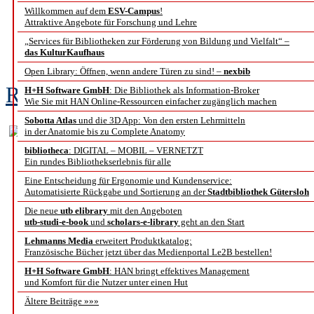
Willkommen auf dem
ESV-Campus
!
Metadatengestütztes 
Attraktive Angebote für Forschung und Lehre
„Services für Bibliotheken zur Förderung von Bildung und Vielfalt“ –
Erschließung von M
das KulturKaufhaus
Open Library: Öffnen, wenn andere Türen zu sind! –
nexbib
Roman Holzhause, Heidi Krömker
H+H Software GmbH
: Die Bibliothek als Information-Broker
Wie Sie mit HAN Online-Ressourcen einfacher zugänglich machen
Sobotta Atlas
und die 3D App: Von den ersten Lehrmitteln
in der Anatomie bis zu Complete Anatomy
bibliotheca
: DIGITAL – MOBIL – VERNETZT
Ein rundes Bibliothekserlebnis für alle
Eine Entscheidung für Ergonomie und Kundenservice:
Automatisierte Rückgabe und Sortierung an der
Stadtbibliothek Gütersloh
Die neue
utb elibrary
mit den Angeboten
utb-studi-e-book
und
scholars-e-library
geht an den Start
Lehmanns Media
erweitert Produktkatalog:
Französische Bücher jetzt über das Medienportal Le2B bestellen!
H+H Software GmbH
: HAN bringt effektives Management
und Komfort für die Nutzer unter einen Hut
Ältere Beiträge »»»