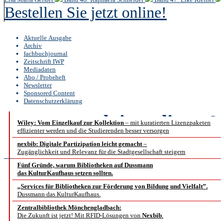
Bestellen Sie jetzt online!
Aktuelle Ausgabe
Archiv
fachbuchjournal
Zeitschrift IWP
Mediadaten
Abo / Probeheft
Newsletter
Sponsored Content
Datenschutzerklärung
b.i.t.
online
6 
Wiley: Vom Einzelkauf zur Kollektion
– mit kuratierten Lizenzpaketen
effizienter werden und die Studierenden besser versorgen
Abstract
nexbib: Digitale Partizipation leicht gemacht
–
Zugänglichkeit und Relevanz für die Stadtgesellschaft steigern
Fünf Gründe, warum Bibliotheken auf Dussmann
das KulturKaufhaus setzen sollten.
Vernetzung von aud
„Services für Bibliotheken zur Förderung von Bildung und Vielfalt”.
Dussmann das KulturKaufhaus.
Meta
Zentralbibliothek Mönchengladbach:
Die Zukunft ist jetzt! Mit RFID-Lösungen von
Nexbib
.