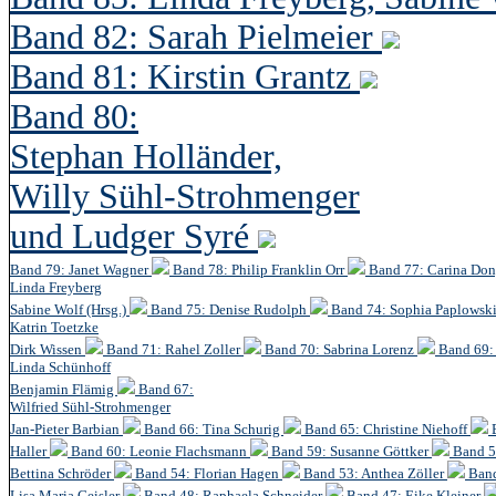
Band 82: Sarah Pielmeier
Band 81: Kirstin Grantz
Band 80:
Stephan Holländer,
Willy Sühl-Strohmenger
und Ludger Syré
Band 79: Janet Wagner
Band 78: Philip Franklin Orr
Band 77: Carina Do
Linda Freyberg
Sabine Wolf (Hrsg.)
Band 75: Denise Rudolph
Band 74: Sophia Paplowsk
Katrin Toetzke
Dirk Wissen
Band 71: Rahel Zoller
Band 70: Sabrina Lorenz
Band 69: 
Linda Schünhoff
Benjamin Flämig
Band 67:
Wilfried Sühl-Strohmenger
Jan-Pieter Barbian
Band 66: Tina Schurig
Band 65: Christine Niehoff
Haller
Band 60:
Leonie Flachsmann
Band 59: Susanne Göttker
Band 5
Bettina Schröder
Band 54: Florian Hagen
Band 53: Anthea Zöller
Band
Lisa Maria Geisler
Band 48:
Raphaela Schneider
Band 47: Eike Kleiner