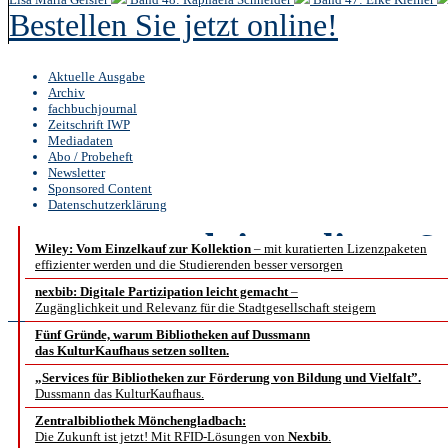
Bestellen Sie jetzt online!
Aktuelle Ausgabe
Archiv
fachbuchjournal
Zeitschrift IWP
Mediadaten
Abo / Probeheft
Newsletter
Sponsored Content
Datenschutzerklärung
b.i.t.
online
6 /
Wiley: Vom Einzelkauf zur Kollektion
– mit kuratierten Lizenzpaketen
effizienter werden und die Studierenden besser versorgen
Nachrichtenbe
nexbib: Digitale Partizipation leicht gemacht
–
Zugänglichkeit und Relevanz für die Stadtgesellschaft steigern
Fünf Gründe, warum Bibliotheken auf Dussmann
das KulturKaufhaus setzen sollten.
ZBIW-
„Services für Bibliotheken zur Förderung von Bildung und Vielfalt”.
Dussmann das KulturKaufhaus.
Fortbilden
Zentralbibliothek Mönchengladbach:
Die Zukunft ist jetzt! Mit RFID-Lösungen von
Nexbib
.