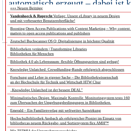
automatisch erzeugt – dabei ist 
««« Neuere Beiträge
Fortbildungseinrichtungen dahe
Vandenhoeck & Ruprecht
Verlage: Unsere eLibrary in neuem Design
und mit verbesserter Benutzeroberfläche!
gegenwärtigen Alltagsgeschäft d
Boosting Open Access Publications with Content Marketing – Why content
Horizont abzeichnenden Veränd
matters to open access publications and publishers
Zeutschel Buchscanner OS Q: Digitalisierung in höchster Qualität
Bibliotheken verändern | Transforming Libraries
Bibliotheken für Menschen
Das Projekt „
Bibliothek 4.0 als Lebensraum: flexible Öffnungszeiten sind gefragt!
Digitalisierung und ele
Knowledge Unlatched: Crowdfunding-Runde erfolgreich abgeschlossen
Forschung und Lehre in eigener Sache – Die Bibliothekwissenschaft
an der Hochschule für Technik und Wirtschaft HTW Chur
historis
„Knowledge Unlatched ist der bessere DEAL”
Ein Werk
Minimalistisches Design. Maximale Kontrolle. Monitoringsystem testo 160
zum Überwachen der Umgebungsbedingungen in Bibliotheken.
Emerald – Ein Familienverlag mit weltweiter Auswirkung
Teil 1: Scanproz
Hochschulbibliothek Ansbach als erfolgreicher Pionier im Einsatz von
bibliothecas neuem Rückgabe- und Sortiersystem flex AMH™
Mit ZEDHIA der Unternehmensgeschichte