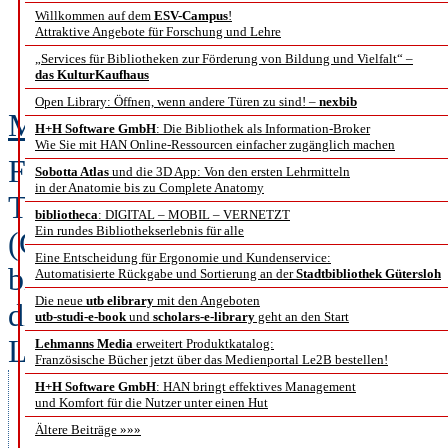
Über Initiative,
Willkommen auf dem
ESV-Campus
!
Attraktive Angebote für Forschung und Lehre
„Services für Bibliotheken zur Förderung von Bildung und Vielfalt“ –
bibliothekar
das KulturKaufhaus
Open Library: Öffnen, wenn andere Türen zu sind! –
nexbib
Miriam Albers, Simone Fühles-U
H+H Software GmbH
: Die Bibliothek als Information-Broker
Wie Sie mit HAN Online-Ressourcen einfacher zugänglich machen
Fortbildungseinrichtungen bzw. d
Sobotta Atlas
und die 3D App: Von den ersten Lehrmitteln
in der Anatomie bis zu Complete Anatomy
Trends ausrichten. Änderungen im
bibliotheca
: DIGITAL – MOBIL – VERNETZT
Ein rundes Bibliothekserlebnis für alle
(Googleisierung), der Medienreze
Eine Entscheidung für Ergonomie und Kundenservice:
bilden hier nur einen Ausschnitt
Automatisierte Rückgabe und Sortierung an der
Stadtbibliothek Gütersloh
Die neue
utb elibrary
mit den Angeboten
die sich fortlaufend ändernden En
utb-studi-e-book
und
scholars-e-library
geht an den Start
Laptop, Tablet, Smartphone)
Lehmanns Media
erweitert Produktkatalog:
Französische Bücher jetzt über das Medienportal Le2B bestellen!
bedingen einen technischen und
H+H Software GmbH
: HAN bringt effektives Management
und Komfort für die Nutzer unter einen Hut
bibliothekarischen Bereich, der 
Ältere Beiträge »»»