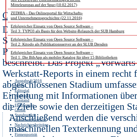
Metadate
Mitteleuropas auf der Spur (10.02.2017)
Olaf Guercke
ZEDHIA – Das Onlineportal für Wirtschafts-
und Unternehmensgeschichte (22.11.2016)
Erfolgreicher Einsatz von Open Source Software –
Der vorliegende Text ist der erste 
Teil 3: TYPO3 als Basis für den Website-Relaunch der SUB Hamburg
Sicht des Praktikers die Digitalis
Erfolgreicher Einsatz von Open Source Software –
Teil 2: Kitodo als Publikationsserver an der SLUB Dresden
Papiervorlage bis zur im Volltex
Erfolgreicher Einsatz von Open Source Software –
Teil 1: Die BibApp als mobiler Katalog für über 15 Bibliotheken
beschreibt. Das Projekt „Vorwärts
Werkstatt-Reports in einem recht f
Ausgabe 6/2016
abgeschlossenen Stadium umfassend
Inhalt
Editorial
Einleitung mit Informationen über
Abstracts
Einstand
die Ziele sowie den derzeitigen St
Fachbeitrag
Glosse
Anschließend werden die versch
Standpunkte
Sponsored Content
Nachrichtenbeiträge
maschinellen Texterkennung und
Porträt
Firmenporträt