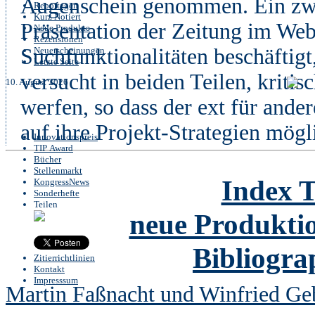
Augenschein genommen. Ein zweit
Reportagen
Kurz Notiert
Präsentation der Zeitung im Web
Neue Produkte
Rezensionen
Suchfunktionalitäten beschäftig
Neuerscheinungen
Letzte Seite
versucht in beiden Teilen, kritis
10. August 2026
werfen, so dass der ext für ande
auf ihre Projekt-Strategien mögl
Innovationspreis
TIP Award
Bücher
Stellenmarkt
Index T
KongressNews
Sonderhefte
Teilen
neue Produktio
Bibliogra
Zitierrichtlinien
Kontakt
Impresssum
Martin Faßnacht und Winfried Ge