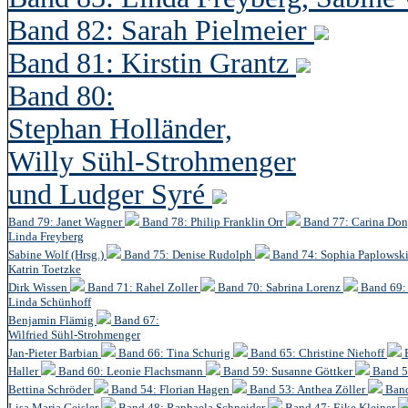
Band 82: Sarah Pielmeier
Band 81: Kirstin Grantz
Band 80:
Stephan Holländer,
Willy Sühl-Strohmenger
und Ludger Syré
Band 79: Janet Wagner
Band 78: Philip Franklin Orr
Band 77: Carina Do
Linda Freyberg
Sabine Wolf (Hrsg.)
Band 75: Denise Rudolph
Band 74: Sophia Paplowsk
Katrin Toetzke
Dirk Wissen
Band 71: Rahel Zoller
Band 70: Sabrina Lorenz
Band 69: 
Linda Schünhoff
Benjamin Flämig
Band 67:
Wilfried Sühl-Strohmenger
Jan-Pieter Barbian
Band 66: Tina Schurig
Band 65: Christine Niehoff
Haller
Band 60:
Leonie Flachsmann
Band 59: Susanne Göttker
Band 5
Bettina Schröder
Band 54: Florian Hagen
Band 53: Anthea Zöller
Band
Lisa Maria Geisler
Band 48:
Raphaela Schneider
Band 47: Eike Kleiner