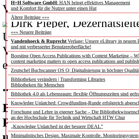
H+H Software GmbH
: HAN bringt effektives Management
Vera Münch
und Komfort für die Nutzer unter einen Hut
Ältere Beiträge »»»
Dirk Pieper, Dezernatslei
««« Neuere Beiträge
Universitätsbibliothek (UB)
Vandenhoeck & Ruprecht
Verlage: Unsere eLibrary in neuem 
Vortrag, welche neuen Her
und mit verbesserter Benutzeroberfläche!
Boosting Open Access Publications with Content Marketing – 
eine akademische Einricht
content marketing matters to open access publications and publish
Zeutschel Buchscanner OS Q: Digitalisierung in höchster Qualitä
Bibliotheken verändern | Transforming Libraries
... und plötzlich lieben
Bibliotheken für Menschen
Bibliothek 4.0 als Lebensraum: flexible Öffnungszeiten sind gefra
Knowledge Unlatched: Crowdfunding-Runde erfolgreich abgesc
Bericht über die Fachko
Forschung und Lehre in eigener Sache – Die Bibliothekwissensc
an der Hochschule für Technik und Wirtschaft HTW Chur
Publishing in Europe)
„Knowledge Unlatched ist der bessere DEAL”
unter dem Motto „Web25:
Minimalistisches Design. Maximale Kontrolle. Monitoringsystem