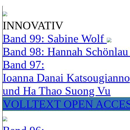
INNOVATIV
Band 99: Sabine Wolf
Band 98: Hannah Schönla
Band 97:
Ioanna Danai Katsougiann
und Ha Thao Suong Vu
VOLLTEXT OPEN ACCE