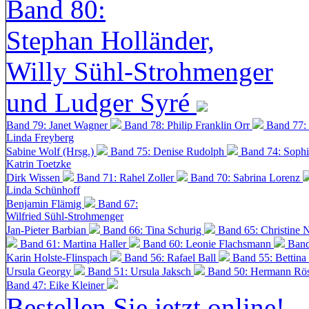
Band 80:
Stephan Holländer,
Willy Sühl-Strohmenger
und Ludger Syré
Band 79: Janet Wagner
Band 78: Philip Franklin Orr
Band 77:
Linda Freyberg
Sabine Wolf (Hrsg.)
Band 75: Denise Rudolph
Band 74: Soph
Katrin Toetzke
Dirk Wissen
Band 71: Rahel Zoller
Band 70: Sabrina Lorenz
Linda Schünhoff
Benjamin Flämig
Band 67:
Wilfried Sühl-Strohmenger
Jan-Pieter Barbian
Band 66: Tina Schurig
Band 65: Christine 
Band 61: Martina Haller
Band 60:
Leonie Flachsmann
Band
Karin Holste-Flinspach
Band 56: Rafael Ball
Band 55: Bettina
Ursula Georgy
Band 51: Ursula Jaksch
Band 50:
Hermann Rös
Band 47: Eike Kleiner
Bestellen Sie jetzt online!