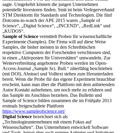
sagte. Umgekehrt können die jungen Unternehmen
potentielle Investoren finden. Smit ist beim Verlegerverband
STM Direktorin für Standards und Technologien. Die fünf
Dotcoms-to-watch der APE 2015 waren „Sample of
Science“, „Digital Science“, „INCEND“, „RedLink“ und
„KUDOS“.
Sample of Science
vermittelt Proben für wissenschaftliche
Experimente (Samples). Die Firma will auf diese Weise
Samples, die bisher meisten in den Schreibtischen
respektive Computern der Forschenden verschlossen sind,
in einen „Aktivposten für Universitäten“ umwandeln. Zur
Weiterverbreitung angebotene Proben werden im Open-
Access-Journal „Sample Sci. Bull.“ zitierfähig beschrieben
(mit DOI). Abstract und Volltext stehen zum Herunterladen
bereit. Wenn die Probe für das eigene Experiment brauchbar
erscheint, kann man über die Plattform mit dem anbietenden
Autor Kontakt aufnehmen, um noch mehr zu erfahren und
das Sample im Anschluss beziehen. Das Bulletin und
Sample of Science bilden zusammen die im Frühjahr 2013
erstmals freigeschaltete Plattform
https://www.sampleofscience.net/
Digital Science
bezeichnet sich als
„Technologieunternehmen mit einem Fokus auf
Wissenschaften“. Das Unternehmen entwickelt Software
und Tools, bringt aber auch externe Anbieter und Initiativen