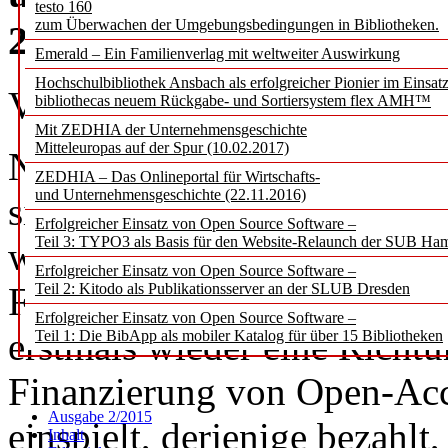
testo 160
zum Überwachen der Umgebungsbedingungen in Bibliotheken.
20.-21. Januar
Emerald – Ein Familienverlag mit weltweiter Auswirkung
Hochschulbibliothek Ansbach als erfolgreicher Pionier im Einsat
Vera Münch
bibliothecas neuem Rückgabe- und Sortiersystem flex AMH™
Mit ZEDHIA der Unternehmensgeschichte
Mitteleuropas auf der Spur (10.02.2017)
Nach einer Dekade der Verw
ZEDHIA – Das Onlineportal für Wirtschafts-
und Unternehmensgeschichte (22.11.2016)
sich das akademische Publiz
Erfolgreicher Einsatz von Open Source Software –
Teil 3: TYPO3 als Basis für den Website-Relaunch der SUB Ha
weltweiten Forderung nach 
Erfolgreicher Einsatz von Open Source Software –
Forschungswissen entwickel
Teil 2: Kitodo als Publikationsserver an der SLUB Dresden
Erfolgreicher Einsatz von Open Source Software –
erstmals wieder eine Richtu
Teil 1: Die BibApp als mobiler Katalog für über 15 Bibliotheken
Finanzierung von Open-Acc
Ausgabe 2/2015
einspielt, derjenige bezahlt
Inhalt