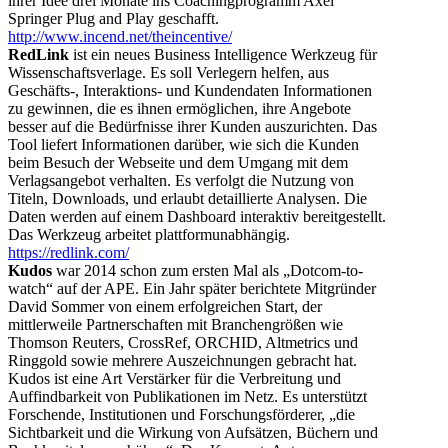
ihrer Idee drei Monate ins Coachingprogramm Axel
Springer Plug and Play geschafft.
http://www.incend.net/theincentive/
RedLink
ist ein neues Business Intelligence Werkzeug für
Wissenschaftsverlage. Es soll Verlegern helfen, aus
Geschäfts-, Interaktions- und Kundendaten Informationen
zu gewinnen, die es ihnen ermöglichen, ihre Angebote
besser auf die Bedürfnisse ihrer Kunden auszurichten. Das
Tool liefert Informationen darüber, wie sich die Kunden
beim Besuch der Webseite und dem Umgang mit dem
Verlagsangebot verhalten. Es verfolgt die Nutzung von
Titeln, Downloads, und erlaubt detaillierte Analysen. Die
Daten werden auf einem Dashboard interaktiv bereitgestellt.
Das Werkzeug arbeitet plattformunabhängig.
https://redlink.com/
Kudos
war 2014 schon zum ersten Mal als „Dotcom-to-
watch“ auf der APE. Ein Jahr später berichtete Mitgründer
David Sommer von einem erfolgreichen Start, der
mittlerweile Partnerschaften mit Branchengrößen wie
Thomson Reuters, CrossRef, ORCHID, Altmetrics und
Ringgold sowie mehrere Auszeichnungen gebracht hat.
Kudos ist eine Art Verstärker für die Verbreitung und
Auffindbarkeit von Publikationen im Netz. Es unterstützt
Forschende, Institutionen und Forschungsförderer, „die
Sichtbarkeit und die Wirkung von Aufsätzen, Büchern und