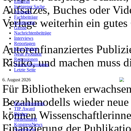
Editorial
Aufsatzes, Buches oder Video
In eigener Sache
Abstracts
Fachbeiträge
Verlage weiterhin ein gutes 
Kontrovers
Glosse
Nachrichtenbeiträge
Interviews
Reportagen
Autorenfinanziertes Publizi
Kurz Notiert
Neue Produkte
Risiko, und machen muss di
Rezensionen
Neuerscheinungen
Letzte Seite
6. August 2026
Für Bibliotheken erwachse
Bezahlmodells wieder neue 
Innovationspreis
TIP Award
können Wissenschaftlerinne
Bücher
Stellenmarkt
Finanzierung der Publikatio
KongressNews
Sonderhefte