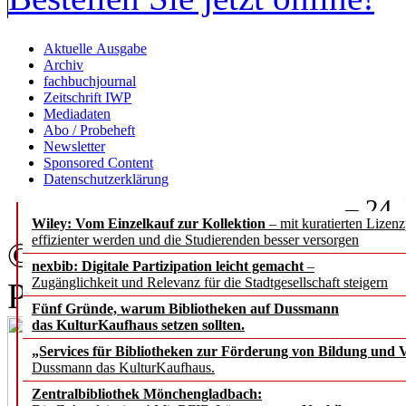
Aktuelle Ausgabe
Archiv
fachbuchjournal
Zeitschrift IWP
Mediadaten
Abo / Probeheft
Newsletter
Sponsored Content
Datenschutzerklärung
– 24.
Wiley: Vom Einzelkauf zur Kollektion
– mit kuratierten Lizen
effizienter werden und die Studierenden besser versorgen
© HighWire, Louise Page, V
nexbib: Digitale Partizipation leicht gemacht
–
Zugänglichkeit und Relevanz für die Stadtgesellschaft steigern
Publisher Relations & Bus
Fünf Gründe, warum Bibliotheken auf Dussmann
das KulturKaufhaus setzen sollten.
„Services für Bibliotheken zur Förderung von Bildung und Vi
Dussmann das KulturKaufhaus.
Zentralbibliothek Mönchengladbach: