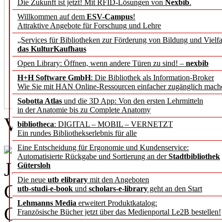
Die Zukunft ist jetzt! Mit RFID-Lösungen von
Nexbib
.
Willkommen auf dem
ESV-Campus
!
Attraktive Angebote für Forschung und Lehre
„Services für Bibliotheken zur Förderung von Bildung und Vielfa
das KulturKaufhaus
Open Library: Öffnen, wenn andere Türen zu sind! –
nexbib
H+H Software GmbH
: Die Bibliothek als Information-Broker
Wie Sie mit HAN Online-Ressourcen einfacher zugänglich mach
Sobotta Atlas
und die 3D App: Von den ersten Lehrmitteln
in der Anatomie bis zu Complete Anatomy
Vera Münch
bibliotheca
: DIGITAL – MOBIL – VERNETZT
Ein rundes Bibliothekserlebnis für alle
„Digitale Technologien geh
Eine Entscheidung für Ergonomie und Kundenservice:
Automatisierte Rückgabe und Sortierung an der
Stadtbibliothek
Jahrzehnten zum Arbeitsall
Gütersloh
Die neue
utb elibrary
mit den Angeboten
Generaldirektorin der Staat
utb-studi-e-book
und
scholars-e-library
geht an den Start
Lehmanns Media
erweitert Produktkatalog:
Grußwort zu Beginn der A
Französische Bücher jetzt über das Medienportal Le2B bestellen!