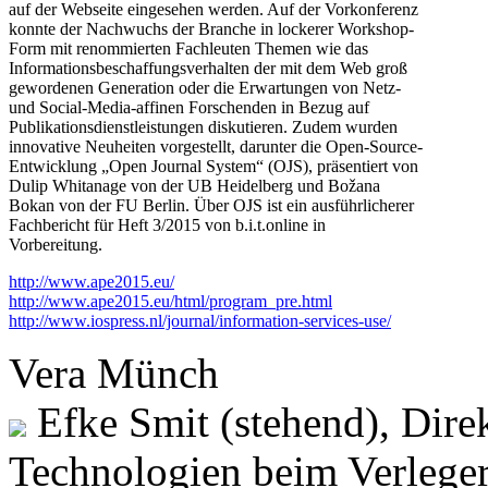
auf der Webseite eingesehen werden. Auf der Vorkonferenz
konnte der Nachwuchs der Branche in lockerer Workshop-
Form mit renommierten Fachleuten Themen wie das
Informationsbeschaffungsverhalten der mit dem Web groß
gewordenen Generation oder die Erwartungen von Netz-
und Social-Media-affinen Forschenden in Bezug auf
Publikationsdienstleistungen diskutieren. Zudem wurden
innovative Neuheiten vorgestellt, darunter die Open-Source-
Entwicklung „Open Journal System“ (OJS), präsentiert von
Dulip Whitanage von der UB Heidelberg und Božana
Bokan von der FU Berlin. Über OJS ist ein ausführlicherer
Fachbericht für Heft 3/2015 von b.i.t.online in
Vorbereitung.
http://www.ape2015.eu/
http://www.ape2015.eu/html/program_pre.html
http://www.iospress.nl/journal/information-services-use/
Vera Münch
Efke Smit (stehend), Direk
Technologien beim Verlege