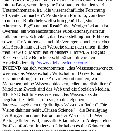
mit ins Boot, wenn dort gute Lösungen vorhanden sind.
Unternehmensziel ist, „die wissenschaftliche Forschung
effizienter zu machen“. Produkte im Portfolio, von denen
man in der Bibliothekswelt schon gehört hat, sind
Altmetrics, FigShare und ReadCube. Weniger bekannt ist
Overleaf, ein wissenschaftliches Publikationssystem für
kollaboratives Schreiben, das Texterstellung und Editieren
sowohl für Autoren als auch für Verleger schneller machen
soll. Scrollt man auf der Webseite ganz nach unten, findet
man „© 2015 Macmillan Publishers Limited. All Rights
Reserved”. Die Branche erschließt sich ihre neuen
Arbeitsfelder.
http://www.digital-science.com/
INCEND
hat sich vorgenommen, „das Wissensnetzwerk zu
werden, das Wissenschaft, Wirtschaft und Gesellschaft
zusammenbringt, um die Art zu revolutionieren, wie
Menschen online Wissen entdecken, teilen und diskutieren“.
Mittel zum Zweck sind das Web und die Sozialen Medien.
INCEND lädt Interessierte ein, „das Wissen, das dich
begeistert, zu teilen“, um so „zu den eigenen
Interessensgebieten tiefgründiges Wissen zu finden“. Die
Vision dahinter heißt „Citizen Science“ – die Beteiligung
der Bürgerinnen und Bürger an der Wissenschaft. Wer
Beiträge liefern will, muss die Erlaubnis zum Anlegen eines
Profils anfordern. Im letzten Jahr haben es die Gründer mit