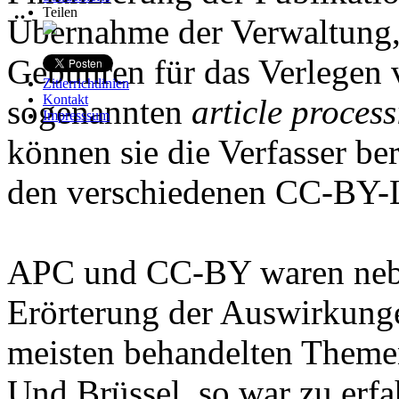
Teilen
Übernahme der Verwaltung,
Gebühren für das Verlegen
Zitierrichtlinien
Kontakt
sogenannten
article proces
Impresssum
können sie die Verfasser be
den verschiedenen CC-BY-L
APC und CC-BY waren nebe
Erörterung der Auswirkung
meisten behandelten Themen
Und Brüssel, so war zu erf