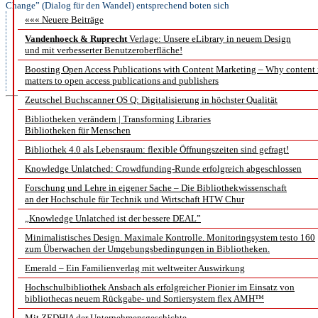
Change” (Dialog für den Wandel) entsprechend boten sich
den Anwesenden zahlreiche Möglichkeiten zur gegenseitigen
««« Neuere Beiträge
Kontaktaufnahme und zum Erfahrungsaustausch: die Arbeitstreffen
Vandenhoeck & Ruprecht
Verlage: Unsere eLibrary in neuem Design
der Fachgruppen, die IFLA-Mitgliederversammlung, die
und mit verbesserter Benutzeroberfläche!
Kongresssitzungen, die Stände auf den Ausstellungsflächen des
Kongresszentrums, der Kulturabend, die Besuche griechischer
Boosting Open Access Publications with Content Marketing – Why content
Bibliotheken oder das Treffen für die IFLA-First Timers und vieles
matters to open access publications and publishers
mehr.
Zeutschel Buchscanner OS Q: Digitalisierung in höchster Qualität
Bibliotheken verändern | Transforming Libraries
Subscr
Bibliotheken für Menschen
Bibliothek 4.0 als Lebensraum: flexible Öffnungszeiten sind gefragt!
Subskriptionsverträ
Knowledge Unlatched: Crowdfunding-Runde erfolgreich abgeschlossen
Forschung und Lehre in eigener Sache – Die Bibliothekwissenschaft
an der Hochschule für Technik und Wirtschaft HTW Chur
Bericht über die Open
„Knowledge Unlatched ist der bessere DEAL”
gemeinsam ausgerichtet
Minimalistisches Design. Maximale Kontrolle. Monitoringsystem testo 160
zum Überwachen der Umgebungsbedingungen in Bibliotheken.
Ha
Emerald – Ein Familienverlag mit weltweiter Auswirkung
Hochschulbibliothek Ansbach als erfolgreicher Pionier im Einsatz von
der TIB –
Leibniz-Info
bibliothecas neuem Rückgabe- und Sortiersystem flex AMH™
Mit ZEDHIA der Unternehmensgeschichte