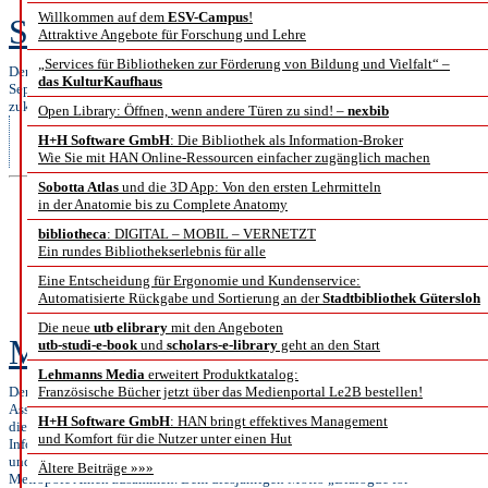
Willkommen auf dem
ESV-Campus
!
Stephan Holländer
Attraktive Angebote für Forschung und Lehre
„Services für Bibliotheken zur Förderung von Bildung und Vielfalt“ –
Der 34. Österreichische Bibliothekartag fand vom 10. bis 13.
das KulturKaufhaus
September 2019 in Graz statt. Er war schwerpunktmäßig dem
zukunftsweisenden Thema „Künstliche Intelligenz
Open Library: Öffnen, wenn andere Türen zu sind! –
nexbib
in Bibliotheken” gewidmet, wollte aber auch allen anderen
H+H Software GmbH
: Die Bibliothek als Information-Broker
gegenwärtig aktuellen Themen in Bibliotheken genügend Raum
Wie Sie mit HAN Online-Ressourcen einfacher zugänglich machen
bieten.
Sobotta Atlas
und die 3D App: Von den ersten Lehrmitteln
in der Anatomie bis zu Complete Anatomy
Dialog f
bibliotheca
: DIGITAL – MOBIL – VERNETZT
Ein rundes Bibliothekserlebnis für alle
Eine Entscheidung für Ergonomie und Kundenservice:
Bericht vom IFLA-We
Automatisierte Rückgabe und Sortierung an der
Stadtbibliothek Gütersloh
Die neue
utb elibrary
mit den Angeboten
Mona Kirsch und Franziska Zenke
utb-studi-e-book
und
scholars-e-library
geht an den Start
Lehmanns Media
erweitert Produktkatalog:
Der jedes Jahr von der „International Federation of Library
Französische Bücher jetzt über das Medienportal Le2B bestellen!
Associations and Institutions” (IFLA) organisierte Weltkongress ist
H+H Software GmbH
: HAN bringt effektives Management
die größte internationale Fachtagung für den Bibliotheks- und
und Komfort für die Nutzer unter einen Hut
Informationssektor. 2019 kamen mehr als 3600 Teilnehmerinnen
und Teilnehmer aus über 150 Ländern in der griechischen
Ältere Beiträge »»»
Metropole Athen zusammen. Dem diesjährigen Motto „Dialogue for