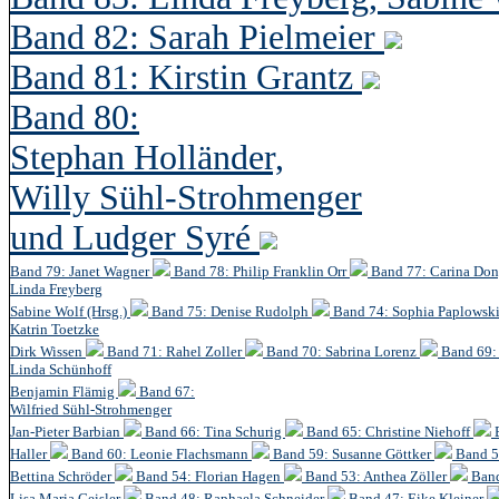
Band 82: Sarah Pielmeier
Band 81: Kirstin Grantz
Band 80:
Stephan Holländer,
Willy Sühl-Strohmenger
und Ludger Syré
Band 79: Janet Wagner
Band 78: Philip Franklin Orr
Band 77: Carina Do
Linda Freyberg
Sabine Wolf (Hrsg.)
Band 75: Denise Rudolph
Band 74: Sophia Paplowsk
Katrin Toetzke
Dirk Wissen
Band 71: Rahel Zoller
Band 70: Sabrina Lorenz
Band 69: 
Linda Schünhoff
Benjamin Flämig
Band 67:
Wilfried Sühl-Strohmenger
Jan-Pieter Barbian
Band 66: Tina Schurig
Band 65: Christine Niehoff
Haller
Band 60:
Leonie Flachsmann
Band 59: Susanne Göttker
Band 5
Bettina Schröder
Band 54: Florian Hagen
Band 53: Anthea Zöller
Band
Lisa Maria Geisler
Band 48:
Raphaela Schneider
Band 47: Eike Kleiner