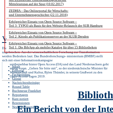
Naturwi
Mitteleuropas auf der Spur (10.02.2017)
ZEDHIA – Das Onlineportal für Wirtschafts-
und der niedersächsisch
und Unternehmensgeschichte (22.11.2016)
Erfolgreicher Einsatz von Open Source Software –
Wilhe
Teil 3: TYPO3 als Basis für den Website-Relaunch der SUB Hamburg
Erfolgreicher Einsatz von Open Source Software –
Vera Münch
Teil 2: Kitodo als Publikationsserver an der SLUB Dresden
Erfolgreicher Einsatz von Open Source Software –
Teil 1: Die BibApp als mobiler Katalog für über 15 Bibliotheken
Die Begeisterung der Pioniere der Open-Access-Bewegung ist
ungebrochen. Aus der wissenschaftlichen Forschung zur Transformation
werden Bedenken laut. Das Bundesforschungs- ministerium (BMBF) stellt
sich mit einer Informationskampagne
unübersehbar hinter Open Access (OA) und das Land Niedersachsen geht
Inhalt
mutig voran. „Gehen Sie bitte mit”, so der niedersächsische Minister für
Editorial
Wissenschaft und Kultur, Björn Thümler, in seinem Grußwort zu den
Fachbeiträge
Open-Access-Tagen 2019.
Glosse
Nachrichtenbeiträge
Round Table
Buchmesse Frankfurt
Bibliot
Reportagen
Kurz notiert
Rezensionen
Ein Bericht von der Int
Neuerscheinungen