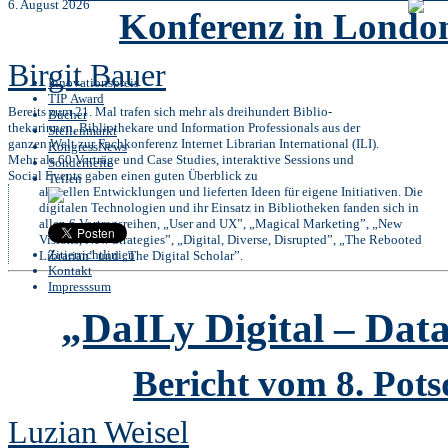
6. August 2026
Konferenz in London
Birgit Bauer
Innovationspreis
TIP Award
Bereits zum 21. Mal trafen sich mehr als dreihundert Biblio-
Bücher
thekarinnen, Bibliothekare und Information Professionals aus der
Stellenmarkt
ganzen Welt zur Fachkonferenz Internet Librarian International (ILI).
KongressNews
Mehr als 60 Vorträge und Case Studies, interaktive Sessions und
Sonderhefte
Social Events gaben einen guten Überblick zu
Teilen
aktuellen Entwicklungen und lieferten Ideen für eigene Initiativen. Die
digitalen Technologien und ihr Einsatz in Bibliotheken fanden sich in
allen 6 Vortragsreihen, „User and UX”, „Magical Marketing”, „New
Visions, New Strategies”, „Digital, Diverse, Disrupted”, „The Rebooted
Zitierrichtlinien
Librarian” und „The Digital Scholar”.
Kontakt
Impresssum
„DaILy Digital – Dat
Bericht vom 8. Pot
Luzian Weisel