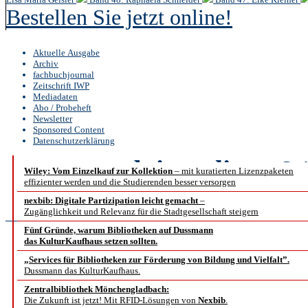
Bestellen Sie jetzt online!
Aktuelle Ausgabe
Archiv
fachbuchjournal
Zeitschrift IWP
Mediadaten
Abo / Probeheft
Newsletter
Sponsored Content
Datenschutzerklärung
b.i.t.
online
6 /
Wiley: Vom Einzelkauf zur Kollektion
– mit kuratierten Lizenzpaketen
effizienter werden und die Studierenden besser versorgen
Reportage
nexbib: Digitale Partizipation leicht gemacht
–
Zugänglichkeit und Relevanz für die Stadtgesellschaft steigern
Fünf Gründe, warum Bibliotheken auf Dussmann
das KulturKaufhaus setzen sollten.
Künstliche Intelligenz 
„Services für Bibliotheken zur Förderung von Bildung und Vielfalt”.
Dussmann das KulturKaufhaus.
Di
Zentralbibliothek Mönchengladbach:
Die Zukunft ist jetzt! Mit RFID-Lösungen von
Nexbib
.