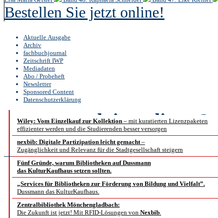
Bestellen Sie jetzt online!
Aktuelle Ausgabe
Archiv
fachbuchjournal
Zeitschrift IWP
Mediadaten
Abo / Probeheft
Newsletter
Sponsored Content
Datenschutzerklärung
b.i.t.
online
2 /
Wiley: Vom Einzelkauf zur Kollektion
– mit kuratierten Lizenzpaketen
effizienter werden und die Studierenden besser versorgen
Covid-19 akt
nexbib: Digitale Partizipation leicht gemacht
–
Zugänglichkeit und Relevanz für die Stadtgesellschaft steigern
Fünf Gründe, warum Bibliotheken auf Dussmann
das KulturKaufhaus setzen sollten.
Getrieben und gut
„Services für Bibliotheken zur Förderung von Bildung und Vielfalt”.
Dussmann das KulturKaufhaus.
Corona an der Univer
Zentralbibliothek Mönchengladbach:
Die Zukunft ist jetzt! Mit RFID-Lösungen von
Nexbib
.