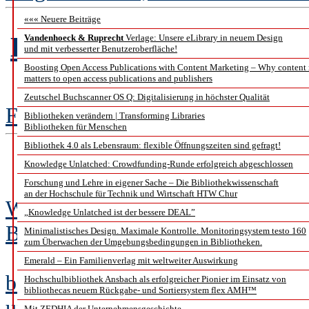
««« Neuere Beiträge
Das Coronavirus und die
Vandenhoeck & Ruprecht
Verlage: Unsere eLibrary in neuem Design
und mit verbesserter Benutzeroberfläche!
Boosting Open Access Publications with Content Marketing – Why content
matters to open access publications and publishers
Zeutschel Buchscanner OS Q: Digitalisierung in höchster Qualität
Frank Scholze, Susanne Oehlschlä
Bibliotheken verändern | Transforming Libraries
Bibliotheken für Menschen
Bibliothek 4.0 als Lebensraum: flexible Öffnungszeiten sind gefragt!
Der schnelle Schub i
Knowledge Unlatched: Crowdfunding-Runde erfolgreich abgeschlossen
Forschung und Lehre in eigener Sache – Die Bibliothekwissenschaft
an der Hochschule für Technik und Wirtschaft HTW Chur
Wie die Corona-Pandemie ein Umd
„Knowledge Unlatched ist der bessere DEAL”
Buchhandel neue Wege öffnet.
Minimalistisches Design. Maximale Kontrolle. Monitoringsystem testo 160
zum Überwachen der Umgebungsbedingungen in Bibliotheken.
Emerald – Ein Familienverlag mit weltweiter Auswirkung
b.i.t.online sprach mit Thomas D
Hochschulbibliothek Ansbach als erfolgreicher Pionier im Einsatz von
bibliothecas neuem Rückgabe- und Sortiersystem flex AMH™
und
Mit ZEDHIA der Unternehmensgeschichte