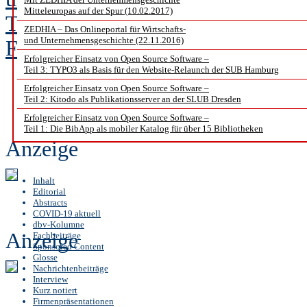
Mitteleuropas auf der Spur (10.02.2017)
Torsten Andrich, Vertriebsleitung
ZEDHIA – Das Onlineportal für Wirtschafts-
und Unternehmensgeschichte (22.11.2016)
Fachinformationen.
Erfolgreicher Einsatz von Open Source Software –
Teil 3: TYPO3 als Basis für den Website-Relaunch der SUB Hamburg
Erfolgreicher Einsatz von Open Source Software –
Teil 2: Kitodo als Publikationsserver an der SLUB Dresden
Erfolgreicher Einsatz von Open Source Software –
Teil 1: Die BibApp als mobiler Katalog für über 15 Bibliotheken
Anzeige
Inhalt
Editorial
Abstracts
COVID-19 aktuell
dbv-Kolumne
Anzeige
Fachbeiträge
Sponsored Content
Glosse
Nachrichtenbeiträge
Interview
Kurz notiert
Firmenpräsentationen