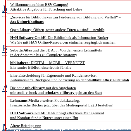
Willkommen auf dem
ESV-Campus
!
Joachim Kreische
Attraktive Angebote für Forschung und Lehre
„Services für Bibliotheken zur Förderung von Bildung und Vielfalt“ –
das KulturKaufhaus
Ein Kri
Open Library: Öffnen, wenn andere Türen zu sind! –
nexbib
H+H Software GmbH
: Die Bibliothek als Information-Broker
Wie Sie mit HAN Online-Ressourcen einfacher zugänglich machen
Klaus-Rainer Brintzinger
Sobotta Atlas
und die 3D App: Von den ersten Lehrmitteln
in der Anatomie bis zu Complete Anatomy
bibliotheca
: DIGITAL – MOBIL – VERNETZT
Ein rundes Bibliothekserlebnis für alle
Home o
Eine Entscheidung für Ergonomie und Kundenservice:
Automatisierte Rückgabe und Sortierung an der
Stadtbibliothek Gütersloh
Andreas Degkwitz
Die neue
utb elibrary
mit den Angeboten
utb-studi-e-book
und
scholars-e-library
geht an den Start
Lehmanns Media
erweitert Produktkatalog:
Französische Bücher jetzt über das Medienportal Le2B bestellen!
„Sie haben doch jet
H+H Software GmbH
: HAN bringt effektives Management
und Komfort für die Nutzer unter einen Hut
Magnus Pfeffer, Heidrun Wiesenm
Ältere Beiträge »»»