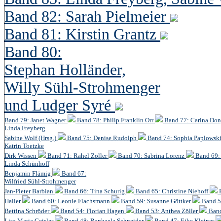
Band 82: Sarah Pielmeier
Band 81: Kirstin Grantz
Band 80:
Stephan Holländer,
Willy Sühl-Strohmenger
und Ludger Syré
Band 79: Janet Wagner
Band 78: Philip Franklin Orr
Band 77: Carina Do
Linda Freyberg
Sabine Wolf (Hrsg.)
Band 75: Denise Rudolph
Band 74: Sophia Paplowsk
Katrin Toetzke
Dirk Wissen
Band 71: Rahel Zoller
Band 70: Sabrina Lorenz
Band 69: 
Linda Schünhoff
Benjamin Flämig
Band 67:
Wilfried Sühl-Strohmenger
Jan-Pieter Barbian
Band 66: Tina Schurig
Band 65: Christine Niehoff
Haller
Band 60:
Leonie Flachsmann
Band 59: Susanne Göttker
Band 5
Bettina Schröder
Band 54: Florian Hagen
Band 53: Anthea Zöller
Band
Lisa Maria Geisler
Band 48:
Raphaela Schneider
Band 47: Eike Kleiner