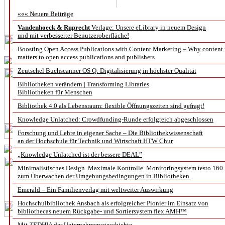
««« Neuere Beiträge
Vandenhoeck & Ruprecht
Verlage: Unsere eLibrary in neuem Design
und mit verbesserter Benutzeroberfläche!
Boosting Open Access Publications with Content Marketing – Why content
matters to open access publications and publishers
Zeutschel Buchscanner OS Q: Digitalisierung in höchster Qualität
Bibliotheken verändern | Transforming Libraries
Bibliotheken für Menschen
Bibliothek 4.0 als Lebensraum: flexible Öffnungszeiten sind gefragt!
Knowledge Unlatched: Crowdfunding-Runde erfolgreich abgeschlossen
Forschung und Lehre in eigener Sache – Die Bibliothekwissenschaft
an der Hochschule für Technik und Wirtschaft HTW Chur
„Knowledge Unlatched ist der bessere DEAL”
Minimalistisches Design. Maximale Kontrolle. Monitoringsystem testo 160
zum Überwachen der Umgebungsbedingungen in Bibliotheken.
Emerald – Ein Familienverlag mit weltweiter Auswirkung
Hochschulbibliothek Ansbach als erfolgreicher Pionier im Einsatz von
bibliothecas neuem Rückgabe- und Sortiersystem flex AMH™
Mit ZEDHIA der Unternehmensgeschichte