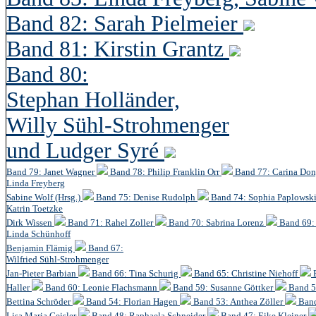
Band 82: Sarah Pielmeier
Band 81: Kirstin Grantz
Band 80:
Stephan Holländer,
Willy Sühl-Strohmenger
und Ludger Syré
Band 79: Janet Wagner
Band 78: Philip Franklin Orr
Band 77: Carina Do
Linda Freyberg
Sabine Wolf (Hrsg.)
Band 75: Denise Rudolph
Band 74: Sophia Paplowsk
Katrin Toetzke
Dirk Wissen
Band 71: Rahel Zoller
Band 70: Sabrina Lorenz
Band 69: 
Linda Schünhoff
Benjamin Flämig
Band 67:
Wilfried Sühl-Strohmenger
Jan-Pieter Barbian
Band 66: Tina Schurig
Band 65: Christine Niehoff
Haller
Band 60:
Leonie Flachsmann
Band 59: Susanne Göttker
Band 5
Bettina Schröder
Band 54: Florian Hagen
Band 53: Anthea Zöller
Band
Lisa Maria Geisler
Band 48:
Raphaela Schneider
Band 47: Eike Kleiner