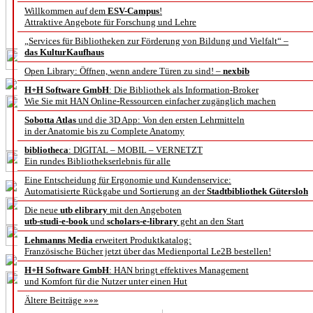
Willkommen auf dem
ESV-Campus
!
Attraktive Angebote für Forschung und Lehre
„Services für Bibliotheken zur Förderung von Bildung und Vielfalt“ –
das KulturKaufhaus
Open Library: Öffnen, wenn andere Türen zu sind! –
nexbib
H+H Software GmbH
: Die Bibliothek als Information-Broker
Wie Sie mit HAN Online-Ressourcen einfacher zugänglich machen
Sobotta Atlas
und die 3D App: Von den ersten Lehrmitteln
in der Anatomie bis zu Complete Anatomy
bibliotheca
: DIGITAL – MOBIL – VERNETZT
Ein rundes Bibliothekserlebnis für alle
Eine Entscheidung für Ergonomie und Kundenservice:
Automatisierte Rückgabe und Sortierung an der
Stadtbibliothek Gütersloh
Die neue
utb elibrary
mit den Angeboten
utb-studi-e-book
und
scholars-e-library
geht an den Start
Lehmanns Media
erweitert Produktkatalog:
Französische Bücher jetzt über das Medienportal Le2B bestellen!
H+H Software GmbH
: HAN bringt effektives Management
und Komfort für die Nutzer unter einen Hut
Ältere Beiträge »»»