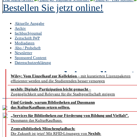
Bestellen Sie jetzt online!
Aktuelle Ausgabe
Archiv
fachbuchjournal
Zeitschrift IWP
Mediadaten
Abo / Probeheft
Newsletter
Sponsored Content
Datenschutzerklärung
b.i.t.
online
4 
Wiley: Vom Einzelkauf zur Kollektion
– mit kuratierten Lizenzpaketen
effizienter werden und die Studierenden besser versorgen
Abstract
nexbib: Digitale Partizipation leicht gemacht
–
Zugänglichkeit und Relevanz für die Stadtgesellschaft steigern
Fünf Gründe, warum Bibliotheken auf Dussmann
das KulturKaufhaus setzen sollten.
„Services für Bibliotheken zur Förderung von Bildung und Vielfalt”.
Dussmann das KulturKaufhaus.
Zentralbibliothek Mönchengladbach:
Die Zukunft ist jetzt! Mit RFID-Lösungen von
Nexbib
.