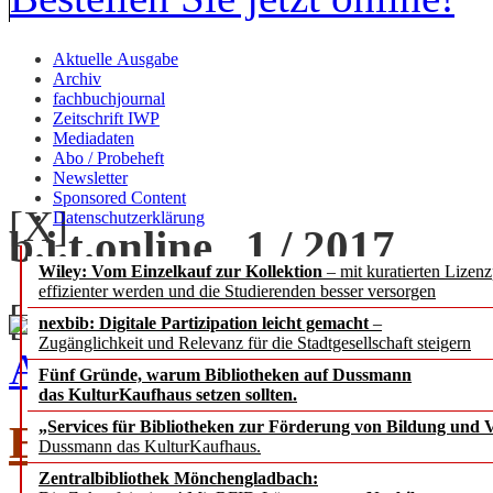
Aktuelle Ausgabe
Archiv
fachbuchjournal
Zeitschrift IWP
Mediadaten
Abo / Probeheft
Newsletter
Sponsored Content
[X]
Datenschutzerklärung
b.i.t.
online
1 / 2017
Wiley: Vom Einzelkauf zur Kollektion
– mit kuratierten Lizen
effizienter werden und die Studierenden besser versorgen
[+] zoom
nexbib: Digitale Partizipation leicht gemacht
–
Zugänglichkeit und Relevanz für die Stadtgesellschaft steigern
Ausgabe 1 / 2017 als PDF
Fünf Gründe, warum Bibliotheken auf Dussmann
das KulturKaufhaus setzen sollten.
EDITORIAL
„Services für Bibliotheken zur Förderung von Bildung und Vi
Dussmann das KulturKaufhaus.
Zentralbibliothek Mönchengladbach: