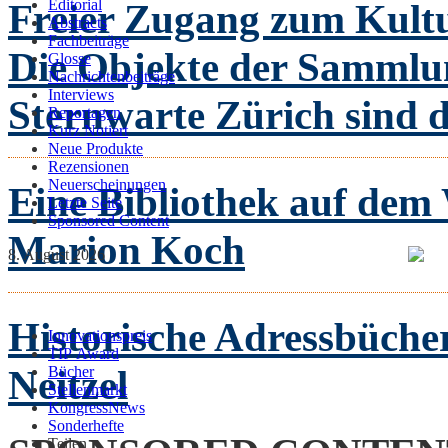
Freier Zugang zum Kult
Editorial
Abstracts
Fachbeiträge
Die Objekte der Sammlu
Glosse
Nachrichtenbeiträge
Interviews
Sternwarte Zürich sind di
Reportagen
Kurz Notiert
Neue Produkte
Rezensionen
Neuerscheinungen
Eine Bibliothek auf dem
Letzte Seite
Sponsored Content
Marion Koch
8. August 2026
Historische Adressbücher 
Innovationspreis
TIP Award
Neitzel
Bücher
Stellenmarkt
KongressNews
Sonderhefte
Teilen