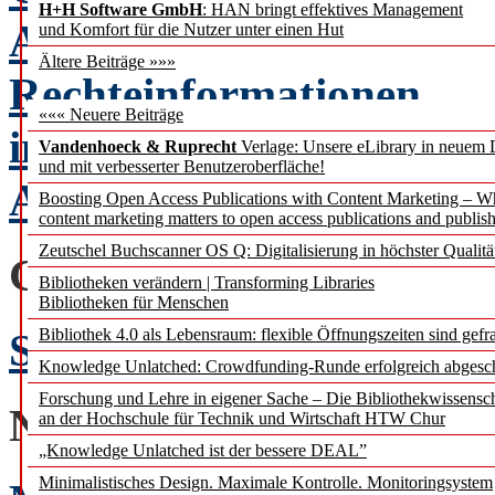
H+H Software GmbH
: HAN bringt effektives Management
Anwendungsmöglichkeite
und Komfort für die Nutzer unter einen Hut
Ältere Beiträge »»»
Rechteinformationen
««« Neuere Beiträge
in den Metadatendateien
Vandenhoeck & Ruprecht
Verlage: Unsere eLibrary in neuem 
und mit verbesserter Benutzeroberfläche!
André Hohmann
Boosting Open Access Publications with Content Marketing – 
content marketing matters to open access publications and publish
Zeutschel Buchscanner OS Q: Digitalisierung in höchster Qualitä
GLOSSE
Bibliotheken verändern | Transforming Libraries
Bibliotheken für Menschen
Sprachspiele 1
Bibliothek 4.0 als Lebensraum: flexible Öffnungszeiten sind gefra
Erlesene
Knowledge Unlatched: Crowdfunding-Runde erfolgreich abgesc
Forschung und Lehre in eigener Sache – Die Bibliothekwissensc
NACHRICHTENBEIT
an der Hochschule für Technik und Wirtschaft HTW Chur
„Knowledge Unlatched ist der bessere DEAL”
Minimalistisches Design. Maximale Kontrolle. Monitoringsystem