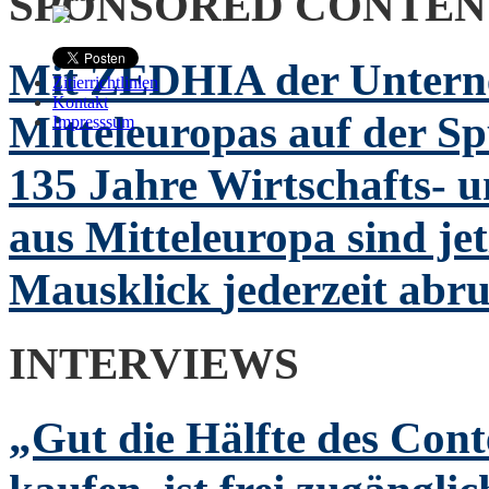
SPONSORED CONTEN
Mit ZEDHIA der Untern
Zitierrichtlinien
Kontakt
Mitteleuropas auf der S
Impresssum
135 Jahre Wirtschafts- 
aus Mitteleuropa sind jet
Mausklick
jederzeit abr
INTERVIEWS
„Gut die Hälfte des Cont