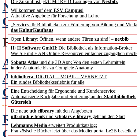
Die Zukunft ist jetzt! Mit RFID-Lösungen von
Nexbib
.
Nie waren Bibliotheken w
Willkommen auf dem
ESV-Campus
!
Attraktive Angebote für Forschung und Lehre
Oder: Any news is good n
„Services für Bibliotheken zur Förderung von Bildung und Vielfa
das KulturKaufhaus
FACHBEITRÄGE
Open Library: Öffnen, wenn andere Türen zu sind! –
nexbib
H+H Software GmbH
: Die Bibliothek als Information-Broker
Wie Sie mit HAN Online-Ressourcen einfacher zugänglich mach
Augmented Reality
Sobotta Atlas
und die 3D App: Von den ersten Lehrmitteln
in der Anatomie bis zu Complete Anatomy
Anwendungsmöglichkeite
bibliotheca
: DIGITAL – MOBIL – VERNETZT
Ein rundes Bibliothekserlebnis für alle
Claudia Frick, Sabine L
Eine Entscheidung für Ergonomie und Kundenservice:
Automatisierte Rückgabe und Sortierung an der
Stadtbibliothek
Gütersloh
Die neue
utb elibrary
mit den Angeboten
Rights Expression Langu
utb-studi-e-book
und
scholars-e-library
geht an den Start
Lehmanns Media
erweitert Produktkatalog:
Gedächtnisinstitutionen
Französische Bücher jetzt über das Medienportal Le2B bestellen!