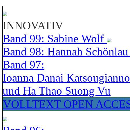
INNOVATIV
Band 99: Sabine Wolf
Band 98: Hannah Schönla
Band 97:
Ioanna Danai Katsougiann
und Ha Thao Suong Vu
VOLLTEXT OPEN ACCE