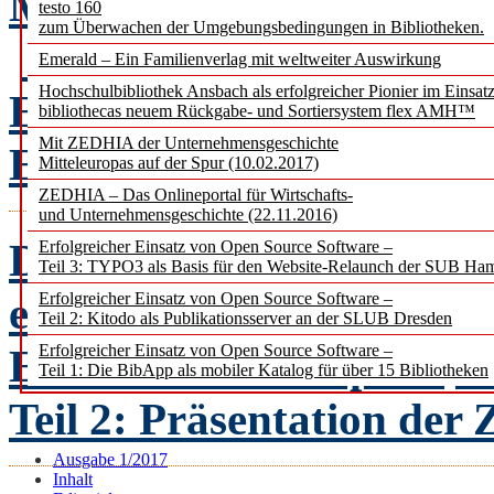
Metadaten – Manuelle Da
testo 160
zum Überwachen der Umgebungsbedingungen in Bibliotheken.
Erica Pfister, Barbara
Emerald – Ein Familienverlag mit weltweiter Auswirkung
Hochschulbibliothek Ansbach als erfolgreicher Pionier im Einsat
Ein Praxisbericht zu M
bibliothecas neuem Rückgabe- und Sortiersystem flex AMH™
Mit ZEDHIA der Unternehmensgeschichte
ETH-Bibliothek
Mitteleuropas auf der Spur (10.02.2017)
ZEDHIA – Das Onlineportal für Wirtschafts-
und Unternehmensgeschichte (22.11.2016)
Das Projekt „Vorwärts bi
Erfolgreicher Einsatz von Open Source Software –
Teil 3: TYPO3 als Basis für den Website-Relaunch der SUB Ha
elektronische Präsentatio
Erfolgreicher Einsatz von Open Source Software –
Teil 2: Kitodo als Publikationsserver an der SLUB Dresden
Ein Werkstatt-Report
Erfolgreicher Einsatz von Open Source Software –
O
Teil 1: Die BibApp als mobiler Katalog für über 15 Bibliotheken
Teil 2: Präsentation der
Ausgabe 1/2017
Inhalt