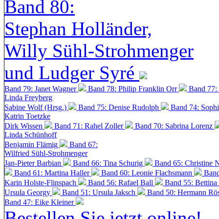
Band 80:
Stephan Holländer,
Willy Sühl-Strohmenger
und Ludger Syré
Band 79: Janet Wagner
Band 78: Philip Franklin Orr
Band 77:
Linda Freyberg
Sabine Wolf (Hrsg.)
Band 75: Denise Rudolph
Band 74: Soph
Katrin Toetzke
Dirk Wissen
Band 71: Rahel Zoller
Band 70: Sabrina Lorenz
Linda Schünhoff
Benjamin Flämig
Band 67:
Wilfried Sühl-Strohmenger
Jan-Pieter Barbian
Band 66: Tina Schurig
Band 65: Christine 
Band 61: Martina Haller
Band 60:
Leonie Flachsmann
Band
Karin Holste-Flinspach
Band 56: Rafael Ball
Band 55: Bettina
Ursula Georgy
Band 51: Ursula Jaksch
Band 50:
Hermann Rös
Band 47: Eike Kleiner
Bestellen Sie jetzt online!