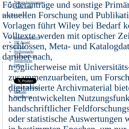
Förderanträge und sonstige Primär
Neuerscheinungen
Letzte Seite
aktuellen Forschung und Publikat
6. August 2026
Vorlagen führt Wiley bei Bedarf 
Volltexte werden mit optischer 
Innovationspreis
TIP Award
erschlossen, Meta- und Katalogda
Bücher
Stellenmarkt
darüber nach,
KongressNews
Sonderhefte
möglicherweise mit Universitäts
Teilen
zusammenzuarbeiten, um Forschun
digitalisierte Archivmaterial b
Zitierrichtlinien
Kontakt
hoch entwickelten Nutzungsfunk
Impresssum
handschriftlicher Feldforschung
oder statistische Auswertungen w