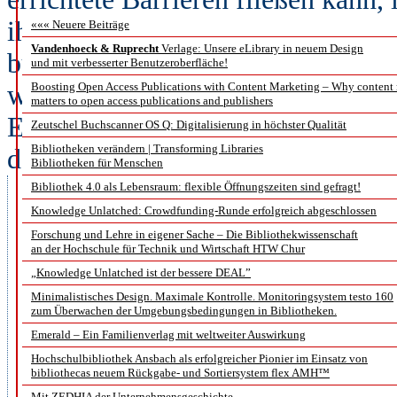
ihre Bereitstellung unabhängig von
««« Neuere Beiträge
Vandenhoeck & Ruprecht
Verlage: Unsere eLibrary in neuem Design
bürokratische Aufwand für die For
und mit verbesserter Benutzeroberfläche!
wird.“
Boosting Open Access Publications with Content Marketing – Why content
matters to open access publications and publishers
Es sei an der Zeit, Blockchain al
Zeutschel Buchscanner OS Q: Digitalisierung in höchster Qualität
Bibliotheken verändern | Transforming Libraries
dezentralen Organisationssystems
Bibliotheken für Menschen
Wissensaustausch auf einer Konf
Bibliothek 4.0 als Lebensraum: flexible Öffnungszeiten sind gefragt!
Knowledge Unlatched: Crowdfunding-Runde erfolgreich abgeschlossen
das Potential, nicht nur das Pub
Forschung und Lehre in eigener Sache – Die Bibliothekwissenschaft
Forschungsförderung und Forsc
an der Hochschule für Technik und Wirtschaft HTW Chur
„Knowledge Unlatched ist der bessere DEAL”
verändern. Idealerweise könne d
Minimalistisches Design. Maximale Kontrolle. Monitoringsystem testo 160
verlorengegangenes Vertrauen in
zum Überwachen der Umgebungsbedingungen in Bibliotheken.
Emerald – Ein Familienverlag mit weltweiter Auswirkung
und die Reproduzierbarkeitskrise
Hochschulbibliothek Ansbach als erfolgreicher Pionier im Einsatz von
bibliothecas neuem Rückgabe- und Sortiersystem flex AMH™
Wissenschaft nutzen.“
Mit ZEDHIA der Unternehmensgeschichte