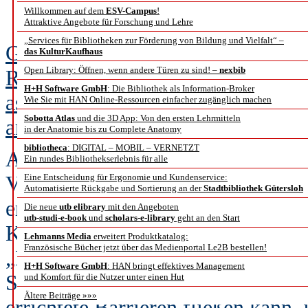
denken – 
Willkommen auf dem
ESV-Campus
!
Attraktive Angebote für Forschung und Lehre
„Services für Bibliotheken zur Förderung von Bildung und Vielfalt“ –
Gespräch mit Privatdozent Dr. med
das KulturKaufhaus
Open Library: Öffnen, wenn andere Türen zu sind! –
nexbib
Radiologie,
H+H Software GmbH
: Die Bibliothek als Information-Broker
assoziierter Forscher mit Forsch
Wie Sie mit HAN Online-Ressourcen einfacher zugänglich machen
Sobotta Atlas
und die 3D App: Von den ersten Lehrmitteln
am HIIG in Berlin, Autor von „O
in der Anatomie bis zu Complete Anatomy
bibliotheca
: DIGITAL – MOBIL – VERNETZT
Am 5. und 6. November 2018 veran
Ein rundes Bibliothekserlebnis für alle
Verlagsmanager und Konferenzorg
Eine Entscheidung für Ergonomie und Kundenservice:
Automatisierte Rückgabe und Sortierung an der
Stadtbibliothek Gütersloh
erste internationale Konferenz Bl
Die neue
utb elibrary
mit den Angeboten
utb-studi-e-book
und
scholars-e-library
geht an den Start
Knowledge Creation.
Lehmanns Media
erweitert Produktkatalog:
Französische Bücher jetzt über das Medienportal Le2B bestellen!
„Es geht tatsächlich um den Aufba
H+H Software GmbH
: HAN bringt effektives Management
Science-Ökosystems, in dem die 
und Komfort für die Nutzer unter einen Hut
Ältere Beiträge »»»
errichtete Barrieren fließen kann,