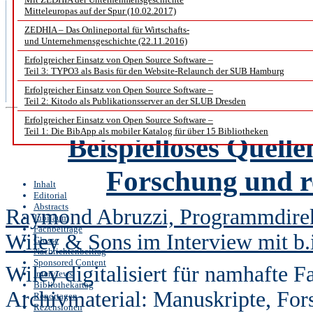
Nach Meinung von Bartling steh
Mitteleuropas auf der Spur (10.02.2017)
ZEDHIA – Das Onlineportal für Wirtschafts-
durch das Internet ausgelösten Ku
und Unternehmensgeschichte (22.11.2016)
den Startlöchern und es wird d
Erfolgreicher Einsatz von Open Source Software –
Teil 3: TYPO3 als Basis für den Website-Relaunch der SUB Hamburg
werden“, hofft er. Ein Internet 
Erfolgreicher Einsatz von Open Source Software –
Teil 2: Kitodo als Publikationsserver an der SLUB Dresden
Erfolgreicher Einsatz von Open Source Software –
Teil 1: Die BibApp als mobiler Katalog für über 15 Bibliotheken
Beispielloses Quelle
Forschung und r
Inhalt
Editorial
Abstracts
Raymond Abruzzi, Programmdirekt
Jubiläum
Fachbeiträge
Wiley & Sons im Interview mit b.i
Glosse
Nachrichtenbeitrag
Sponsored Content
Wiley digitalisiert für namhafte 
Interviews
Bibliothekartag
Archivmaterial: Manuskripte, For
Reportagen
Rezensionen