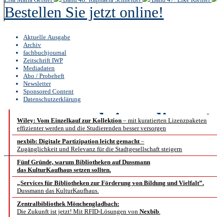
Bestellen Sie jetzt online!
Aktuelle Ausgabe
Archiv
fachbuchjournal
Zeitschrift IWP
Mediadaten
Abo / Probeheft
Newsletter
Sponsored Content
Datenschutzerklärung
b.i.t.
online
4 /
Wiley: Vom Einzelkauf zur Kollektion
– mit kuratierten Lizenzpaketen
effizienter werden und die Studierenden besser versorgen
Interview
nexbib: Digitale Partizipation leicht gemacht
–
Zugänglichkeit und Relevanz für die Stadtgesellschaft steigern
Fünf Gründe, warum Bibliotheken auf Dussmann
das KulturKaufhaus setzen sollten.
Blockchai
„Services für Bibliotheken zur Förderung von Bildung und Vielfalt”.
Dussmann das KulturKaufhaus.
Wissenskommunikation 
Zentralbibliothek Mönchengladbach:
Die Zukunft ist jetzt! Mit RFID-Lösungen von
Nexbib
.