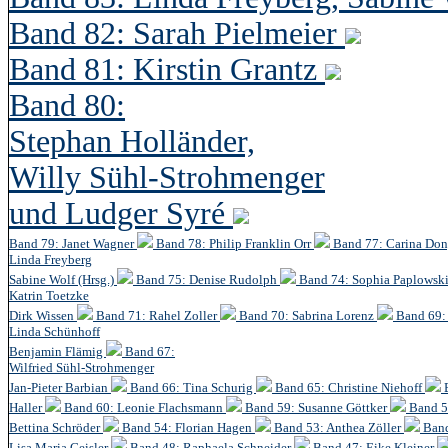
Band 82: Sarah Pielmeier
Band 81: Kirstin Grantz
Band 80:
Stephan Holländer,
Willy Sühl-Strohmenger
und Ludger Syré
Band 79: Janet Wagner
Band 78: Philip Franklin Orr
Band 77: Carina Do
Linda Freyberg
Sabine Wolf (Hrsg.)
Band 75: Denise Rudolph
Band 74: Sophia Paplowsk
Katrin Toetzke
Dirk Wissen
Band 71: Rahel Zoller
Band 70: Sabrina Lorenz
Band 69: 
Linda Schünhoff
Benjamin Flämig
Band 67:
Wilfried Sühl-Strohmenger
Jan-Pieter Barbian
Band 66: Tina Schurig
Band 65: Christine Niehoff
Haller
Band 60:
Leonie Flachsmann
Band 59: Susanne Göttker
Band 5
Bettina Schröder
Band 54: Florian Hagen
Band 53: Anthea Zöller
Band
Lisa Maria Geisler
Band 48:
Raphaela Schneider
Band 47: Eike Kleiner