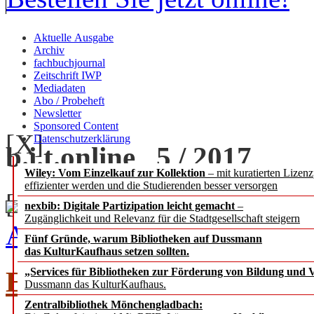
Aktuelle Ausgabe
Archiv
fachbuchjournal
Zeitschrift IWP
Mediadaten
Abo / Probeheft
Newsletter
Sponsored Content
[X]
Datenschutzerklärung
b.i.t.
online
5 / 2017
Wiley: Vom Einzelkauf zur Kollektion
– mit kuratierten Lizen
effizienter werden und die Studierenden besser versorgen
[+] zoom
nexbib: Digitale Partizipation leicht gemacht
–
Zugänglichkeit und Relevanz für die Stadtgesellschaft steigern
Ausgabe 5 / 2017 als PDF
Fünf Gründe, warum Bibliotheken auf Dussmann
das KulturKaufhaus setzen sollten.
EDITORIAL
„Services für Bibliotheken zur Förderung von Bildung und Vi
Dussmann das KulturKaufhaus.
Zentralbibliothek Mönchengladbach: