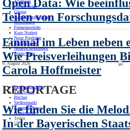
Open Data: Wie beeinflus
Abstracts
Fachbeiträge
Glosse
Teilen von Forschungsd
Nachrichtenbeiträge
Reportagen
Firmenporträts
Kurz Notiert
Einmal im Leben neben e
Neue Produkte
Rezensionen
Neuerscheinungen
Wie Preisverleihungen B
Letzte Seite
9. August 2026
Carola Hoffmeister
REPORTAGE
Innovationspreis
TIP Award
Bücher
Stellenmarkt
Wie finden Sie die Melo
KongressNews
Sonderhefte
Teilen
In der Bayerischen Staat