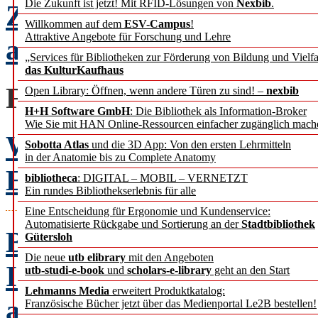
Die Zukunft ist jetzt! Mit RFID-Lösungen von
Nexbib
.
Zurück auf null – Frank
Willkommen auf dem
ESV-Campus
!
Attraktive Angebote für Forschung und Lehre
auch für Bibliothekare?
„Services für Bibliotheken zur Förderung von Bildung und Vielfa
das KulturKaufhaus
FACHBEITRÄGE
Open Library: Öffnen, wenn andere Türen zu sind! –
nexbib
H+H Software GmbH
: Die Bibliothek als Information-Broker
Wie Sie mit HAN Online-Ressourcen einfacher zugänglich mach
Wie Forschungsdaten die
Sobotta Atlas
und die 3D App: Von den ersten Lehrmitteln
in der Anatomie bis zu Complete Anatomy
Erfahrungen aus der ET
bibliotheca
: DIGITAL – MOBIL – VERNETZT
Ein rundes Bibliothekserlebnis für alle
Eine Entscheidung für Ergonomie und Kundenservice:
Automatisierte Rückgabe und Sortierung an der
Stadtbibliothek
BibTip-Beacon – ein neu
Gütersloh
Die neue
utb elibrary
mit den Angeboten
Informationskanal
utb-studi-e-book
und
scholars-e-library
geht an den Start
Lehmanns Media
erweitert Produktkatalog:
an der KIT-Bibliothek
U
Französische Bücher jetzt über das Medienportal Le2B bestellen!