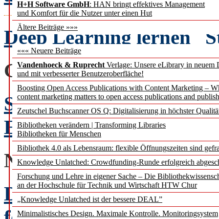
H+H Software GmbH
: HAN bringt effektives Management
und Komfort für die Nutzer unter einen Hut
Ältere Beiträge »»»
Deep Learning lernen
S
««« Neuere Beiträge
GLOSSE
Vandenhoeck & Ruprecht
Verlage: Unsere eLibrary in neuem 
und mit verbesserter Benutzeroberfläche!
Boosting Open Access Publications with Content Marketing – 
Sprachspiele 3: E? – Ni
content marketing matters to open access publications and publish
Zeutschel Buchscanner OS Q: Digitalisierung in höchster Qualitä
Erlesenes von Georg Rup
Bibliotheken verändern | Transforming Libraries
Bibliotheken für Menschen
Bibliothek 4.0 als Lebensraum: flexible Öffnungszeiten sind gefra
NACHRICHTENBEIT
Knowledge Unlatched: Crowdfunding-Runde erfolgreich abgesc
Forschung und Lehre in eigener Sache – Die Bibliothekwissensc
an der Hochschule für Technik und Wirtschaft HTW Chur
Der RfII und seine Rolle
„Knowledge Unlatched ist der bessere DEAL”
forschungsdatenspezifis
Minimalistisches Design. Maximale Kontrolle. Monitoringsystem