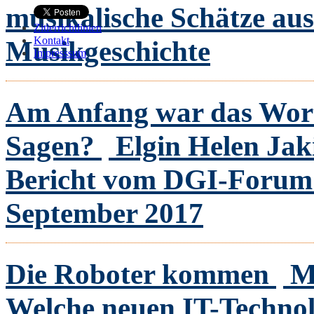
musikalische Schätze au
Zitierrichtlinien
Kontakt
Musikgeschichte
Impresssum
Am Anfang war das Wort 
Sagen?
Elgin Helen Jak
Bericht vom DGI-Forum W
September 2017
Die Roboter kommen
M
Welche neuen IT-Technol