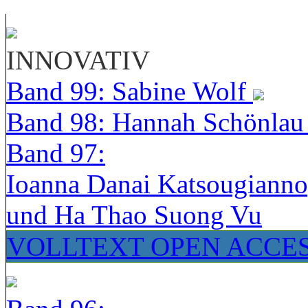
INNOVATIV
Band 99: Sabine Wolf
Band 98: Hannah Schönla
Band 97:
Ioanna Danai Katsougiann
und Ha Thao Suong Vu
VOLLTEXT OPEN ACCE