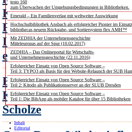
testo 160
zum Überwachen der Umgebungsbedingungen in Bibliotheken.
Kaden
Emerald – Ein Familienverlag mit weltweiter Auswirkung
Forschungsdaten, Forsc
Hochschulbibliothek Ansbach als erfolgreicher Pionier im Einsat
bibliothecas neuem Rückgabe- und Sortiersystem flex AMH™
Informationsinfrastruktu
Mit ZEDHIA der Unternehmensgeschichte
Mitteleuropas auf der Spur (10.02.2017)
es weiter?
ZEDHIA – Das Onlineportal für Wirtschafts-
und Unternehmensgeschichte (22.11.2016)
Erfolgreicher Einsatz von Open Source Software –
Teil 3: TYPO3 als Basis für den Website-Relaunch der SUB Ha
Betrieb von Hochschulbib
Erfolgreicher Einsatz von Open Source Software –
Teil 2: Kitodo als Publikationsserver an der SLUB Dresden
Komplettanbieter – Das 
Erfolgreicher Einsatz von Open Source Software –
Teil 1: Die BibApp als mobiler Katalog für über 15 Bibliotheken
Scholze
Inhalt
Editorial