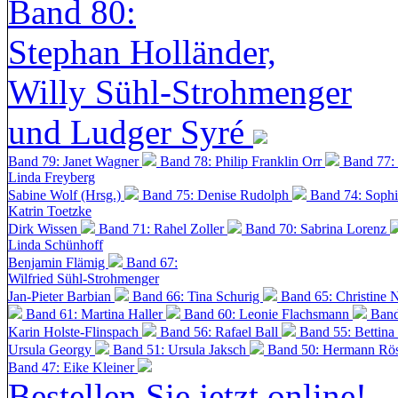
Band 80:
Stephan Holländer,
Willy Sühl-Strohmenger
und Ludger Syré
Band 79: Janet Wagner
Band 78: Philip Franklin Orr
Band 77:
Linda Freyberg
Sabine Wolf (Hrsg.)
Band 75: Denise Rudolph
Band 74: Soph
Katrin Toetzke
Dirk Wissen
Band 71: Rahel Zoller
Band 70: Sabrina Lorenz
Linda Schünhoff
Benjamin Flämig
Band 67:
Wilfried Sühl-Strohmenger
Jan-Pieter Barbian
Band 66: Tina Schurig
Band 65: Christine 
Band 61: Martina Haller
Band 60:
Leonie Flachsmann
Band
Karin Holste-Flinspach
Band 56: Rafael Ball
Band 55: Bettina
Ursula Georgy
Band 51: Ursula Jaksch
Band 50:
Hermann Rös
Band 47: Eike Kleiner
Bestellen Sie jetzt online!